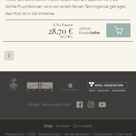
dichte Fruchtkörper wird von einem feinen Tanningerüst getragen,
das Holz ist in die immense...
0.75 L Flasche
28,70
€
13 % Vol
Enthält
Sulfite
38.27€/L
1
Folgen Sie uns auch auf:
Shop
Kontakt
Downloads
Impressum / AGB
Datenschutz
Versandkosten
Mitarbeiter & Karriere