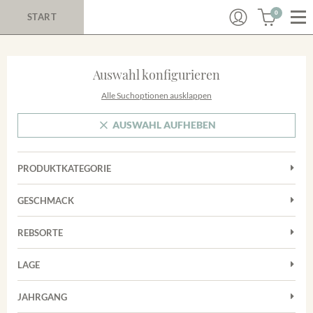
0
START
Auswahl konfigurieren
Alle Suchoptionen ausklappen
AUSWAHL AUFHEBEN
PRODUKTKATEGORIE
Cuvées
GESCHMACK
Magnum
Trocken
Rosé
REBSORTE
Chardonnay
Rotwein
LAGE
Cuvée
Weißwein
Achkarrer Schlossberg
Grauburgunder
JAHRGANG
Ihringer Winklerberg