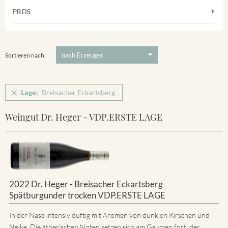
Muskateller
Vorderer Winklerberg
PREIS
2011
-
2025
Suchen
Riesling
Winklerberg
5 €
-
80 €
Suchen
Winklerberg Hinter Winklen
Sortieren nach:
Winklerberg Winklen
Breisacher Eckartsberg
Lage:
Breisacher Eckartsberg
Ihringen
Weingut Dr. Heger - VDP.ERSTE LAGE
2022 Dr. Heger - Breisacher Eckartsberg
Spätburgunder trocken VDP.ERSTE LAGE
In der Nase intensiv duftig mit Aromen von dunklen Kirschen und
Nelke. Die ätherischen Noten setzen sich am Gaumen fort, der