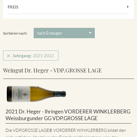
Muskateller
Vorderer Winklerberg
PREIS
2021
-
2022
Suchen
Riesling
Winklerberg
5 €
-
80 €
Suchen
Winklerberg Hinter Winklen
Sortieren nach:
Jahrgang:
2021-2022
Weingut Dr. Heger - VDP.GROSSE LAGE
2021 Dr. Heger - Ihringen VORDERER WINKLERBERG
Weissburgunder GG VDP.GROSSE LAGE
Die VDP.GROSSE LAGE® VORDERER WINKLERBERG bildet den