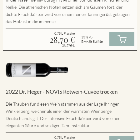
Nelke. Die ätherischen Noten setzen sich am Gaumen fort, der
dichte Fruchtkörper wird von einem feinen Tanningerüst getragen,
das Holz ist in die immense...
0.75 L Flasche
28,70
€
13 % Vol
Enthält
Sulfite
38.27€/L
2022 Dr. Heger - NOVIS Rotwein-Cuvée trocken
Die Trauben für diesen Wein stammen aus der Lage Ihringer
Winklerberg, welcher als einer der wärmsten Weinberge
Deutschlands gilt. Der intensive Fruchtkörper wird von einer
eleganten Säure und seidigen Tanninstruktur...
0.75 L Flasche