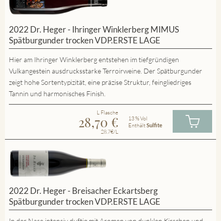
2022 Dr. Heger - Ihringer Winklerberg MIMUS
Spätburgunder trocken VDP.ERSTE LAGE
Hier am Ihringer Winklerberg entstehen im tiefgründigen
Vulkangestein ausdrucksstarke Terroirweine. Der Spätburgunder
zeigt hohe Sortentypizität, eine präzise Struktur, feingliedriges
Tannin und harmonisches Finish.
L Flasche
28,70
€
13 % Vol
Enthält
Sulfite
28.7€/L
2022 Dr. Heger - Breisacher Eckartsberg
Spätburgunder trocken VDP.ERSTE LAGE
In der Nase intensiv duftig mit Aromen von dunklen Kirschen und