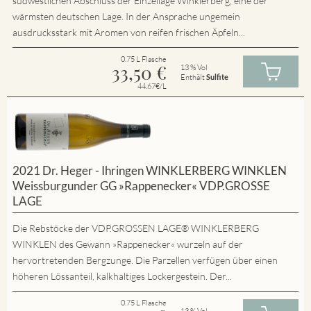
südwestlichen Abschluss der Einzellage Winklerberg, eine der
wärmsten deutschen Lage. In der Ansprache ungemein
ausdrucksstark mit Aromen von reifen frischen Äpfeln...
0.75 L Flasche
33,50
€
13 % Vol
Enthält
Sulfite
44.67€/L
2021 Dr. Heger - Ihringen WINKLERBERG WINKLEN
Weissburgunder GG »Rappenecker« VDP.GROSSE
LAGE
Die Rebstöcke der VDP.GROSSEN LAGE® WINKLERBERG
WINKLEN des Gewann »Rappenecker« wurzeln auf der
hervortretenden Bergzunge. Die Parzellen verfügen über einen
höheren Lössanteil, kalkhaltiges Lockergestein. Der...
0.75 L Flasche
13 % Vol