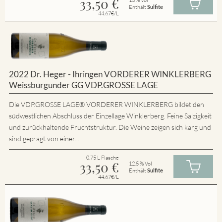
33,50
€
Enthält
Sulfite
44.67€/L
2022 Dr. Heger - Ihringen VORDERER WINKLERBERG
Weissburgunder GG VDP.GROSSE LAGE
Die VDP.GROSSE LAGE® VORDERER WINKLERBERG bildet den
südwestlichen Abschluss der Einzellage Winklerberg. Feine Salzigkeit
und zurückhaltende Fruchtstruktur. Die Weine zeigen sich karg und
sind geprägt von einer...
0.75 L Flasche
33,50
€
12.5 % Vol
Enthält
Sulfite
44.67€/L