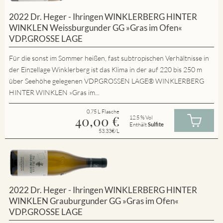
2022 Dr. Heger - Ihringen WINKLERBERG HINTER
WINKLEN Weissburgunder GG »Gras im Ofen«
VDP.GROSSE LAGE
Für die sonst im Sommer heißen, fast subtropischen Verhältnisse in
der Einzellage Winklerberg ist das Klima in der auf 220 bis 250 m
über Seehöhe gelegenen VDP.GROSSEN LAGE® WINKLERBERG
HINTER WINKLEN »Gras im...
0.75 L Flasche
40,00
€
12.5 % Vol
Enthält
Sulfite
53.33€/L
2022 Dr. Heger - Ihringen WINKLERBERG HINTER
WINKLEN Grauburgunder GG »Gras im Ofen«
VDP.GROSSE LAGE