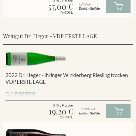
0.75 L Flasche
57,00
€
13 % Vol
Enthält
Sulfite
76.00€/L
Weingut Dr. Heger - VDP.ERSTE LAGE
2022 Dr. Heger - Ihringer Winklerberg Riesling trocken
VDP.ERSTE LAGE
ZUR EXPERTISE
0.75 L Flasche
19,20
€
12.50 % Vol
Enthält
Sulfite
25.60€/L