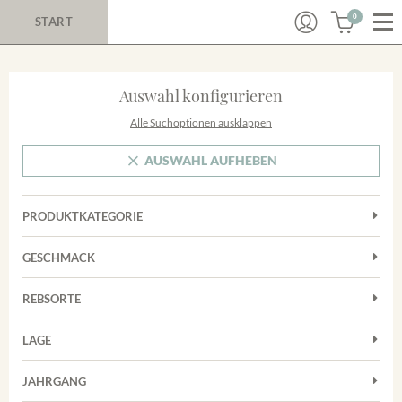
0
START
Auswahl konfigurieren
Alle Suchoptionen ausklappen
AUSWAHL AUFHEBEN
PRODUKTKATEGORIE
Cuvées
GESCHMACK
Magnum
Trocken
Rotwein
REBSORTE
Chardonnay
Weißwein
LAGE
Cuvée
Achkarrer Schlossberg
Grauburgunder
JAHRGANG
Ihringer Winklerberg