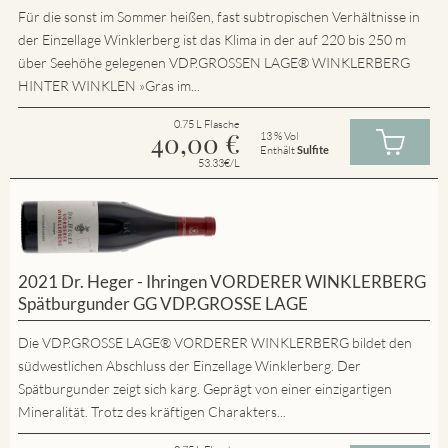
Für die sonst im Sommer heißen, fast subtropischen Verhältnisse in
der Einzellage Winklerberg ist das Klima in der auf 220 bis 250 m
über Seehöhe gelegenen VDP.GROSSEN LAGE® WINKLERBERG
HINTER WINKLEN »Gras im...
0.75 L Flasche
40,00
€
13 % Vol
Enthält
Sulfite
53.33€/L
2021 Dr. Heger - Ihringen VORDERER WINKLERBERG
Spätburgunder GG VDP.GROSSE LAGE
Die VDP.GROSSE LAGE® VORDERER WINKLERBERG bildet den
südwestlichen Abschluss der Einzellage Winklerberg. Der
Spätburgunder zeigt sich karg. Geprägt von einer einzigartigen
Mineralität. Trotz des kräftigen Charakters...