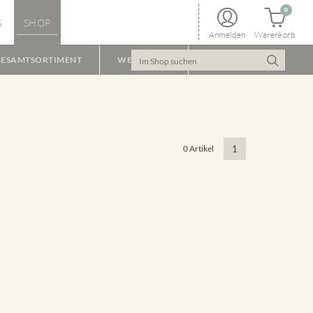
0
S
SHOP
Anmelden
Warenkorb
ESAMTSORTIMENT
WEINPAKET
0 Artikel
1