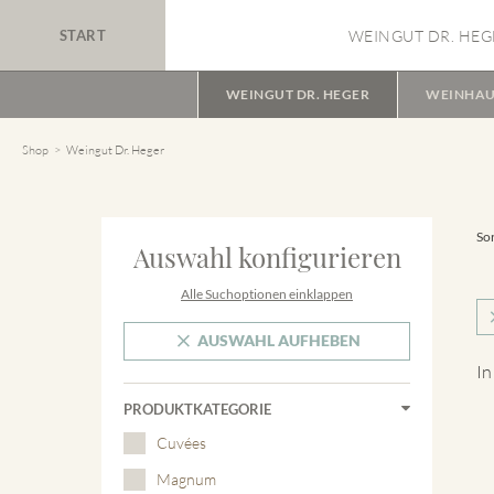
START
WEINGUT DR. HEG
WEINGUT DR. HEGER
WEINHAU
Shop
Weingut Dr. Heger
Sor
Auswahl konfigurieren
Alle Suchoptionen einklappen
AUSWAHL AUFHEBEN
In
PRODUKTKATEGORIE
Cuvées
Magnum