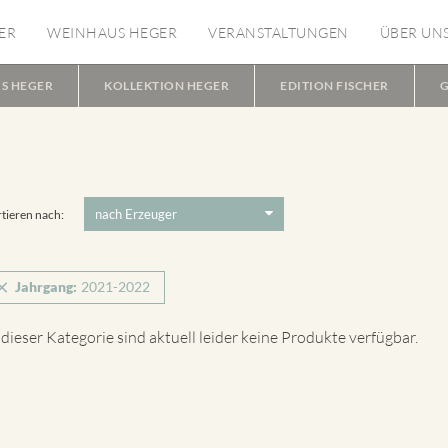
ER
WEINHAUS HEGER
VERANSTALTUNGEN
ÜBER UN
S HEGER
KOLLEKTION HEGER
EDITION FISCHER
G
tieren nach:
Jahrgang:
2021-2022
 dieser Kategorie sind aktuell leider keine Produkte verfügbar.