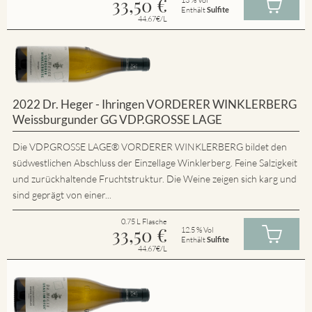
33,50
€
Enthält
Sulfite
44.67€/L
2022 Dr. Heger - Ihringen VORDERER WINKLERBERG
Weissburgunder GG VDP.GROSSE LAGE
Die VDP.GROSSE LAGE® VORDERER WINKLERBERG bildet den
südwestlichen Abschluss der Einzellage Winklerberg. Feine Salzigkeit
und zurückhaltende Fruchtstruktur. Die Weine zeigen sich karg und
sind geprägt von einer...
0.75 L Flasche
33,50
€
12.5 % Vol
Enthält
Sulfite
44.67€/L