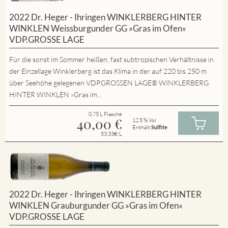
2022 Dr. Heger - Ihringen WINKLERBERG HINTER
WINKLEN Weissburgunder GG »Gras im Ofen«
VDP.GROSSE LAGE
Für die sonst im Sommer heißen, fast subtropischen Verhältnisse in
der Einzellage Winklerberg ist das Klima in der auf 220 bis 250 m
über Seehöhe gelegenen VDP.GROSSEN LAGE® WINKLERBERG
HINTER WINKLEN »Gras im...
0.75 L Flasche
40,00
€
12.5 % Vol
Enthält
Sulfite
53.33€/L
2022 Dr. Heger - Ihringen WINKLERBERG HINTER
WINKLEN Grauburgunder GG »Gras im Ofen«
VDP.GROSSE LAGE