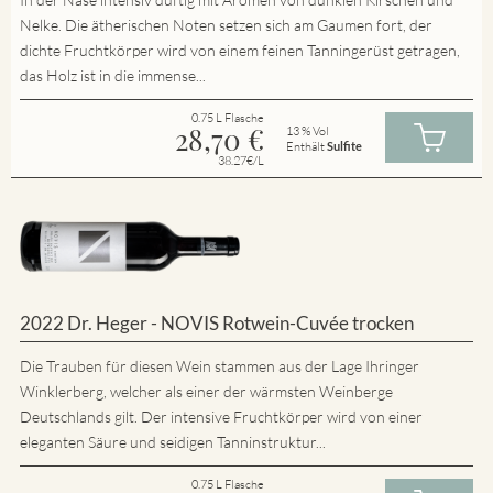
Nelke. Die ätherischen Noten setzen sich am Gaumen fort, der
dichte Fruchtkörper wird von einem feinen Tanningerüst getragen,
das Holz ist in die immense...
0.75 L Flasche
28,70
€
13 % Vol
Enthält
Sulfite
38.27€/L
2022 Dr. Heger - NOVIS Rotwein-Cuvée trocken
Die Trauben für diesen Wein stammen aus der Lage Ihringer
Winklerberg, welcher als einer der wärmsten Weinberge
Deutschlands gilt. Der intensive Fruchtkörper wird von einer
eleganten Säure und seidigen Tanninstruktur...
0.75 L Flasche