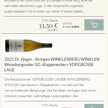
südwestlichen Abschluss der Einzellage Winklerberg, eine der
wärmsten deutschen Lage. In der Ansprache ungemein
ausdrucksstark mit Aromen von reifen frischen Äpfeln...
0.75 L Flasche
33,50
€
13 % Vol
Enthält
Sulfite
44.67€/L
2021 Dr. Heger - Ihringen WINKLERBERG WINKLEN
Weissburgunder GG »Rappenecker« VDP.GROSSE
LAGE
Die Rebstöcke der VDP.GROSSEN LAGE® WINKLERBERG
WINKLEN des Gewann »Rappenecker« wurzeln auf der
hervortretenden Bergzunge. Die Parzellen verfügen über einen
höheren Lössanteil, kalkhaltiges Lockergestein. Der...
0.75 L Flasche
13 % Vol