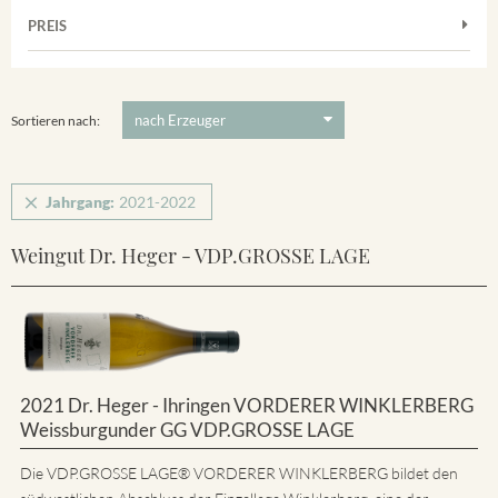
Muskateller
Vorderer Winklerberg
PREIS
2021
-
2022
Suchen
Riesling
Winklerberg
5 €
-
80 €
Suchen
Winklerberg Hinter Winklen
Sortieren nach:
Jahrgang:
2021-2022
Weingut Dr. Heger - VDP.GROSSE LAGE
2021 Dr. Heger - Ihringen VORDERER WINKLERBERG
Weissburgunder GG VDP.GROSSE LAGE
Die VDP.GROSSE LAGE® VORDERER WINKLERBERG bildet den