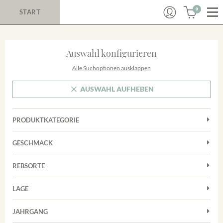
0
START
Auswahl konfigurieren
Alle Suchoptionen ausklappen
AUSWAHL AUFHEBEN
PRODUKTKATEGORIE
Cuvées
GESCHMACK
Magnum
Trocken
Rosé
REBSORTE
Chardonnay
Rotwein
LAGE
Cuvée
Weißwein
Achkarrer Schlossberg
Grauburgunder
JAHRGANG
Ihringer Winklerberg