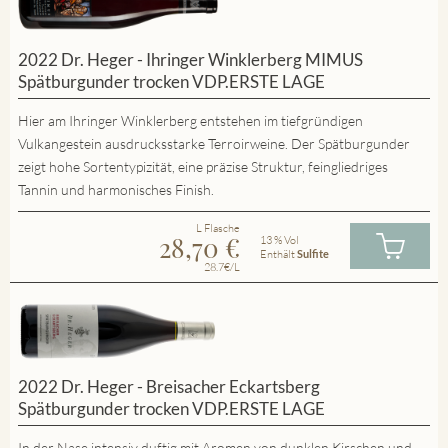
2022 Dr. Heger - Ihringer Winklerberg MIMUS
Spätburgunder trocken VDP.ERSTE LAGE
Hier am Ihringer Winklerberg entstehen im tiefgründigen
Vulkangestein ausdrucksstarke Terroirweine. Der Spätburgunder
zeigt hohe Sortentypizität, eine präzise Struktur, feingliedriges
Tannin und harmonisches Finish.
L Flasche
28,70
€
13 % Vol
Enthält
Sulfite
28.7€/L
2022 Dr. Heger - Breisacher Eckartsberg
Spätburgunder trocken VDP.ERSTE LAGE
In der Nase intensiv duftig mit Aromen von dunklen Kirschen und