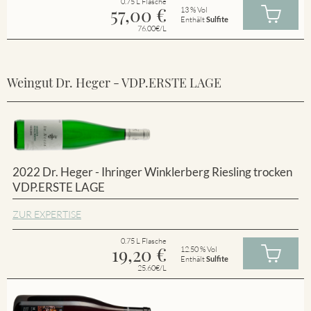
0.75 L Flasche
57,00
€
13 % Vol
Enthält
Sulfite
76.00€/L
Weingut Dr. Heger - VDP.ERSTE LAGE
2022 Dr. Heger - Ihringer Winklerberg Riesling trocken
VDP.ERSTE LAGE
ZUR EXPERTISE
0.75 L Flasche
19,20
€
12.50 % Vol
Enthält
Sulfite
25.60€/L