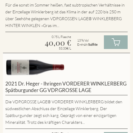
Für die sonst im Sommer heißen, fast subtropischen Verhältnisse in
der Einzellage Winklerberg ist das Klima in der auf 220 bis 250 m
über Seehöhe gelegenen VDP.GROSSEN LAGE® WINKLERBERG
HINTER WINKLEN »Gras im...
0.75 L Flasche
40,00
€
13 % Vol
Enthält
Sulfite
53.33€/L
2021 Dr. Heger - Ihringen VORDERER WINKLERBERG
Spätburgunder GG VDP.GROSSE LAGE
Die VDP.GROSSE LAGE® VORDERER WINKLERBERG bildet den
südwestlichen Abschluss der Einzellage Winklerberg. Der
Spätburgunder zeigt sich karg. Geprägt von einer einzigartigen
Mineralität. Trotz des kräftigen Charakters...