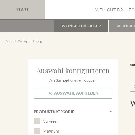
START
WEINGUT DR. HEG
WEINGUT DR. HEGER
WEINHAU
Shop
Weingut Dr. Heger
Sor
Auswahl konfigurieren
Alle Suchoptionen einklappen
AUSWAHL AUFHEBEN
W
PRODUKTKATEGORIE
Cuvées
Magnum