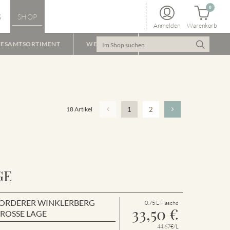
0
S
SHOP
Anmelden
Warenkorb
ESAMTSORTIMENT
WEINPAKET
18 Artikel
1
2
GE
en VORDERER WINKLERBERG
0.75 L Flasche
33,50
€
GROSSE LAGE
44.67€/L