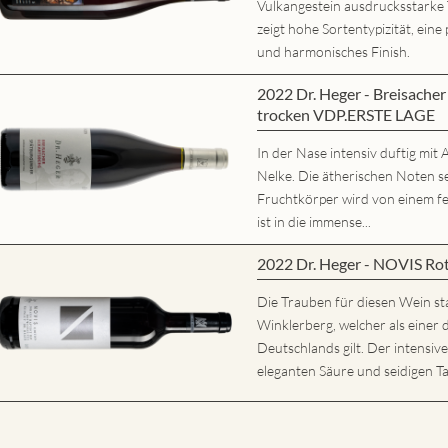
Vulkangestein ausdrucksstarke
zeigt hohe Sortentypizität, eine 
und harmonisches Finish.
2022 Dr. Heger - Breisache
trocken VDP.ERSTE LAGE
In der Nase intensiv duftig mi
Nelke. Die ätherischen Noten s
Fruchtkörper wird von einem fe
ist in die immense...
2022 Dr. Heger - NOVIS Ro
Die Trauben für diesen Wein s
Winklerberg, welcher als eine
Deutschlands gilt. Der intensiv
eleganten Säure und seidigen Ta