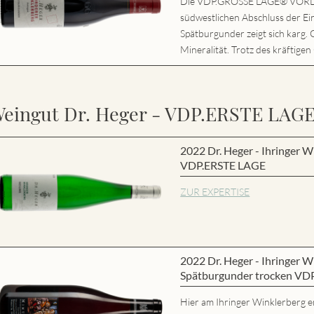
Die VDP.GROSSE LAGE® VORD
südwestlichen Abschluss der Ei
Spätburgunder zeigt sich karg. 
Mineralität. Trotz des kräftigen
eingut Dr. Heger - VDP.ERSTE LAG
2022 Dr. Heger - Ihringer W
VDP.ERSTE LAGE
ZUR EXPERTISE
2022 Dr. Heger - Ihringer
Spätburgunder trocken VD
Hier am Ihringer Winklerberg e