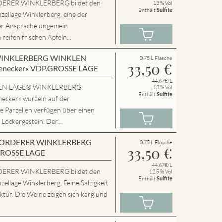
ERER WINKLERBERG bildet den
13 % Vol
Enthält
Sulfite
zellage Winklerberg, eine der
er Ansprache ungemein
eifen frischen Äpfeln...
en WINKLERBERG WINKLEN
0.75 L Flasche
33,50
€
enecker« VDP.GROSSE LAGE
44.67€/L
SSEN LAGE® WINKLERBERG
13 % Vol
Enthält
Sulfite
cker« wurzeln auf der
e Parzellen verfügen über einen
 Lockergestein. Der...
en VORDERER WINKLERBERG
0.75 L Flasche
33,50
€
GROSSE LAGE
44.67€/L
ERER WINKLERBERG bildet den
12.5 % Vol
Enthält
Sulfite
zellage Winklerberg. Feine Salzigkeit
tur. Die Weine zeigen sich karg und