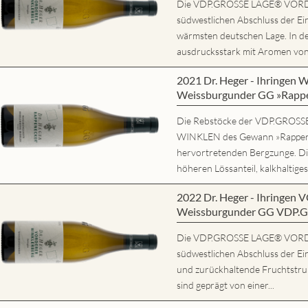
Die VDP.GROSSE LAGE® VORD
südwestlichen Abschluss der Ein
wärmsten deutschen Lage. In d
ausdrucksstark mit Aromen von r
2021 Dr. Heger - Ihring
Weissburgunder GG »Rapp
Die Rebstöcke der VDP.GRO
WINKLEN des Gewann »Rappene
hervortretenden Bergzunge. Di
höheren Lössanteil, kalkhaltiges
2022 Dr. Heger - Ihring
Weissburgunder GG VDP.
Die VDP.GROSSE LAGE® VORD
südwestlichen Abschluss der Ein
und zurückhaltende Fruchtstruk
sind geprägt von einer...