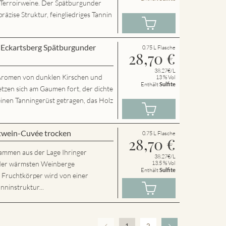
 Terroirweine. Der Spätburgunder
präzise Struktur, feingliedriges Tannin
r Eckartsberg Spätburgunder
0.75 L Flasche
28,70
€
38.27€/L
t Aromen von dunklen Kirschen und
13 % Vol
Enthält
Sulfite
etzen sich am Gaumen fort, der dichte
inen Tanningerüst getragen, das Holz
twein-Cuvée trocken
0.75 L Flasche
28,70
€
tammen aus der Lage Ihringer
38.27€/L
r der wärmsten Weinberge
13.5 % Vol
Enthält
Sulfite
e Fruchtkörper wird von einer
nninstruktur...
1
2