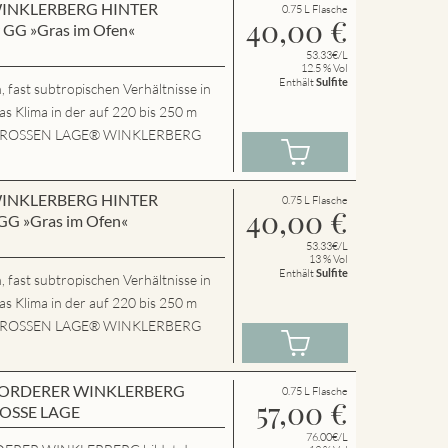
n WINKLERBERG HINTER
0.75 L Flasche
40,00
€
GG »Gras im Ofen«
53.33€/L
12.5 % Vol
Enthält
Sulfite
 fast subtropischen Verhältnisse in
das Klima in der auf 220 bis 250 m
P.GROSSEN LAGE® WINKLERBERG
n WINKLERBERG HINTER
0.75 L Flasche
40,00
€
G »Gras im Ofen«
53.33€/L
13 % Vol
Enthält
Sulfite
 fast subtropischen Verhältnisse in
das Klima in der auf 220 bis 250 m
P.GROSSEN LAGE® WINKLERBERG
en VORDERER WINKLERBERG
0.75 L Flasche
57,00
€
ROSSE LAGE
76.00€/L