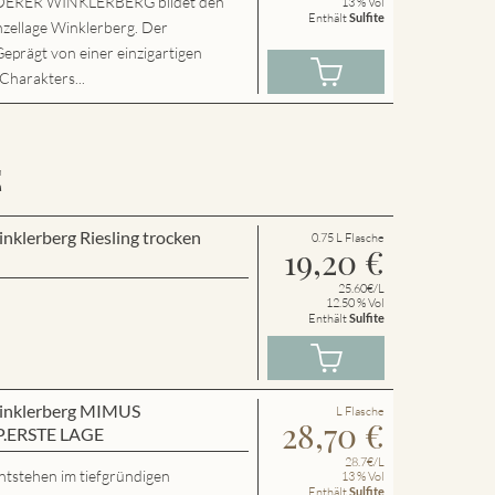
ERER WINKLERBERG bildet den
13 % Vol
Enthält
Sulfite
nzellage Winklerberg. Der
Geprägt von einer einzigartigen
 Charakters...
E
inklerberg Riesling trocken
0.75 L Flasche
19,20
€
25.60€/L
12.50 % Vol
Enthält
Sulfite
 Winklerberg MIMUS
L Flasche
28,70
€
P.ERSTE LAGE
28.7€/L
ntstehen im tiefgründigen
13 % Vol
Enthält
Sulfite