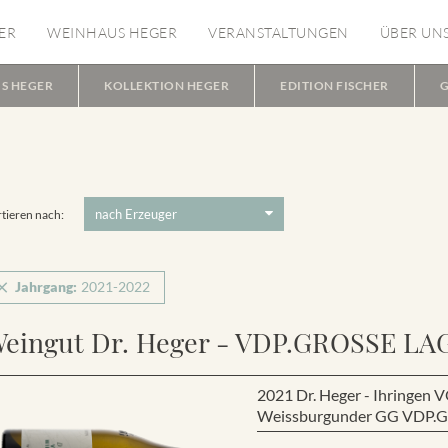
ER
WEINHAUS HEGER
VERANSTALTUNGEN
ÜBER UN
S HEGER
KOLLEKTION HEGER
EDITION FISCHER
G
tieren nach:
Jahrgang:
2021-2022
eingut Dr. Heger - VDP.GROSSE LA
2021 Dr. Heger - Ihring
Weissburgunder GG VDP.