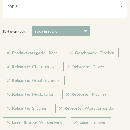
Muskateller
Vorderer Winklerberg
PREIS
2021
-
2022
Suchen
Riesling
Winklerberg
Silvaner
5 €
-
80 €
Suchen
Winklerberg Hinter Winklen
Spätburgunder
Sortieren nach:
Winklerberg Winklen
Weissburgunder
Breisacher Eckartsberg
Produktkategorie:
Rosé
Geschmack:
Trocken
Ihringen
Rebsorte:
Chardonnay
Rebsorte:
Cuvée
Rebsorte:
Grauburgunder
Rebsorte:
Muskateller
Rebsorte:
Riesling
Rebsorte:
Silvaner
Rebsorte:
Weissburgunder
Lage:
Ihringer Winklerberg
Lage:
Ihringen