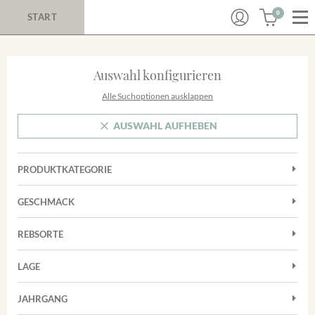
0
START
Auswahl konfigurieren
Alle Suchoptionen ausklappen
AUSWAHL AUFHEBEN
PRODUKTKATEGORIE
Cuvées
GESCHMACK
Magnum
Trocken
Rosé
REBSORTE
Chardonnay
Rotwein
LAGE
Cuvée
Weißwein
Achkarrer Schlossberg
Grauburgunder
JAHRGANG
Ihringer Winklerberg