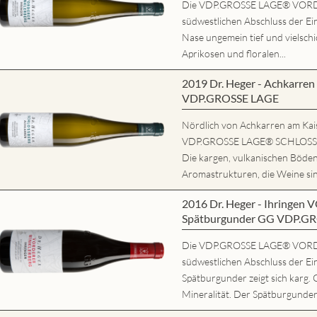
Die VDP.GROSSE LAGE® VORD
südwestlichen Abschluss der Ein
Nase ungemein tief und vielschi
Aprikosen und floralen...
2019 Dr. Heger - Achkarr
VDP.GROSSE LAGE
Nördlich von Achkarren am Kaise
VDP.GROSSE LAGE® SCHLOSSBE
Die kargen, vulkanischen Böde
Aromastrukturen, die Weine sind
2016 Dr. Heger - Ihring
Spätburgunder GG VDP.G
Die VDP.GROSSE LAGE® VORD
südwestlichen Abschluss der Ei
Spätburgunder zeigt sich karg. 
Mineralität. Der Spätburgunder 