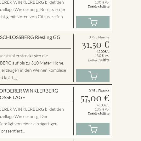
ERER WINKLERBERG bildet den
13.0 % Vol
Enthält
Sulfite
zellage Winklerberg. Bereits in der
chtig mit Noten von Citrus, reifen
en SCHLOSSBERG Riesling GG
0.75 L Flasche
31,50
€
42.00€/L
rstuhl erstreckt sich die
13.0 % Vol
Enthält
Sulfite
RG auf bis zu 310 Meter Höhe.
n erzeugen in den Weinen komplexe
 kräftig...
en VORDERER WINKLERBERG
0.75 L Flasche
57,00
€
ROSSE LAGE
76.00€/L
ERER WINKLERBERG bildet den
13.5 % Vol
Enthält
Sulfite
nzellage Winklerberg. Der
Geprägt von einer einzigartigen
präsentiert...