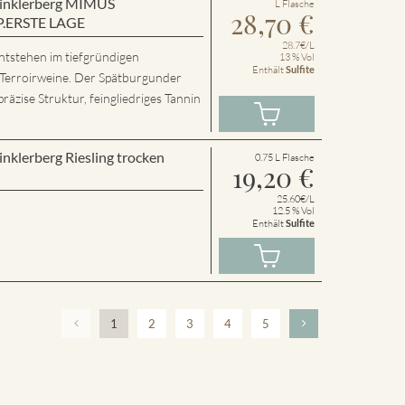
 Winklerberg MIMUS
L Flasche
28,70
€
P.ERSTE LAGE
28.7€/L
ntstehen im tiefgründigen
13 % Vol
Enthält
Sulfite
 Terroirweine. Der Spätburgunder
präzise Struktur, feingliedriges Tannin
inklerberg Riesling trocken
0.75 L Flasche
19,20
€
25.60€/L
12.5 % Vol
Enthält
Sulfite
1
2
3
4
5