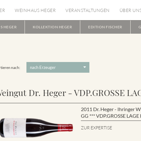
ER
WEINHAUS HEGER
VERANSTALTUNGEN
ÜBER UN
S HEGER
KOLLEKTION HEGER
EDITION FISCHER
G
tieren nach:
eingut Dr. Heger - VDP.GROSSE LA
2011 Dr. Heger - Ihringe
GG *** VDP.GROSSE LAGE B
ZUR EXPERTISE