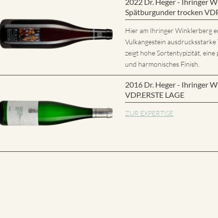
2022 Dr. Heger - Ihringer
Spätburgunder trocken VD
Hier am Ihringer Winklerberg e
Vulkangestein ausdrucksstarke
zeigt hohe Sortentypizität, eine 
und harmonisches Finish.
2016 Dr. Heger - Ihringer W
VDP.ERSTE LAGE
ZUR EXPERTISE