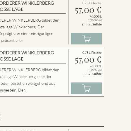
en VORDERER WINKLERBERG
0.75 L Flasche
57,00
€
ROSSE LAGE
76.00€/L
ERER WINKLERBERG bildet den
13.5 % Vol
Enthält
Sulfite
nzellage Winklerberg. Der
Geprägt von einer einzigartigen
präsentiert...
en VORDERER WINKLERBERG
0.75 L Flasche
57,00
€
ROSSE LAGE
76.00€/L
ERER WINKLERBERG bildet den
13.5 % Vol
Enthält
Sulfite
zellage Winklerberg, eine der
Böden bestehen weitgehend aus
sgestein. Der...
E