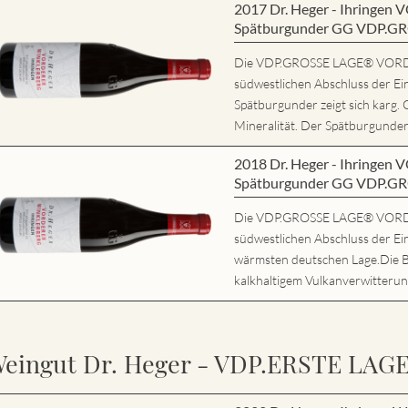
2017 Dr. Heger - Ihring
Spätburgunder GG VDP.G
Die VDP.GROSSE LAGE® VORD
südwestlichen Abschluss der Ei
Spätburgunder zeigt sich karg. 
Mineralität. Der Spätburgunder 
2018 Dr. Heger - Ihring
Spätburgunder GG VDP.G
Die VDP.GROSSE LAGE® VORD
südwestlichen Abschluss der Ein
wärmsten deutschen Lage.Die 
kalkhaltigem Vulkanverwitterung
eingut Dr. Heger - VDP.ERSTE LAG