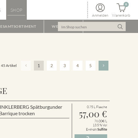
0
S
SHOP
Anmelden
Warenkorb
ESAMTSORTIMENT
WEINPAKET
45 Artikel
1
2
3
4
5
GE
r WINKLERBERG Spätburgunder
0.75 L Flasche
57,00
€
arrique trocken
76.00€/L
13.5 % Vol
Enthält
Sulfite