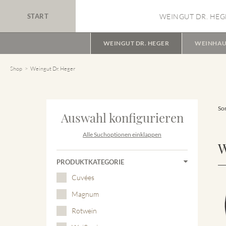
START
WEINGUT DR. HEG
WEINGUT DR. HEGER
WEINHAU
Shop
Weingut Dr. Heger
Sor
Auswahl konfigurieren
Alle Suchoptionen einklappen
W
PRODUKTKATEGORIE
Cuvées
Magnum
Rotwein