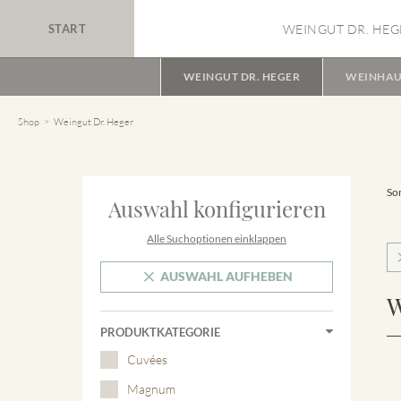
START
WEINGUT DR. HEG
WEINGUT DR. HEGER
WEINHAU
Shop
Weingut Dr. Heger
Sor
Auswahl konfigurieren
Alle Suchoptionen einklappen
AUSWAHL AUFHEBEN
W
PRODUKTKATEGORIE
Cuvées
Magnum