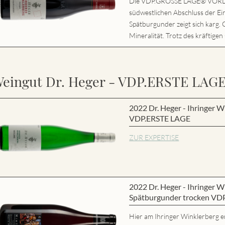
Die VDP.GROSSE LAGE® VORD
südwestlichen Abschluss der Ei
Spätburgunder zeigt sich karg. 
Mineralität. Trotz des kräftigen
eingut Dr. Heger - VDP.ERSTE LAG
2022 Dr. Heger - Ihringer W
VDP.ERSTE LAGE
ZUR EXPERTISE
2022 Dr. Heger - Ihringer
Spätburgunder trocken VD
Hier am Ihringer Winklerberg e