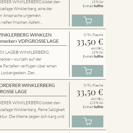
ERER WINKLERBERG bildet den
13 % Vol
Enthält
Sulfite
zellage Winklerberg, eine der
er Ansprache ungemein
eifen frischen Äpfeln...
en WINKLERBERG WINKLEN
0.75 L Flasche
33,50
€
enecker« VDP.GROSSE LAGE
44.67€/L
SSEN LAGE® WINKLERBERG
13 % Vol
Enthält
Sulfite
cker« wurzeln auf der
e Parzellen verfügen über einen
 Lockergestein. Der...
en VORDERER WINKLERBERG
0.75 L Flasche
33,50
€
GROSSE LAGE
44.67€/L
ERER WINKLERBERG bildet den
12.5 % Vol
Enthält
Sulfite
zellage Winklerberg. Feine Salzigkeit
tur. Die Weine zeigen sich karg und