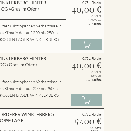
n WINKLERBERG HINTER
0.75 L Flasche
40,00
€
GG »Gras im Ofen«
53.33€/L
12.5 % Vol
Enthält
Sulfite
 fast subtropischen Verhältnisse in
das Klima in der auf 220 bis 250 m
P.GROSSEN LAGE® WINKLERBERG
n WINKLERBERG HINTER
0.75 L Flasche
40,00
€
G »Gras im Ofen«
53.33€/L
13 % Vol
Enthält
Sulfite
 fast subtropischen Verhältnisse in
das Klima in der auf 220 bis 250 m
P.GROSSEN LAGE® WINKLERBERG
en VORDERER WINKLERBERG
0.75 L Flasche
57,00
€
ROSSE LAGE
76.00€/L