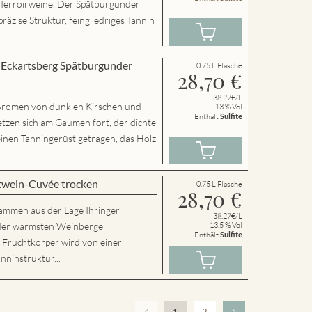
 Terroirweine. Der Spätburgunder
präzise Struktur, feingliedriges Tannin
r Eckartsberg Spätburgunder
0.75 L Flasche
28,70
€
38.27€/L
t Aromen von dunklen Kirschen und
13 % Vol
Enthält
Sulfite
etzen sich am Gaumen fort, der dichte
inen Tanningerüst getragen, das Holz
twein-Cuvée trocken
0.75 L Flasche
28,70
€
tammen aus der Lage Ihringer
38.27€/L
r der wärmsten Weinberge
13.5 % Vol
Enthält
Sulfite
e Fruchtkörper wird von einer
nninstruktur...
1
2