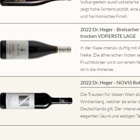
Vulkangestein ausdrucksstarke
zeigt hohe Sortentypizität, eine 
und harmonisches Finish.
2022 Dr. Heger - Breisache
trocken VDP.ERSTE LAGE
In der Nase intensiv duftig mi
Nelke. Die ätherischen Noten s
Fruchtkörper wird von einem fe
ist in die immense...
2022 Dr. Heger - NOVIS Ro
Die Trauben für diesen Wein s
Winklerberg, welcher als eine
Deutschlands gilt. Der intensiv
eleganten Säure und seidigen Ta