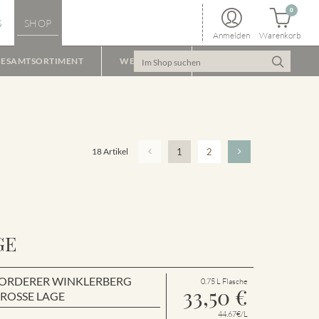
0
S
SHOP
Anmelden
Warenkorb
ESAMTSORTIMENT
WEINPAKET
18 Artikel
1
2
GE
en VORDERER WINKLERBERG
0.75 L Flasche
33,50
€
GROSSE LAGE
44.67€/L