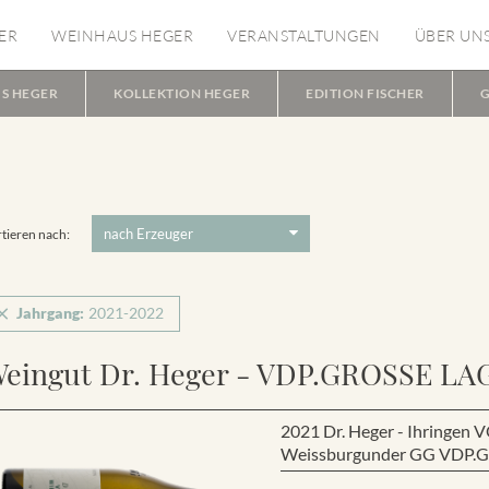
ER
WEINHAUS HEGER
VERANSTALTUNGEN
ÜBER UN
S HEGER
KOLLEKTION HEGER
EDITION FISCHER
G
tieren nach:
Jahrgang:
2021-2022
eingut Dr. Heger - VDP.GROSSE LA
2021 Dr. Heger - Ihring
Weissburgunder GG VDP.