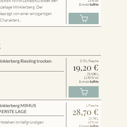
ERER WINKLERBERG bildet den
13 % Vol
Enthält
Sulfite
nzellage Winklerberg. Der
Geprägt von einer einzigartigen
 Charakters...
E
inklerberg Riesling trocken
0.75 L Flasche
19,20
€
25.60€/L
12.50 % Vol
Enthält
Sulfite
 Winklerberg MIMUS
L Flasche
28,70
€
P.ERSTE LAGE
28.7€/L
ntstehen im tiefgründigen
13 % Vol
Enthält
Sulfite