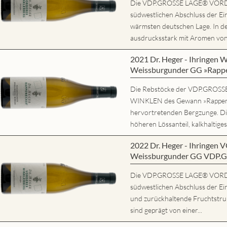
Die VDP.GROSSE LAGE® VORD
südwestlichen Abschluss der Ein
wärmsten deutschen Lage. In d
ausdrucksstark mit Aromen von r
2021 Dr. Heger - Ihring
Weissburgunder GG »Rapp
Die Rebstöcke der VDP.GRO
WINKLEN des Gewann »Rappene
hervortretenden Bergzunge. Di
höheren Lössanteil, kalkhaltiges
2022 Dr. Heger - Ihring
Weissburgunder GG VDP.
Die VDP.GROSSE LAGE® VORD
südwestlichen Abschluss der Ein
und zurückhaltende Fruchtstruk
sind geprägt von einer...