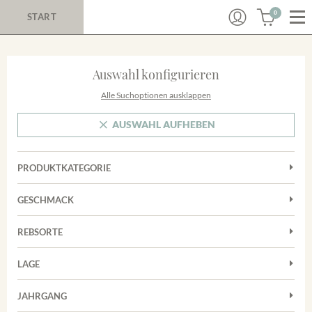
0
START
Auswahl konfigurieren
Alle Suchoptionen ausklappen
AUSWAHL AUFHEBEN
PRODUKTKATEGORIE
Cuvées
GESCHMACK
Magnum
Trocken
Rosé
REBSORTE
Chardonnay
Rotwein
LAGE
Cuvée
Weißwein
Achkarrer Schlossberg
Grauburgunder
JAHRGANG
Ihringer Winklerberg