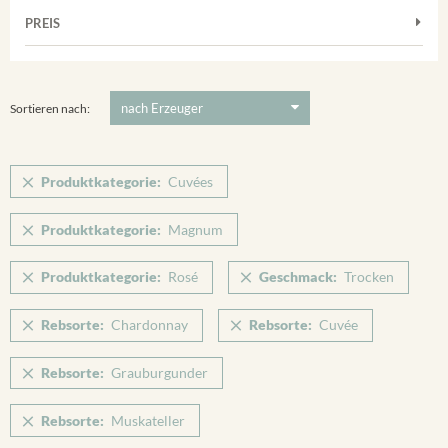
Muskateller
Vorderer Winklerberg
PREIS
2011
-
2025
Suchen
Riesling
Winklerberg
Silvaner
5 €
-
80 €
Suchen
Winklerberg Hinter Winklen
Spätburgunder
Sortieren nach:
Winklerberg Winklen
Weissburgunder
Breisacher Eckartsberg
Produktkategorie:
Cuvées
Ihringen
Produktkategorie:
Magnum
Produktkategorie:
Rosé
Geschmack:
Trocken
Rebsorte:
Chardonnay
Rebsorte:
Cuvée
Rebsorte:
Grauburgunder
Rebsorte:
Muskateller