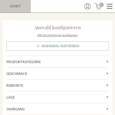
0
START
Auswahl konfigurieren
Alle Suchoptionen ausklappen
AUSWAHL AUFHEBEN
PRODUKTKATEGORIE
Cuvées
GESCHMACK
Magnum
Trocken
Rosé
REBSORTE
Chardonnay
Rotwein
LAGE
Cuvée
Weißwein
Achkarrer Schlossberg
Grauburgunder
JAHRGANG
Ihringer Winklerberg