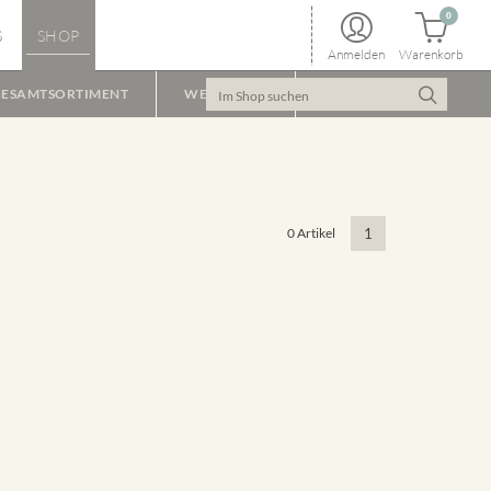
0
S
SHOP
Anmelden
Warenkorb
ESAMTSORTIMENT
WEINPAKET
0 Artikel
1