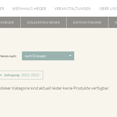
ER
WEINHAUS HEGER
VERANSTALTUNGEN
ÜBER UN
S HEGER
KOLLEKTION HEGER
EDITION FISCHER
G
tieren nach:
Jahrgang:
2021-2022
 dieser Kategorie sind aktuell leider keine Produkte verfügbar.