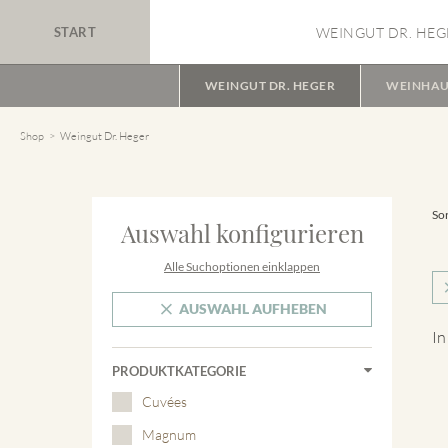
START
WEINGUT DR. HEG
WEINGUT DR. HEGER
WEINHAU
Shop
Weingut Dr. Heger
Sor
Auswahl konfigurieren
Alle Suchoptionen einklappen
AUSWAHL AUFHEBEN
In
PRODUKTKATEGORIE
Cuvées
Magnum