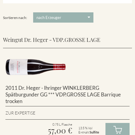
Winklerberg
5 €
-
80 €
Suchen
Winklerberg Hinter Winklen
Sortieren nach:
Weingut Dr. Heger - VDP.GROSSE LAGE
2011 Dr. Heger - Ihringer WINKLERBERG
Spätburgunder GG *** VDP.GROSSE LAGE Barrique
trocken
ZUR EXPERTISE
0.75 L Flasche
57,00
€
13.5 % Vol
Enthält
Sulfite