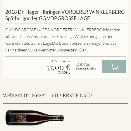
2018 Dr. Heger - Ihringen VORDERER WINKLERBERG
Spätburgunder GG VDP.GROSSE LAGE
Die VDP.GROSSE LAGE® VORDERER WINKLERBERG bildet den
südwestlichen Abschluss der Einzellage Winklerberg, eine der
wärmsten deutschen Lage.Die Böden bestehen weitgehend aus
kalkhaltigem Vulkanverwitterungsgestein. Der...
0.75 L Flasche
57,00
€
13.5 % Vol
Enthält
Sulfite
76.00€/L
Weingut Dr. Heger - VDP.ERSTE LAGE