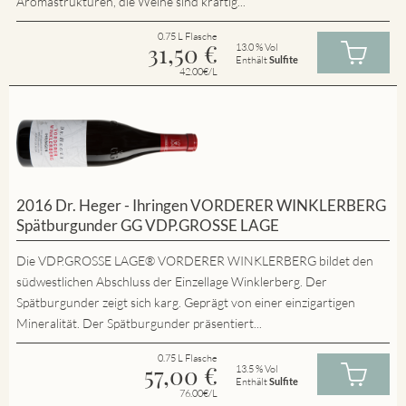
Aromastrukturen, die Weine sind kräftig...
0.75 L Flasche
31,50
€
13.0 % Vol
Enthält
Sulfite
42.00€/L
2016 Dr. Heger - Ihringen VORDERER WINKLERBERG
Spätburgunder GG VDP.GROSSE LAGE
Die VDP.GROSSE LAGE® VORDERER WINKLERBERG bildet den
südwestlichen Abschluss der Einzellage Winklerberg. Der
Spätburgunder zeigt sich karg. Geprägt von einer einzigartigen
Mineralität. Der Spätburgunder präsentiert...
0.75 L Flasche
57,00
€
13.5 % Vol
Enthält
Sulfite
76.00€/L