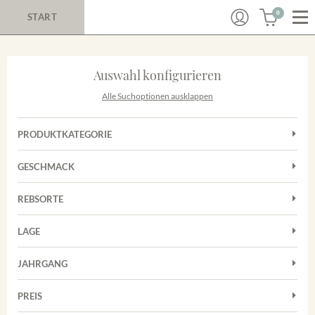
0
START
Auswahl konfigurieren
Alle Suchoptionen ausklappen
PRODUKTKATEGORIE
Cuvées
GESCHMACK
Magnum
Trocken
Rosé
REBSORTE
Chardonnay
Rotwein
LAGE
Cuvée
Weißwein
Achkarrer Schlossberg
Grauburgunder
JAHRGANG
Ihringer Winklerberg
Muskateller
Vorderer Winklerberg
PREIS
2011
-
2025
Suchen
Riesling