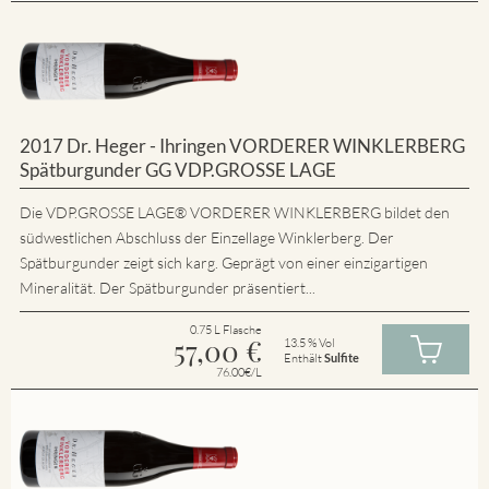
2017 Dr. Heger - Ihringen VORDERER WINKLERBERG
Spätburgunder GG VDP.GROSSE LAGE
Die VDP.GROSSE LAGE® VORDERER WINKLERBERG bildet den
südwestlichen Abschluss der Einzellage Winklerberg. Der
Spätburgunder zeigt sich karg. Geprägt von einer einzigartigen
Mineralität. Der Spätburgunder präsentiert...
0.75 L Flasche
57,00
€
13.5 % Vol
Enthält
Sulfite
76.00€/L