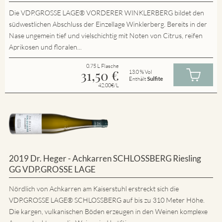
Die VDP.GROSSE LAGE® VORDERER WINKLERBERG bildet den
südwestlichen Abschluss der Einzellage Winklerberg. Bereits in der
Nase ungemein tief und vielschichtig mit Noten von Citrus, reifen
Aprikosen und floralen...
0.75 L Flasche
31,50
€
13.0 % Vol
Enthält
Sulfite
42.00€/L
2019 Dr. Heger - Achkarren SCHLOSSBERG Riesling
GG VDP.GROSSE LAGE
Nördlich von Achkarren am Kaiserstuhl erstreckt sich die
VDP.GROSSE LAGE® SCHLOSSBERG auf bis zu 310 Meter Höhe.
Die kargen, vulkanischen Böden erzeugen in den Weinen komplexe