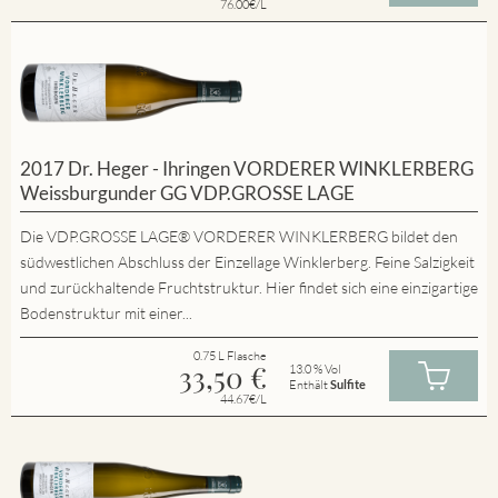
76.00€/L
2017 Dr. Heger - Ihringen VORDERER WINKLERBERG
Weissburgunder GG VDP.GROSSE LAGE
Die VDP.GROSSE LAGE® VORDERER WINKLERBERG bildet den
südwestlichen Abschluss der Einzellage Winklerberg. Feine Salzigkeit
und zurückhaltende Fruchtstruktur. Hier findet sich eine einzigartige
Bodenstruktur mit einer...
0.75 L Flasche
33,50
€
13.0 % Vol
Enthält
Sulfite
44.67€/L