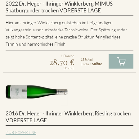
2022 Dr. Heger - Ihringer Winklerberg MIMUS
Spätburgunder trocken VDP.ERSTE LAGE
Hier am Ihringer Winklerberg entstehen im tiefgründigen
Vulkangestein ausdrucksstarke Terroirweine. Der Spätburgunder
zeigt hohe Sortentypizität, eine präzise Struktur, feingliedriges
Tannin und harmonisches Finish.
L Flasche
28,70
€
13 % Vol
Enthält
Sulfite
28.7€/L
2016 Dr. Heger - Ihringer Winklerberg Riesling trocken
VDP.ERSTE LAGE
ZUR EXPERTISE