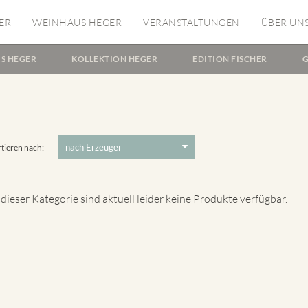
ER
WEINHAUS HEGER
VERANSTALTUNGEN
ÜBER UN
S HEGER
KOLLEKTION HEGER
EDITION FISCHER
G
tieren nach:
 dieser Kategorie sind aktuell leider keine Produkte verfügbar.