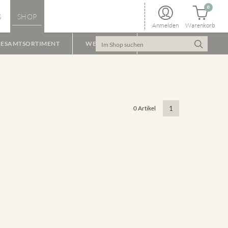
0
S
SHOP
Anmelden
Warenkorb
ESAMTSORTIMENT
WEINPAKET
0 Artikel
1