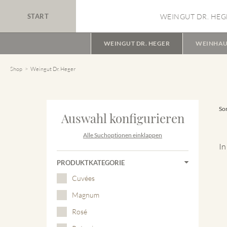
START
WEINGUT DR. HEG
WEINGUT DR. HEGER
WEINHAU
Shop
Weingut Dr. Heger
Sor
Auswahl konfigurieren
Alle Suchoptionen einklappen
In
PRODUKTKATEGORIE
Cuvées
Magnum
Rosé