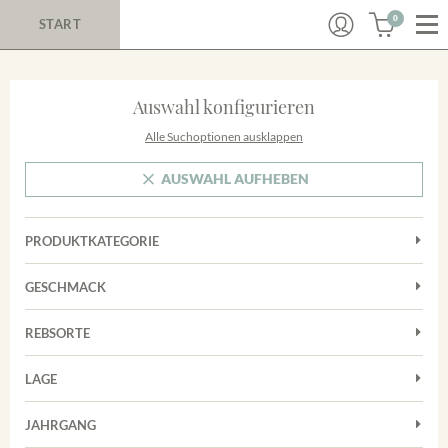
0
START
Auswahl konfigurieren
Alle Suchoptionen ausklappen
AUSWAHL AUFHEBEN
PRODUKTKATEGORIE
Cuvées
GESCHMACK
Magnum
Trocken
Rosé
REBSORTE
Chardonnay
Rotwein
LAGE
Cuvée
Weißwein
Achkarrer Schlossberg
Grauburgunder
JAHRGANG
Ihringer Winklerberg