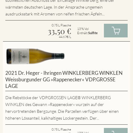
südwestlichen Abschluss der Einzellage Winklerberg, eine der
wärmsten deutschen Lage. In der Ansprache ungemein
ausdrucksstark mit Aromen von reifen frischen Äpfeln...
0.75 L Flasche
33,50
€
13 % Vol
Enthält
Sulfite
44.67€/L
2021 Dr. Heger - Ihringen WINKLERBERG WINKLEN
Weissburgunder GG »Rappenecker« VDP.GROSSE
LAGE
Die Rebstöcke der VDP.GROSSEN LAGE® WINKLERBERG
WINKLEN des Gewann »Rappenecker« wurzeln auf der
hervortretenden Bergzunge. Die Parzellen verfügen über einen
höheren Lössanteil, kalkhaltiges Lockergestein. Der...
0.75 L Flasche
13 % Vol