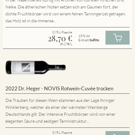
Nelke. Die ätherischen Noten setzen sich am Gaumen fort, der
dichte Fruchtkörper wird von einem feinen Tanningerüst getragen,
das Holz ist in die immense...
0.75 L Flasche
28,70
€
13 % Vol
Enthält
Sulfite
38.27€/L
2022 Dr. Heger - NOVIS Rotwein-Cuvée trocken
Die Trauben für diesen Wein stammen aus der Lage Ihringer
Winklerberg, welcher als einer der wärmsten Weinberge
Deutschlands gilt. Der intensive Fruchtkörper wird von einer
eleganten Säure und seidigen Tanninstruktur...
0.75 L Flasche