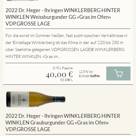
2022 Dr. Heger - Ihringen WINKLERBERG HINTER
WINKLEN Weissburgunder GG »Gras im Ofen«
VDP.GROSSE LAGE
Für die sonst im Sommer heißen, fast subtropischen Verhältnisse in
der Einzellage Winklerberg ist das Klima in der auf 220 bis 250 m
über Seehöhe gelegenen VDP.GROSSEN LAGE® WINKLERBERG
HINTER WINKLEN »Gras im...
0.75 L Flasche
40,00
€
12.5 % Vol
Enthält
Sulfite
53.33€/L
2022 Dr. Heger - Ihringen WINKLERBERG HINTER
WINKLEN Grauburgunder GG »Gras im Ofen«
VDP.GROSSE LAGE