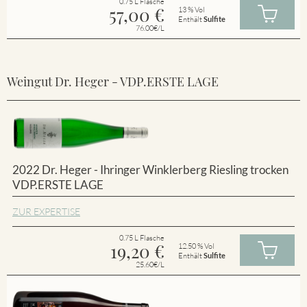
0.75 L Flasche
57,00
€
13 % Vol
Enthält
Sulfite
76.00€/L
Weingut Dr. Heger - VDP.ERSTE LAGE
2022 Dr. Heger - Ihringer Winklerberg Riesling trocken
VDP.ERSTE LAGE
ZUR EXPERTISE
0.75 L Flasche
19,20
€
12.50 % Vol
Enthält
Sulfite
25.60€/L