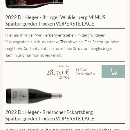
2022 Dr. Heger - Ihringer Winklerberg MIMUS
Spätburgunder trocken VDP.ERSTE LAGE
Hier am Ihringer Winklerberg entstehen im tiefgründigen
Vulkangestein ausdrucksstarke Terroirweine. Der Spätburgunder
zeigt hohe Sortentypizität, eine präzise Struktur, feingliedriges
Tannin und harmonisches Finish.
L Flasche
28,70
€
13 % Vol
Enthält
Sulfite
28.7€/L
2022 Dr. Heger - Breisacher Eckartsberg
Spätburgunder trocken VDP.ERSTE LAGE
In der Nase intensiv duftig mit Aromen von dunklen Kirschen und