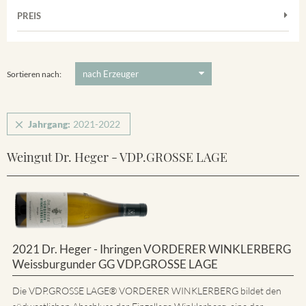
Muskateller
Vorderer Winklerberg
PREIS
2021
-
2022
Suchen
Riesling
Winklerberg
5 €
-
80 €
Suchen
Winklerberg Hinter Winklen
Sortieren nach:
Jahrgang:
2021-2022
Weingut Dr. Heger - VDP.GROSSE LAGE
2021 Dr. Heger - Ihringen VORDERER WINKLERBERG
Weissburgunder GG VDP.GROSSE LAGE
Die VDP.GROSSE LAGE® VORDERER WINKLERBERG bildet den