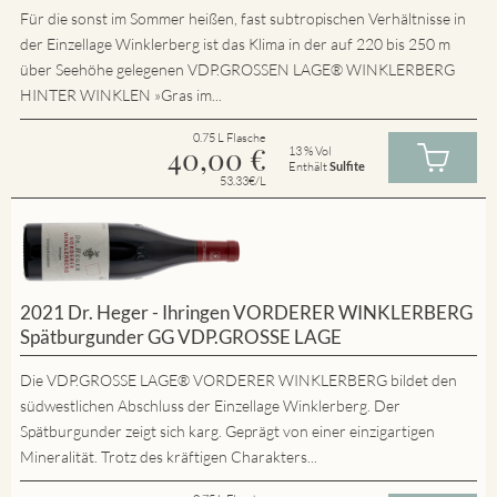
Für die sonst im Sommer heißen, fast subtropischen Verhältnisse in
der Einzellage Winklerberg ist das Klima in der auf 220 bis 250 m
über Seehöhe gelegenen VDP.GROSSEN LAGE® WINKLERBERG
HINTER WINKLEN »Gras im...
0.75 L Flasche
40,00
€
13 % Vol
Enthält
Sulfite
53.33€/L
2021 Dr. Heger - Ihringen VORDERER WINKLERBERG
Spätburgunder GG VDP.GROSSE LAGE
Die VDP.GROSSE LAGE® VORDERER WINKLERBERG bildet den
südwestlichen Abschluss der Einzellage Winklerberg. Der
Spätburgunder zeigt sich karg. Geprägt von einer einzigartigen
Mineralität. Trotz des kräftigen Charakters...