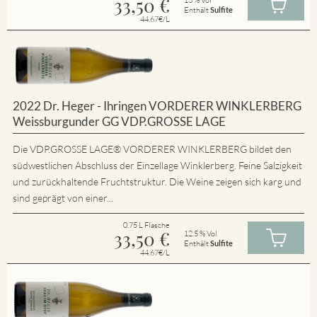
33,50
€
Enthält
Sulfite
44.67€/L
2022 Dr. Heger - Ihringen VORDERER WINKLERBERG
Weissburgunder GG VDP.GROSSE LAGE
Die VDP.GROSSE LAGE® VORDERER WINKLERBERG bildet den
südwestlichen Abschluss der Einzellage Winklerberg. Feine Salzigkeit
und zurückhaltende Fruchtstruktur. Die Weine zeigen sich karg und
sind geprägt von einer...
0.75 L Flasche
33,50
€
12.5 % Vol
Enthält
Sulfite
44.67€/L