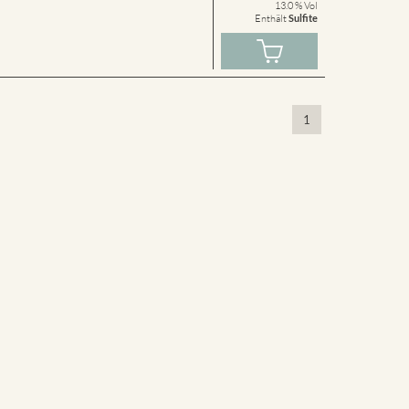
13.0 % Vol
Enthält
Sulfite
1