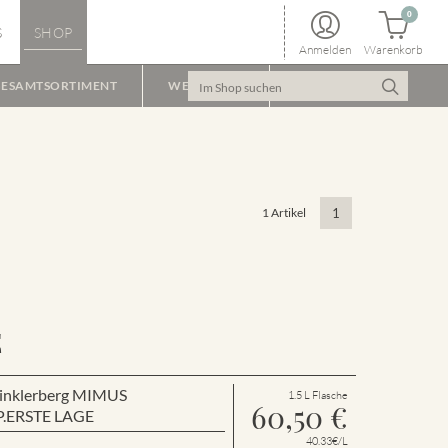
0
S
SHOP
Anmelden
Warenkorb
ESAMTSORTIMENT
WEINPAKET
1 Artikel
1
E
 Winklerberg MIMUS
1.5 L Flasche
60,50
€
P.ERSTE LAGE
40.33€/L