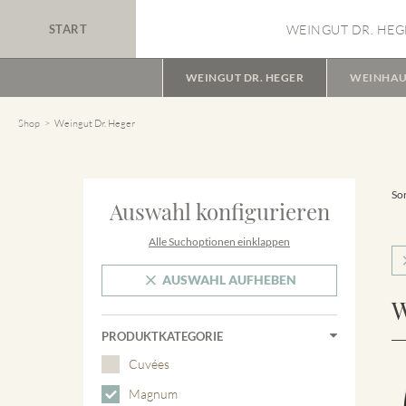
START
WEINGUT DR. HEG
WEINGUT DR. HEGER
WEINHAU
Shop
Weingut Dr. Heger
Sor
Auswahl konfigurieren
Alle Suchoptionen einklappen
AUSWAHL AUFHEBEN
W
PRODUKTKATEGORIE
Cuvées
Magnum