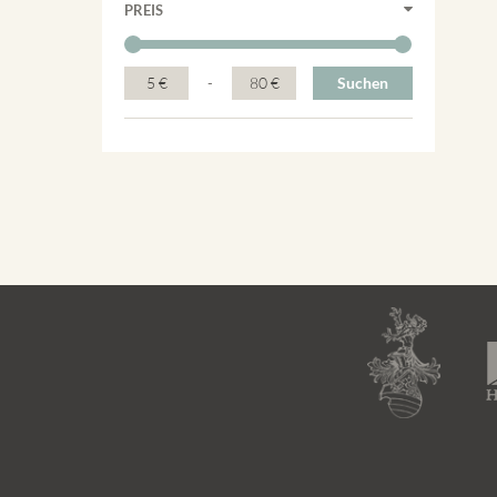
PREIS
5 €
-
80 €
Suchen