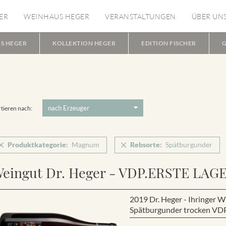
ER
WEINHAUS HEGER
VERANSTALTUNGEN
ÜBER UN
S HEGER
KOLLEKTION HEGER
EDITION FISCHER
G
tieren nach:
Produktkategorie:
Magnum
Rebsorte:
Spätburgunder
eingut Dr. Heger - VDP.ERSTE LAG
2019 Dr. Heger - Ihringer
Spätburgunder trocken VD