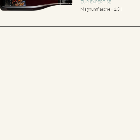
ZUR EXPERTISE
Magnumflasche - 1,5 l