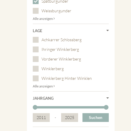
Spätburgunder
Weissburgunder
Alle anzeigen
LAGE
Achkarrer Schlossberg
Ihringer Winklerberg
Vorderer Winklerberg
Winklerberg
Winklerberg Hinter Winklen
Alle anzeigen
JAHRGANG
2011
-
2025
Suchen