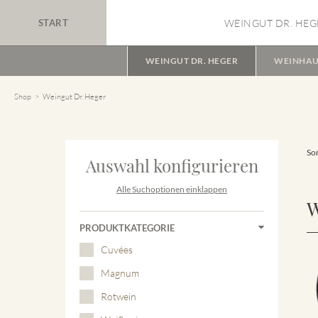
START
WEINGUT DR. HEG
WEINGUT DR. HEGER
WEINHAU
Shop
Weingut Dr. Heger
Sor
Auswahl konfigurieren
Alle Suchoptionen einklappen
W
PRODUKTKATEGORIE
Cuvées
Magnum
Rotwein