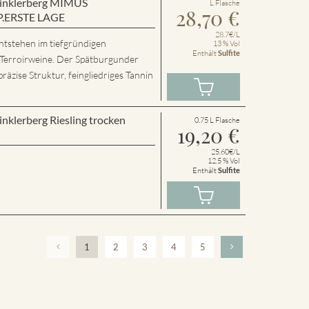
 Winklerberg MIMUS
L Flasche
28,70
€
P.ERSTE LAGE
28.7€/L
ntstehen im tiefgründigen
13 % Vol
Enthält
Sulfite
 Terroirweine. Der Spätburgunder
präzise Struktur, feingliedriges Tannin
inklerberg Riesling trocken
0.75 L Flasche
19,20
€
25.60€/L
12.5 % Vol
Enthält
Sulfite
1
2
3
4
5