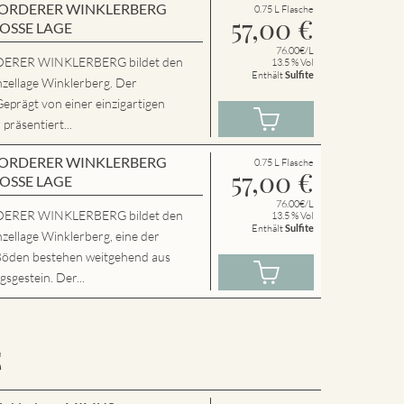
en VORDERER WINKLERBERG
0.75 L Flasche
57,00
€
ROSSE LAGE
76.00€/L
ERER WINKLERBERG bildet den
13.5 % Vol
Enthält
Sulfite
nzellage Winklerberg. Der
Geprägt von einer einzigartigen
präsentiert...
en VORDERER WINKLERBERG
0.75 L Flasche
57,00
€
ROSSE LAGE
76.00€/L
ERER WINKLERBERG bildet den
13.5 % Vol
Enthält
Sulfite
zellage Winklerberg, eine der
Böden bestehen weitgehend aus
sgestein. Der...
E