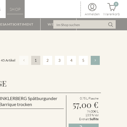
0
S
SHOP
Anmelden
Warenkorb
ESAMTSORTIMENT
WEINPAKET
45 Artikel
1
2
3
4
5
GE
r WINKLERBERG Spätburgunder
0.75 L Flasche
57,00
€
arrique trocken
76.00€/L
13.5 % Vol
Enthält
Sulfite