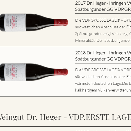
2017 Dr. Heger - Ihring
Spätburgunder GG VDP.G
Die VDP.GROSSE LAGE® VORD
südwestlichen Abschluss der Ei
Spätburgunder zeigt sich karg. 
Mineralität. Der Spätburgunder 
2018 Dr. Heger - Ihring
Spätburgunder GG VDP.G
Die VDP.GROSSE LAGE® VORD
südwestlichen Abschluss der Ein
wärmsten deutschen Lage.Die 
kalkhaltigem Vulkanverwitterung
eingut Dr. Heger - VDP.ERSTE LAG