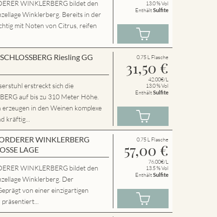
ERER WINKLERBERG bildet den
13.0 % Vol
Enthält
Sulfite
zellage Winklerberg. Bereits in der
chtig mit Noten von Citrus, reifen
en SCHLOSSBERG Riesling GG
0.75 L Flasche
31,50
€
42.00€/L
rstuhl erstreckt sich die
13.0 % Vol
Enthält
Sulfite
RG auf bis zu 310 Meter Höhe.
n erzeugen in den Weinen komplexe
 kräftig...
en VORDERER WINKLERBERG
0.75 L Flasche
57,00
€
ROSSE LAGE
76.00€/L
ERER WINKLERBERG bildet den
13.5 % Vol
Enthält
Sulfite
nzellage Winklerberg. Der
Geprägt von einer einzigartigen
präsentiert...