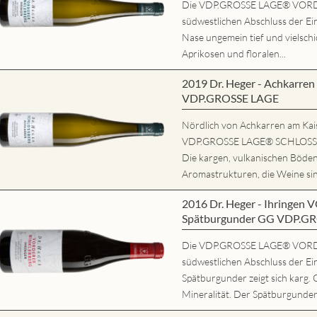
Die VDP.GROSSE LAGE® VORD
südwestlichen Abschluss der Ein
Nase ungemein tief und vielschi
Aprikosen und floralen...
2019 Dr. Heger - Achkarr
VDP.GROSSE LAGE
Nördlich von Achkarren am Kaise
VDP.GROSSE LAGE® SCHLOSSBE
Die kargen, vulkanischen Böde
Aromastrukturen, die Weine sind
2016 Dr. Heger - Ihring
Spätburgunder GG VDP.G
Die VDP.GROSSE LAGE® VORD
südwestlichen Abschluss der Ei
Spätburgunder zeigt sich karg. 
Mineralität. Der Spätburgunder 