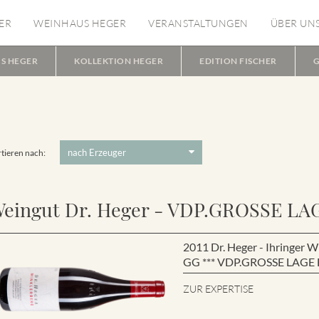
ER
WEINHAUS HEGER
VERANSTALTUNGEN
ÜBER UN
S HEGER
KOLLEKTION HEGER
EDITION FISCHER
G
tieren nach:
eingut Dr. Heger - VDP.GROSSE LA
2011 Dr. Heger - Ihringe
GG *** VDP.GROSSE LAGE B
ZUR EXPERTISE