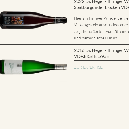
2022 Dr. Heger - Ihringer
Spätburgunder trocken VD
Hier am Ihringer Winklerberg e
Vulkangestein ausdrucksstarke
zeigt hohe Sortentypizität, eine 
und harmonisches Finish.
2016 Dr. Heger - Ihringer W
VDP.ERSTE LAGE
ZUR EXPERTISE