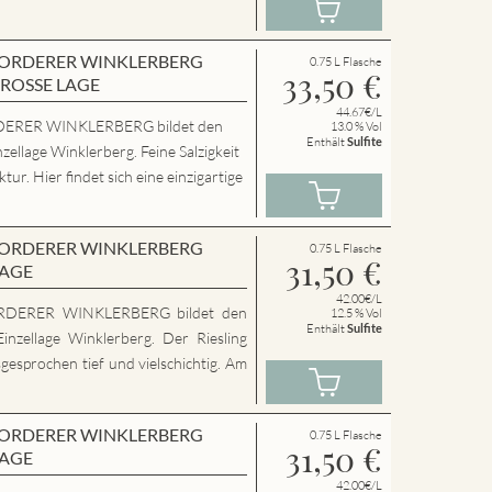
en VORDERER WINKLERBERG
0.75 L Flasche
33,50
€
GROSSE LAGE
44.67€/L
ERER WINKLERBERG bildet den
13.0 % Vol
Enthält
Sulfite
zellage Winklerberg. Feine Salzigkeit
ur. Hier findet sich eine einzigartige
en VORDERER WINKLERBERG
0.75 L Flasche
31,50
€
LAGE
42.00€/L
RDERER WINKLERBERG bildet den
12.5 % Vol
Enthält
Sulfite
inzellage Winklerberg. Der Riesling
sgesprochen tief und vielschichtig. Am
en VORDERER WINKLERBERG
0.75 L Flasche
31,50
€
LAGE
42.00€/L