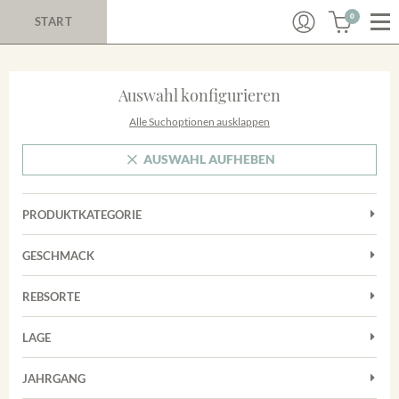
0
START
Auswahl konfigurieren
Alle Suchoptionen ausklappen
AUSWAHL AUFHEBEN
PRODUKTKATEGORIE
Cuvées
GESCHMACK
Magnum
Trocken
Rosé
REBSORTE
Chardonnay
Rotwein
LAGE
Cuvée
Weißwein
Achkarrer Schlossberg
Grauburgunder
JAHRGANG
Ihringer Winklerberg