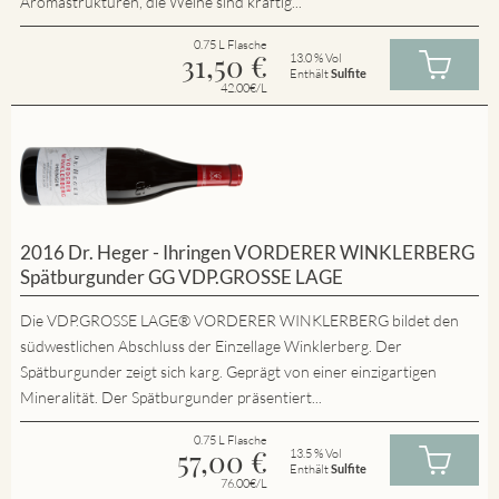
Aromastrukturen, die Weine sind kräftig...
0.75 L Flasche
31,50
€
13.0 % Vol
Enthält
Sulfite
42.00€/L
2016 Dr. Heger - Ihringen VORDERER WINKLERBERG
Spätburgunder GG VDP.GROSSE LAGE
Die VDP.GROSSE LAGE® VORDERER WINKLERBERG bildet den
südwestlichen Abschluss der Einzellage Winklerberg. Der
Spätburgunder zeigt sich karg. Geprägt von einer einzigartigen
Mineralität. Der Spätburgunder präsentiert...
0.75 L Flasche
57,00
€
13.5 % Vol
Enthält
Sulfite
76.00€/L