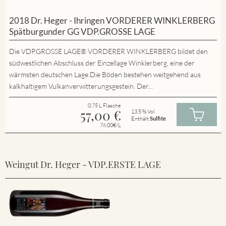
2018 Dr. Heger - Ihringen VORDERER WINKLERBERG
Spätburgunder GG VDP.GROSSE LAGE
Die VDP.GROSSE LAGE® VORDERER WINKLERBERG bildet den
südwestlichen Abschluss der Einzellage Winklerberg, eine der
wärmsten deutschen Lage.Die Böden bestehen weitgehend aus
kalkhaltigem Vulkanverwitterungsgestein. Der...
0.75 L Flasche
57,00
€
13.5 % Vol
Enthält
Sulfite
76.00€/L
Weingut Dr. Heger - VDP.ERSTE LAGE