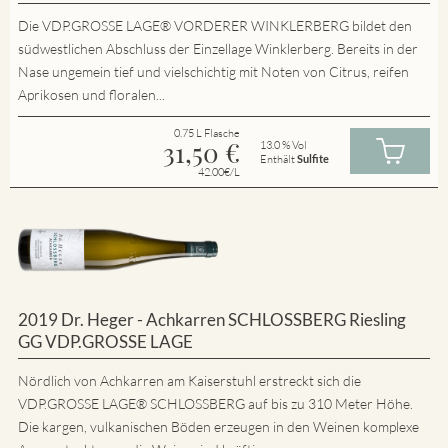
Die VDP.GROSSE LAGE® VORDERER WINKLERBERG bildet den
südwestlichen Abschluss der Einzellage Winklerberg. Bereits in der
Nase ungemein tief und vielschichtig mit Noten von Citrus, reifen
Aprikosen und floralen...
0.75 L Flasche
31,50
€
13.0 % Vol
Enthält
Sulfite
42.00€/L
2019 Dr. Heger - Achkarren SCHLOSSBERG Riesling
GG VDP.GROSSE LAGE
Nördlich von Achkarren am Kaiserstuhl erstreckt sich die
VDP.GROSSE LAGE® SCHLOSSBERG auf bis zu 310 Meter Höhe.
Die kargen, vulkanischen Böden erzeugen in den Weinen komplexe