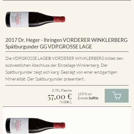
2017 Dr. Heger - Ihringen VORDERER WINKLERBERG
Spätburgunder GG VDP.GROSSE LAGE
Die VDP.GROSSE LAGE® VORDERER WINKLERBERG bildet den
südwestlichen Abschluss der Einzellage Winklerberg. Der
Spätburgunder zeigt sich karg. Geprägt von einer einzigartigen
Mineralität. Der Spätburgunder präsentiert...
0.75 L Flasche
57,00
€
13.5 % Vol
Enthält
Sulfite
76.00€/L