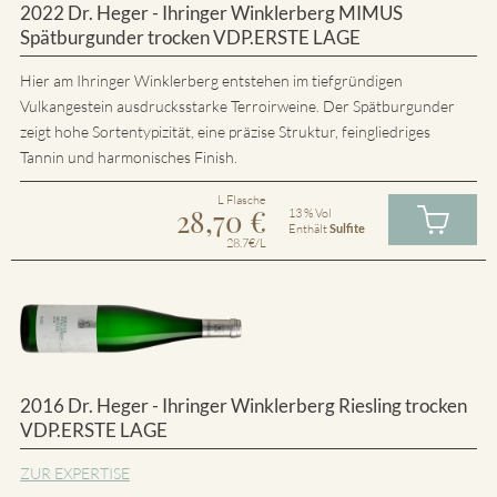
2022 Dr. Heger - Ihringer Winklerberg MIMUS
Spätburgunder trocken VDP.ERSTE LAGE
Hier am Ihringer Winklerberg entstehen im tiefgründigen
Vulkangestein ausdrucksstarke Terroirweine. Der Spätburgunder
zeigt hohe Sortentypizität, eine präzise Struktur, feingliedriges
Tannin und harmonisches Finish.
L Flasche
28,70
€
13 % Vol
Enthält
Sulfite
28.7€/L
2016 Dr. Heger - Ihringer Winklerberg Riesling trocken
VDP.ERSTE LAGE
ZUR EXPERTISE