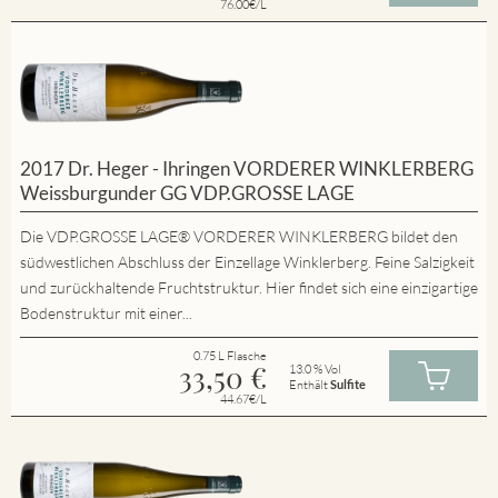
76.00€/L
2017 Dr. Heger - Ihringen VORDERER WINKLERBERG
Weissburgunder GG VDP.GROSSE LAGE
Die VDP.GROSSE LAGE® VORDERER WINKLERBERG bildet den
südwestlichen Abschluss der Einzellage Winklerberg. Feine Salzigkeit
und zurückhaltende Fruchtstruktur. Hier findet sich eine einzigartige
Bodenstruktur mit einer...
0.75 L Flasche
33,50
€
13.0 % Vol
Enthält
Sulfite
44.67€/L