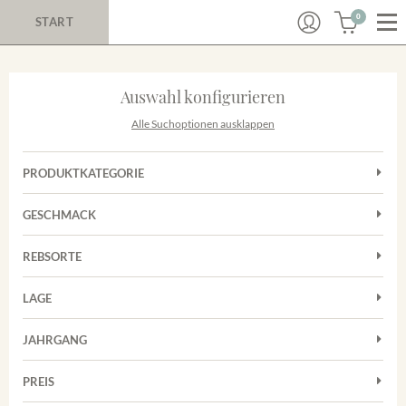
0
START
Auswahl konfigurieren
Alle Suchoptionen ausklappen
PRODUKTKATEGORIE
Cuvées
GESCHMACK
Magnum
Trocken
Rosé
REBSORTE
Chardonnay
Rotwein
LAGE
Cuvée
Weißwein
Achkarrer Schlossberg
Grauburgunder
JAHRGANG
Ihringer Winklerberg
Muskateller
Vorderer Winklerberg
PREIS
2011
-
2025
Suchen
Riesling