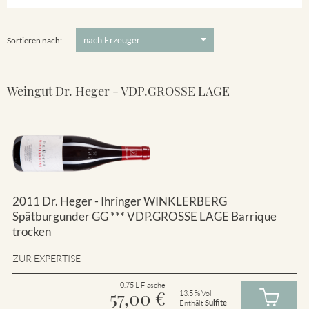
Winklerberg
5 €
-
80 €
Suchen
Winklerberg Hinter Winklen
Sortieren nach:
Weingut Dr. Heger - VDP.GROSSE LAGE
2011 Dr. Heger - Ihringer WINKLERBERG
Spätburgunder GG *** VDP.GROSSE LAGE Barrique
trocken
ZUR EXPERTISE
0.75 L Flasche
57,00
€
13.5 % Vol
Enthält
Sulfite