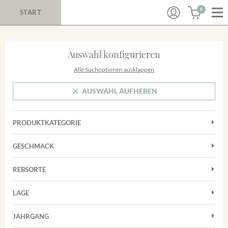
0
START
Auswahl konfigurieren
Alle Suchoptionen ausklappen
AUSWAHL AUFHEBEN
PRODUKTKATEGORIE
Cuvées
GESCHMACK
Magnum
Trocken
Rosé
REBSORTE
Chardonnay
Rotwein
LAGE
Cuvée
Weißwein
Achkarrer Schlossberg
Grauburgunder
JAHRGANG
Ihringer Winklerberg