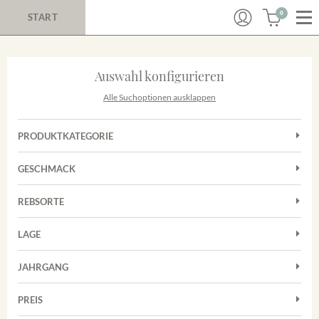
0
START
Auswahl konfigurieren
Alle Suchoptionen ausklappen
PRODUKTKATEGORIE
Cuvées
GESCHMACK
Magnum
Trocken
Rosé
REBSORTE
Chardonnay
Rotwein
LAGE
Cuvée
Weißwein
Achkarrer Schlossberg
Grauburgunder
JAHRGANG
Ihringer Winklerberg
Muskateller
Vorderer Winklerberg
PREIS
2011
-
2025
Suchen
Riesling