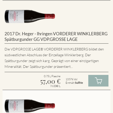
2017 Dr. Heger - Ihringen VORDERER WINKLERBERG
Spätburgunder GG VDP.GROSSE LAGE
Die VDP.GROSSE LAGE® VORDERER WINKLERBERG bildet den
südwestlichen Abschluss der Einzellage Winklerberg. Der
Spätburgunder zeigt sich karg. Geprägt von einer einzigartigen
Mineralität. Der Spätburgunder präsentiert...
0.75 L Flasche
57,00
€
13.5 % Vol
Enthält
Sulfite
76.00€/L