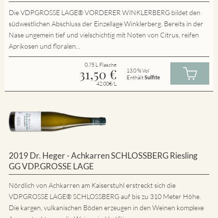
Die VDP.GROSSE LAGE® VORDERER WINKLERBERG bildet den
südwestlichen Abschluss der Einzellage Winklerberg. Bereits in der
Nase ungemein tief und vielschichtig mit Noten von Citrus, reifen
Aprikosen und floralen...
0.75 L Flasche
31,50
€
13.0 % Vol
Enthält
Sulfite
42.00€/L
2019 Dr. Heger - Achkarren SCHLOSSBERG Riesling
GG VDP.GROSSE LAGE
Nördlich von Achkarren am Kaiserstuhl erstreckt sich die
VDP.GROSSE LAGE® SCHLOSSBERG auf bis zu 310 Meter Höhe.
Die kargen, vulkanischen Böden erzeugen in den Weinen komplexe