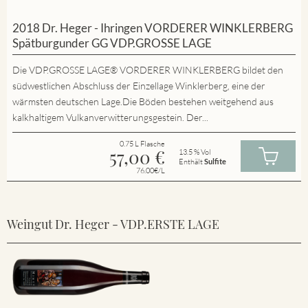
2018 Dr. Heger - Ihringen VORDERER WINKLERBERG
Spätburgunder GG VDP.GROSSE LAGE
Die VDP.GROSSE LAGE® VORDERER WINKLERBERG bildet den
südwestlichen Abschluss der Einzellage Winklerberg, eine der
wärmsten deutschen Lage.Die Böden bestehen weitgehend aus
kalkhaltigem Vulkanverwitterungsgestein. Der...
0.75 L Flasche
57,00
€
13.5 % Vol
Enthält
Sulfite
76.00€/L
Weingut Dr. Heger - VDP.ERSTE LAGE