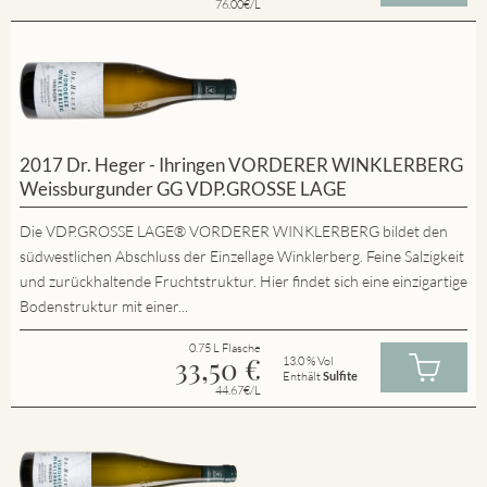
76.00€/L
2017 Dr. Heger - Ihringen VORDERER WINKLERBERG
Weissburgunder GG VDP.GROSSE LAGE
Die VDP.GROSSE LAGE® VORDERER WINKLERBERG bildet den
südwestlichen Abschluss der Einzellage Winklerberg. Feine Salzigkeit
und zurückhaltende Fruchtstruktur. Hier findet sich eine einzigartige
Bodenstruktur mit einer...
0.75 L Flasche
33,50
€
13.0 % Vol
Enthält
Sulfite
44.67€/L