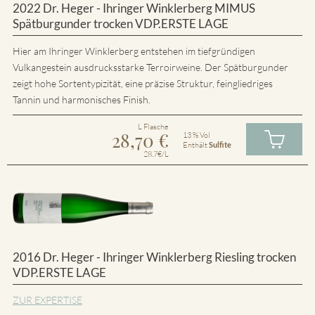
2022 Dr. Heger - Ihringer Winklerberg MIMUS
Spätburgunder trocken VDP.ERSTE LAGE
Hier am Ihringer Winklerberg entstehen im tiefgründigen
Vulkangestein ausdrucksstarke Terroirweine. Der Spätburgunder
zeigt hohe Sortentypizität, eine präzise Struktur, feingliedriges
Tannin und harmonisches Finish.
L Flasche
28,70
€
13 % Vol
Enthält
Sulfite
28.7€/L
2016 Dr. Heger - Ihringer Winklerberg Riesling trocken
VDP.ERSTE LAGE
ZUR EXPERTISE