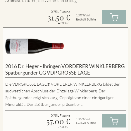
Aromastrukturen, die Weine sind kräftig...
0.75 L Flasche
31,50
€
13.0 % Vol
Enthält
Sulfite
42.00€/L
2016 Dr. Heger - Ihringen VORDERER WINKLERBERG
Spätburgunder GG VDP.GROSSE LAGE
Die VDP.GROSSE LAGE® VORDERER WINKLERBERG bildet den
südwestlichen Abschluss der Einzellage Winklerberg. Der
Spätburgunder zeigt sich karg. Geprägt von einer einzigartigen
Mineralität. Der Spätburgunder präsentiert...
0.75 L Flasche
57,00
€
13.5 % Vol
Enthält
Sulfite
76.00€/L