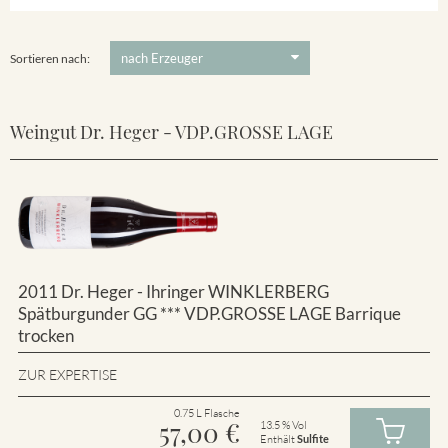
Winklerberg
5 €
-
80 €
Suchen
Winklerberg Hinter Winklen
Sortieren nach:
Weingut Dr. Heger - VDP.GROSSE LAGE
2011 Dr. Heger - Ihringer WINKLERBERG
Spätburgunder GG *** VDP.GROSSE LAGE Barrique
trocken
ZUR EXPERTISE
0.75 L Flasche
57,00
€
13.5 % Vol
Enthält
Sulfite