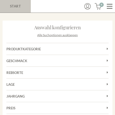
0
START
Auswahl konfigurieren
Alle Suchoptionen ausklappen
PRODUKTKATEGORIE
Cuvées
GESCHMACK
Magnum
Trocken
Rosé
REBSORTE
Chardonnay
Rotwein
LAGE
Cuvée
Weißwein
Achkarrer Schlossberg
Grauburgunder
JAHRGANG
Ihringer Winklerberg
Muskateller
Vorderer Winklerberg
PREIS
2011
-
2025
Suchen
Riesling