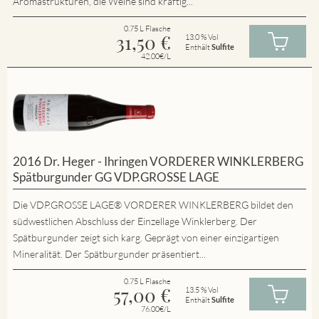
Aromastrukturen, die Weine sind kräftig...
0.75 L Flasche
31,50
€
13.0 % Vol
Enthält
Sulfite
42.00€/L
2016 Dr. Heger - Ihringen VORDERER WINKLERBERG
Spätburgunder GG VDP.GROSSE LAGE
Die VDP.GROSSE LAGE® VORDERER WINKLERBERG bildet den
südwestlichen Abschluss der Einzellage Winklerberg. Der
Spätburgunder zeigt sich karg. Geprägt von einer einzigartigen
Mineralität. Der Spätburgunder präsentiert...
0.75 L Flasche
57,00
€
13.5 % Vol
Enthält
Sulfite
76.00€/L