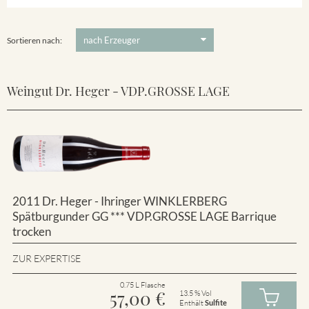
Winklerberg
5 €
-
80 €
Suchen
Winklerberg Hinter Winklen
Sortieren nach:
Weingut Dr. Heger - VDP.GROSSE LAGE
2011 Dr. Heger - Ihringer WINKLERBERG
Spätburgunder GG *** VDP.GROSSE LAGE Barrique
trocken
ZUR EXPERTISE
0.75 L Flasche
57,00
€
13.5 % Vol
Enthält
Sulfite