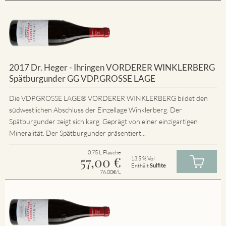
2017 Dr. Heger - Ihringen VORDERER WINKLERBERG
Spätburgunder GG VDP.GROSSE LAGE
Die VDP.GROSSE LAGE® VORDERER WINKLERBERG bildet den
südwestlichen Abschluss der Einzellage Winklerberg. Der
Spätburgunder zeigt sich karg. Geprägt von einer einzigartigen
Mineralität. Der Spätburgunder präsentiert...
0.75 L Flasche
57,00
€
13.5 % Vol
Enthält
Sulfite
76.00€/L