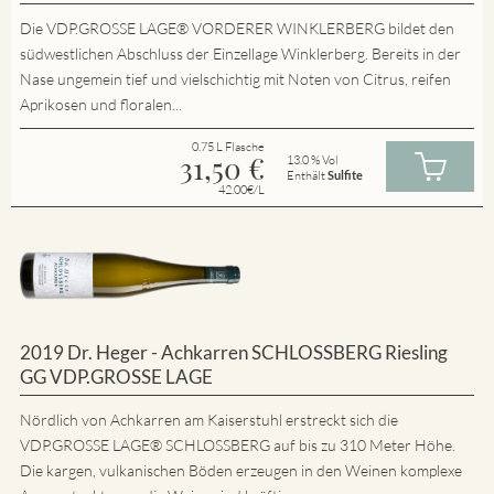
Die VDP.GROSSE LAGE® VORDERER WINKLERBERG bildet den
südwestlichen Abschluss der Einzellage Winklerberg. Bereits in der
Nase ungemein tief und vielschichtig mit Noten von Citrus, reifen
Aprikosen und floralen...
0.75 L Flasche
31,50
€
13.0 % Vol
Enthält
Sulfite
42.00€/L
2019 Dr. Heger - Achkarren SCHLOSSBERG Riesling
GG VDP.GROSSE LAGE
Nördlich von Achkarren am Kaiserstuhl erstreckt sich die
VDP.GROSSE LAGE® SCHLOSSBERG auf bis zu 310 Meter Höhe.
Die kargen, vulkanischen Böden erzeugen in den Weinen komplexe