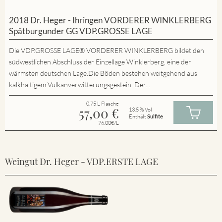
2018 Dr. Heger - Ihringen VORDERER WINKLERBERG
Spätburgunder GG VDP.GROSSE LAGE
Die VDP.GROSSE LAGE® VORDERER WINKLERBERG bildet den
südwestlichen Abschluss der Einzellage Winklerberg, eine der
wärmsten deutschen Lage.Die Böden bestehen weitgehend aus
kalkhaltigem Vulkanverwitterungsgestein. Der...
0.75 L Flasche
57,00
€
13.5 % Vol
Enthält
Sulfite
76.00€/L
Weingut Dr. Heger - VDP.ERSTE LAGE