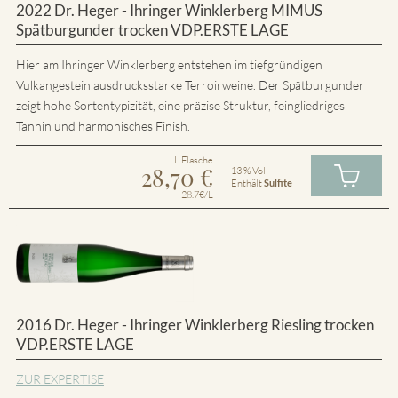
2022 Dr. Heger - Ihringer Winklerberg MIMUS
Spätburgunder trocken VDP.ERSTE LAGE
Hier am Ihringer Winklerberg entstehen im tiefgründigen
Vulkangestein ausdrucksstarke Terroirweine. Der Spätburgunder
zeigt hohe Sortentypizität, eine präzise Struktur, feingliedriges
Tannin und harmonisches Finish.
L Flasche
28,70
€
13 % Vol
Enthält
Sulfite
28.7€/L
2016 Dr. Heger - Ihringer Winklerberg Riesling trocken
VDP.ERSTE LAGE
ZUR EXPERTISE