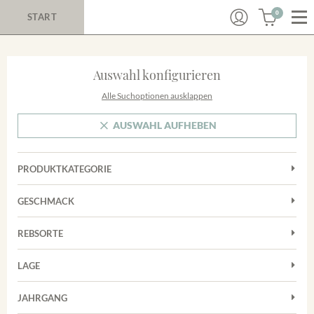
0
START
Auswahl konfigurieren
Alle Suchoptionen ausklappen
AUSWAHL AUFHEBEN
PRODUKTKATEGORIE
Cuvées
GESCHMACK
Magnum
Trocken
Rosé
REBSORTE
Chardonnay
Rotwein
LAGE
Cuvée
Weißwein
Achkarrer Schlossberg
Grauburgunder
JAHRGANG
Ihringer Winklerberg