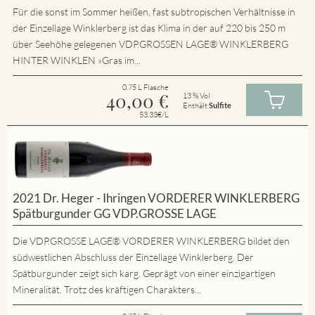
Für die sonst im Sommer heißen, fast subtropischen Verhältnisse in
der Einzellage Winklerberg ist das Klima in der auf 220 bis 250 m
über Seehöhe gelegenen VDP.GROSSEN LAGE® WINKLERBERG
HINTER WINKLEN »Gras im...
0.75 L Flasche
40,00
€
13 % Vol
Enthält
Sulfite
53.33€/L
2021 Dr. Heger - Ihringen VORDERER WINKLERBERG
Spätburgunder GG VDP.GROSSE LAGE
Die VDP.GROSSE LAGE® VORDERER WINKLERBERG bildet den
südwestlichen Abschluss der Einzellage Winklerberg. Der
Spätburgunder zeigt sich karg. Geprägt von einer einzigartigen
Mineralität. Trotz des kräftigen Charakters...