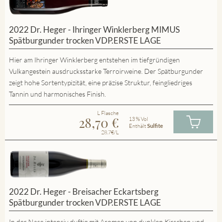
2022 Dr. Heger - Ihringer Winklerberg MIMUS
Spätburgunder trocken VDP.ERSTE LAGE
Hier am Ihringer Winklerberg entstehen im tiefgründigen
Vulkangestein ausdrucksstarke Terroirweine. Der Spätburgunder
zeigt hohe Sortentypizität, eine präzise Struktur, feingliedriges
Tannin und harmonisches Finish.
L Flasche
28,70
€
13 % Vol
Enthält
Sulfite
28.7€/L
2022 Dr. Heger - Breisacher Eckartsberg
Spätburgunder trocken VDP.ERSTE LAGE
In der Nase intensiv duftig mit Aromen von dunklen Kirschen und