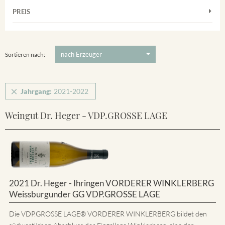
Muskateller
Vorderer Winklerberg
PREIS
2021
-
2022
Suchen
Riesling
Winklerberg
5 €
-
80 €
Suchen
Winklerberg Hinter Winklen
Sortieren nach:
Jahrgang:
2021-2022
Weingut Dr. Heger - VDP.GROSSE LAGE
2021 Dr. Heger - Ihringen VORDERER WINKLERBERG
Weissburgunder GG VDP.GROSSE LAGE
Die VDP.GROSSE LAGE® VORDERER WINKLERBERG bildet den