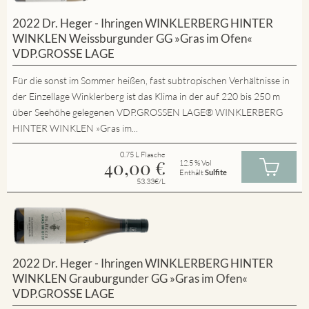
2022 Dr. Heger - Ihringen WINKLERBERG HINTER
WINKLEN Weissburgunder GG »Gras im Ofen«
VDP.GROSSE LAGE
Für die sonst im Sommer heißen, fast subtropischen Verhältnisse in
der Einzellage Winklerberg ist das Klima in der auf 220 bis 250 m
über Seehöhe gelegenen VDP.GROSSEN LAGE® WINKLERBERG
HINTER WINKLEN »Gras im...
0.75 L Flasche
40,00
€
12.5 % Vol
Enthält
Sulfite
53.33€/L
2022 Dr. Heger - Ihringen WINKLERBERG HINTER
WINKLEN Grauburgunder GG »Gras im Ofen«
VDP.GROSSE LAGE