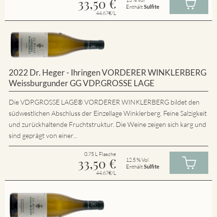
33,50
€
Enthält
Sulfite
44.67€/L
2022 Dr. Heger - Ihringen VORDERER WINKLERBERG
Weissburgunder GG VDP.GROSSE LAGE
Die VDP.GROSSE LAGE® VORDERER WINKLERBERG bildet den
südwestlichen Abschluss der Einzellage Winklerberg. Feine Salzigkeit
und zurückhaltende Fruchtstruktur. Die Weine zeigen sich karg und
sind geprägt von einer...
0.75 L Flasche
33,50
€
12.5 % Vol
Enthält
Sulfite
44.67€/L