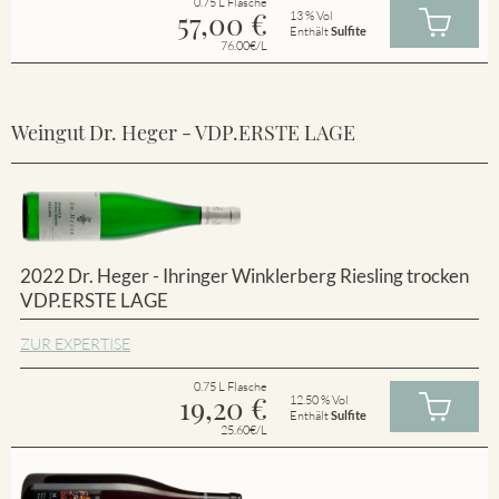
0.75 L Flasche
57,00
€
13 % Vol
Enthält
Sulfite
76.00€/L
Weingut Dr. Heger - VDP.ERSTE LAGE
2022 Dr. Heger - Ihringer Winklerberg Riesling trocken
VDP.ERSTE LAGE
ZUR EXPERTISE
0.75 L Flasche
19,20
€
12.50 % Vol
Enthält
Sulfite
25.60€/L