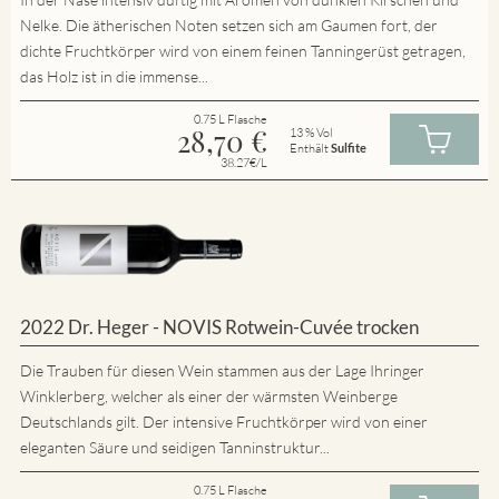
Nelke. Die ätherischen Noten setzen sich am Gaumen fort, der
dichte Fruchtkörper wird von einem feinen Tanningerüst getragen,
das Holz ist in die immense...
0.75 L Flasche
28,70
€
13 % Vol
Enthält
Sulfite
38.27€/L
2022 Dr. Heger - NOVIS Rotwein-Cuvée trocken
Die Trauben für diesen Wein stammen aus der Lage Ihringer
Winklerberg, welcher als einer der wärmsten Weinberge
Deutschlands gilt. Der intensive Fruchtkörper wird von einer
eleganten Säure und seidigen Tanninstruktur...
0.75 L Flasche