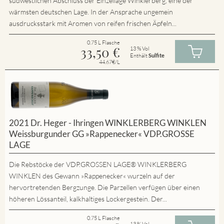
südwestlichen Abschluss der Einzellage Winklerberg, eine der
wärmsten deutschen Lage. In der Ansprache ungemein
ausdrucksstark mit Aromen von reifen frischen Äpfeln...
0.75 L Flasche
33,50
€
13 % Vol
Enthält
Sulfite
44.67€/L
2021 Dr. Heger - Ihringen WINKLERBERG WINKLEN
Weissburgunder GG »Rappenecker« VDP.GROSSE
LAGE
Die Rebstöcke der VDP.GROSSEN LAGE® WINKLERBERG
WINKLEN des Gewann »Rappenecker« wurzeln auf der
hervortretenden Bergzunge. Die Parzellen verfügen über einen
höheren Lössanteil, kalkhaltiges Lockergestein. Der...
0.75 L Flasche
13 % Vol