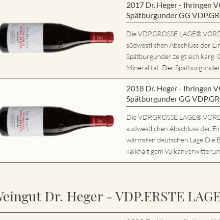
2017 Dr. Heger - Ihring
Spätburgunder GG VDP.G
Die VDP.GROSSE LAGE® VORD
südwestlichen Abschluss der Ei
Spätburgunder zeigt sich karg. 
Mineralität. Der Spätburgunder 
2018 Dr. Heger - Ihring
Spätburgunder GG VDP.G
Die VDP.GROSSE LAGE® VORD
südwestlichen Abschluss der Ein
wärmsten deutschen Lage.Die 
kalkhaltigem Vulkanverwitterung
eingut Dr. Heger - VDP.ERSTE LAG