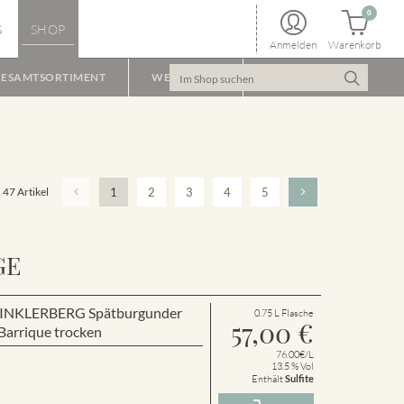
0
S
SHOP
Anmelden
Warenkorb
ESAMTSORTIMENT
WEINPAKET
47 Artikel
1
2
3
4
5
GE
r WINKLERBERG Spätburgunder
0.75 L Flasche
57,00
€
arrique trocken
76.00€/L
13.5 % Vol
Enthält
Sulfite