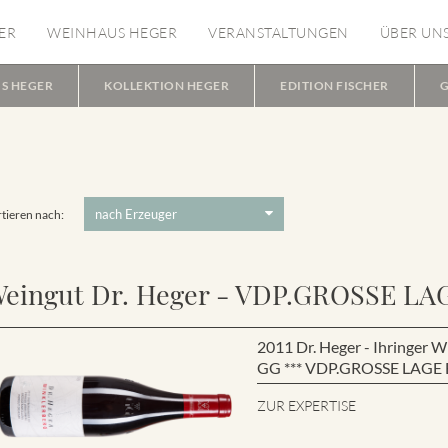
ER
WEINHAUS HEGER
VERANSTALTUNGEN
ÜBER UN
S HEGER
KOLLEKTION HEGER
EDITION FISCHER
G
tieren nach:
eingut Dr. Heger - VDP.GROSSE LA
2011 Dr. Heger - Ihringe
GG *** VDP.GROSSE LAGE B
ZUR EXPERTISE