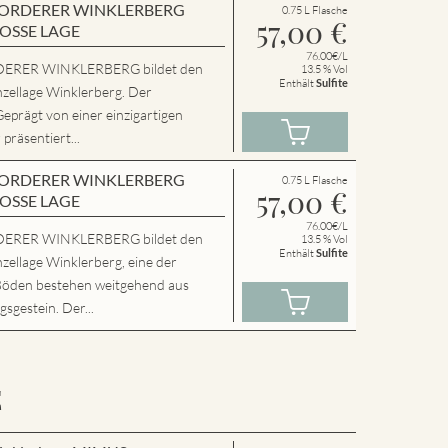
en VORDERER WINKLERBERG
0.75 L Flasche
57,00
€
ROSSE LAGE
76.00€/L
ERER WINKLERBERG bildet den
13.5 % Vol
Enthält
Sulfite
nzellage Winklerberg. Der
Geprägt von einer einzigartigen
präsentiert...
en VORDERER WINKLERBERG
0.75 L Flasche
57,00
€
ROSSE LAGE
76.00€/L
ERER WINKLERBERG bildet den
13.5 % Vol
Enthält
Sulfite
zellage Winklerberg, eine der
Böden bestehen weitgehend aus
sgestein. Der...
E