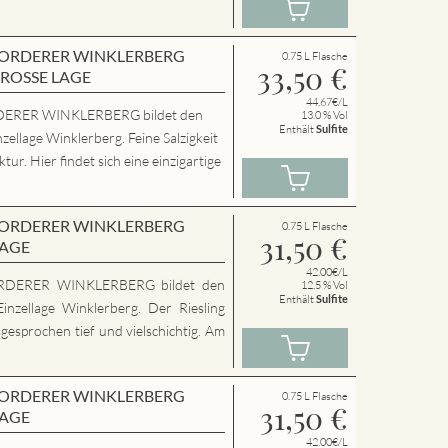
en VORDERER WINKLERBERG
0.75 L Flasche
33,50
€
GROSSE LAGE
44.67€/L
ERER WINKLERBERG bildet den
13.0 % Vol
Enthält
Sulfite
zellage Winklerberg. Feine Salzigkeit
ur. Hier findet sich eine einzigartige
en VORDERER WINKLERBERG
0.75 L Flasche
31,50
€
LAGE
42.00€/L
RDERER WINKLERBERG bildet den
12.5 % Vol
Enthält
Sulfite
inzellage Winklerberg. Der Riesling
sgesprochen tief und vielschichtig. Am
en VORDERER WINKLERBERG
0.75 L Flasche
31,50
€
LAGE
42.00€/L