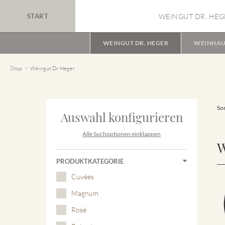
START
WEINGUT DR. HEG
WEINGUT DR. HEGER
WEINHAU
Shop
Weingut Dr. Heger
Sor
Auswahl konfigurieren
Alle Suchoptionen einklappen
W
PRODUKTKATEGORIE
Cuvées
Magnum
Rosé