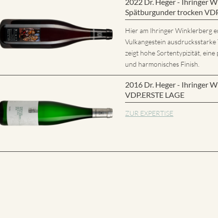
2022 Dr. Heger - Ihringer
Spätburgunder trocken VD
Hier am Ihringer Winklerberg e
Vulkangestein ausdrucksstarke
zeigt hohe Sortentypizität, eine 
und harmonisches Finish.
2016 Dr. Heger - Ihringer W
VDP.ERSTE LAGE
ZUR EXPERTISE