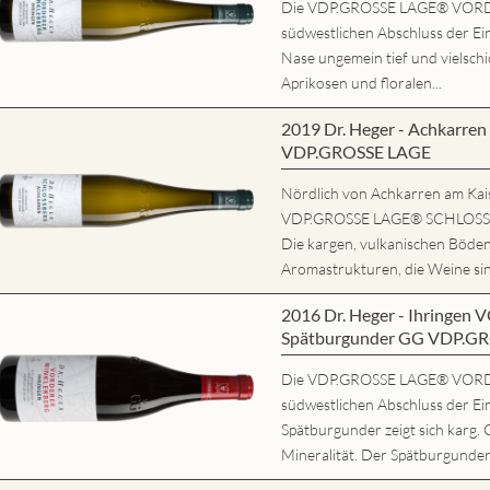
Die VDP.GROSSE LAGE® VORD
südwestlichen Abschluss der Ein
Nase ungemein tief und vielschi
Aprikosen und floralen...
2019 Dr. Heger - Achkarr
VDP.GROSSE LAGE
Nördlich von Achkarren am Kaise
VDP.GROSSE LAGE® SCHLOSSBE
Die kargen, vulkanischen Böde
Aromastrukturen, die Weine sind
2016 Dr. Heger - Ihring
Spätburgunder GG VDP.G
Die VDP.GROSSE LAGE® VORD
südwestlichen Abschluss der Ei
Spätburgunder zeigt sich karg. 
Mineralität. Der Spätburgunder 