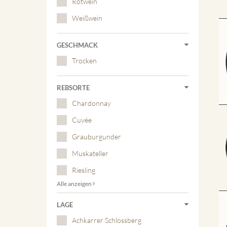
Rotwein
Weißwein
GESCHMACK
Trocken
REBSORTE
Chardonnay
Cuvée
Grauburgunder
Muskateller
Riesling
Alle anzeigen
LAGE
Achkarrer Schlossberg