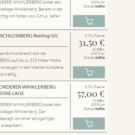
ERER WINKLERBERG bildet den
13.0 % Vol
Enthält
Sulfite
zellage Winklerberg. Bereits in der
chtig mit Noten von Citrus, reifen
en SCHLOSSBERG Riesling GG
0.75 L Flasche
31,50
€
42.00€/L
rstuhl erstreckt sich die
13.0 % Vol
Enthält
Sulfite
RG auf bis zu 310 Meter Höhe.
n erzeugen in den Weinen komplexe
 kräftig...
en VORDERER WINKLERBERG
0.75 L Flasche
57,00
€
ROSSE LAGE
76.00€/L
ERER WINKLERBERG bildet den
13.5 % Vol
Enthält
Sulfite
nzellage Winklerberg. Der
Geprägt von einer einzigartigen
präsentiert...