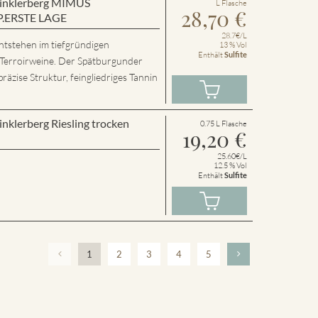
 Winklerberg MIMUS
L Flasche
28,70
€
P.ERSTE LAGE
28.7€/L
ntstehen im tiefgründigen
13 % Vol
Enthält
Sulfite
 Terroirweine. Der Spätburgunder
präzise Struktur, feingliedriges Tannin
inklerberg Riesling trocken
0.75 L Flasche
19,20
€
25.60€/L
12.5 % Vol
Enthält
Sulfite
1
2
3
4
5