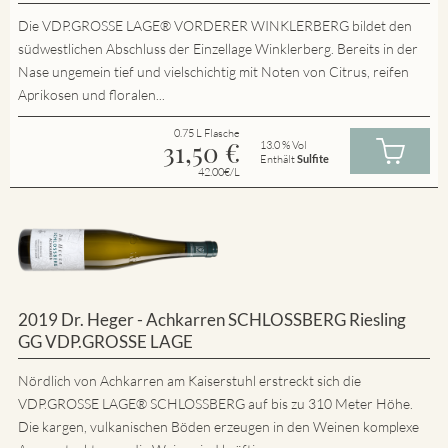
Die VDP.GROSSE LAGE® VORDERER WINKLERBERG bildet den
südwestlichen Abschluss der Einzellage Winklerberg. Bereits in der
Nase ungemein tief und vielschichtig mit Noten von Citrus, reifen
Aprikosen und floralen...
0.75 L Flasche
31,50
€
13.0 % Vol
Enthält
Sulfite
42.00€/L
2019 Dr. Heger - Achkarren SCHLOSSBERG Riesling
GG VDP.GROSSE LAGE
Nördlich von Achkarren am Kaiserstuhl erstreckt sich die
VDP.GROSSE LAGE® SCHLOSSBERG auf bis zu 310 Meter Höhe.
Die kargen, vulkanischen Böden erzeugen in den Weinen komplexe