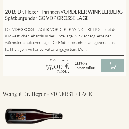
2018 Dr. Heger - Ihringen VORDERER WINKLERBERG
Spätburgunder GG VDP.GROSSE LAGE
Die VDP.GROSSE LAGE® VORDERER WINKLERBERG bildet den
südwestlichen Abschluss der Einzellage Winklerberg, eine der
wärmsten deutschen Lage.Die Böden bestehen weitgehend aus
kalkhaltigem Vulkanverwitterungsgestein. Der...
0.75 L Flasche
57,00
€
13.5 % Vol
Enthält
Sulfite
76.00€/L
Weingut Dr. Heger - VDP.ERSTE LAGE