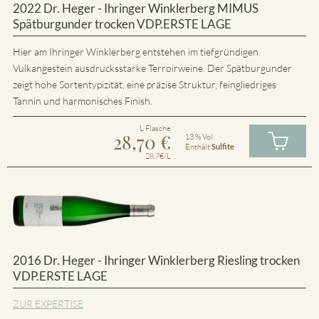
2022 Dr. Heger - Ihringer Winklerberg MIMUS
Spätburgunder trocken VDP.ERSTE LAGE
Hier am Ihringer Winklerberg entstehen im tiefgründigen
Vulkangestein ausdrucksstarke Terroirweine. Der Spätburgunder
zeigt hohe Sortentypizität, eine präzise Struktur, feingliedriges
Tannin und harmonisches Finish.
L Flasche
28,70
€
13 % Vol
Enthält
Sulfite
28.7€/L
2016 Dr. Heger - Ihringer Winklerberg Riesling trocken
VDP.ERSTE LAGE
ZUR EXPERTISE