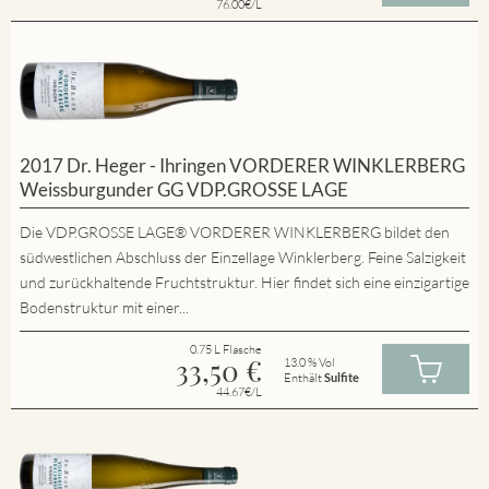
76.00€/L
2017 Dr. Heger - Ihringen VORDERER WINKLERBERG
Weissburgunder GG VDP.GROSSE LAGE
Die VDP.GROSSE LAGE® VORDERER WINKLERBERG bildet den
südwestlichen Abschluss der Einzellage Winklerberg. Feine Salzigkeit
und zurückhaltende Fruchtstruktur. Hier findet sich eine einzigartige
Bodenstruktur mit einer...
0.75 L Flasche
33,50
€
13.0 % Vol
Enthält
Sulfite
44.67€/L