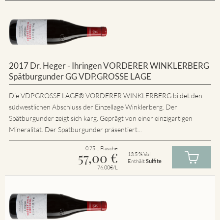
2017 Dr. Heger - Ihringen VORDERER WINKLERBERG
Spätburgunder GG VDP.GROSSE LAGE
Die VDP.GROSSE LAGE® VORDERER WINKLERBERG bildet den
südwestlichen Abschluss der Einzellage Winklerberg. Der
Spätburgunder zeigt sich karg. Geprägt von einer einzigartigen
Mineralität. Der Spätburgunder präsentiert...
0.75 L Flasche
57,00
€
13.5 % Vol
Enthält
Sulfite
76.00€/L