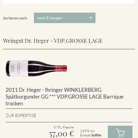
Winklerberg
5 €
-
80 €
Suchen
Winklerberg Hinter Winklen
Sortieren nach:
Weingut Dr. Heger - VDP.GROSSE LAGE
2011 Dr. Heger - Ihringer WINKLERBERG
Spätburgunder GG *** VDP.GROSSE LAGE Barrique
trocken
ZUR EXPERTISE
0.75 L Flasche
57,00
€
13.5 % Vol
Enthält
Sulfite