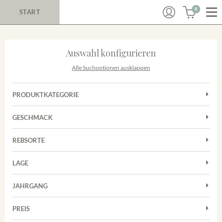
0
START
Auswahl konfigurieren
Alle Suchoptionen ausklappen
PRODUKTKATEGORIE
Cuvées
GESCHMACK
Magnum
Trocken
Rosé
REBSORTE
Chardonnay
Rotwein
LAGE
Cuvée
Weißwein
Achkarrer Schlossberg
Grauburgunder
JAHRGANG
Ihringer Winklerberg
Muskateller
Vorderer Winklerberg
PREIS
2011
-
2025
Suchen
Riesling