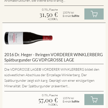
Aromastrukturen, die Weine sind kräftig...
0.75 L Flasche
31,50
€
13.0 % Vol
Enthält
Sulfite
42.00€/L
2016 Dr. Heger - Ihringen VORDERER WINKLERBERG
Spätburgunder GG VDP.GROSSE LAGE
Die VDP.GROSSE LAGE® VORDERER WINKLERBERG bildet den
südwestlichen Abschluss der Einzellage Winklerberg. Der
Spätburgunder zeigt sich karg. Geprägt von einer einzigartigen
Mineralität. Der Spätburgunder präsentiert...
0.75 L Flasche
57,00
€
13.5 % Vol
Enthält
Sulfite
76.00€/L