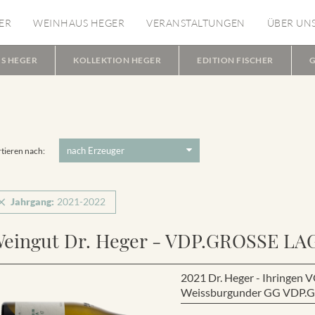
ER
WEINHAUS HEGER
VERANSTALTUNGEN
ÜBER UN
S HEGER
KOLLEKTION HEGER
EDITION FISCHER
G
tieren nach:
Jahrgang:
2021-2022
eingut Dr. Heger - VDP.GROSSE LA
2021 Dr. Heger - Ihring
Weissburgunder GG VDP.