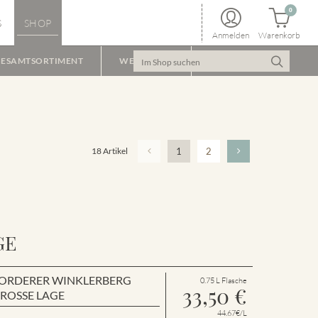
0
S
SHOP
Anmelden
Warenkorb
ESAMTSORTIMENT
WEINPAKET
18 Artikel
1
2
GE
en VORDERER WINKLERBERG
0.75 L Flasche
33,50
€
GROSSE LAGE
44.67€/L