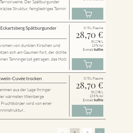
 Terroirweine. Der Spätburgunder
präzise Struktur, feingliedriges Tannin
r Eckartsberg Spätburgunder
0.75 L Flasche
28,70
€
38.27€/L
t Aromen von dunklen Kirschen und
13 % Vol
Enthält
Sulfite
etzen sich am Gaumen fort, der dichte
inen Tanningerüst getragen, das Holz
twein-Cuvée trocken
0.75 L Flasche
28,70
€
tammen aus der Lage Ihringer
38.27€/L
r der wärmsten Weinberge
13.5 % Vol
Enthält
Sulfite
e Fruchtkörper wird von einer
nninstruktur...
1
2