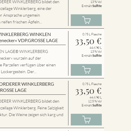
ERER WINKLERBERG bildet den
13 % Vol
Enthält
Sulfite
zellage Winklerberg, eine der
er Ansprache ungemein
eifen frischen Äpfeln...
en WINKLERBERG WINKLEN
0.75 L Flasche
33,50
€
enecker« VDP.GROSSE LAGE
44.67€/L
SSEN LAGE® WINKLERBERG
13 % Vol
Enthält
Sulfite
cker« wurzeln auf der
e Parzellen verfügen über einen
 Lockergestein. Der...
en VORDERER WINKLERBERG
0.75 L Flasche
33,50
€
GROSSE LAGE
44.67€/L
ERER WINKLERBERG bildet den
12.5 % Vol
Enthält
Sulfite
zellage Winklerberg. Feine Salzigkeit
tur. Die Weine zeigen sich karg und