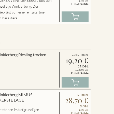
ERER WINKLERBERG bildet den
13 % Vol
Enthält
Sulfite
nzellage Winklerberg. Der
Geprägt von einer einzigartigen
 Charakters...
E
inklerberg Riesling trocken
0.75 L Flasche
19,20
€
25.60€/L
12.50 % Vol
Enthält
Sulfite
 Winklerberg MIMUS
L Flasche
28,70
€
P.ERSTE LAGE
28.7€/L
ntstehen im tiefgründigen
13 % Vol
Enthält
Sulfite