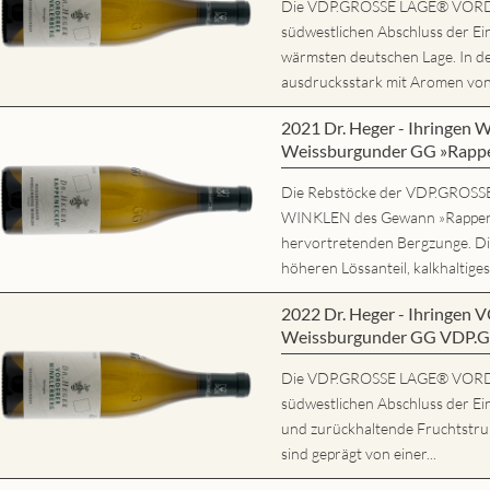
Die VDP.GROSSE LAGE® VORD
südwestlichen Abschluss der Ein
wärmsten deutschen Lage. In d
ausdrucksstark mit Aromen von r
2021 Dr. Heger - Ihring
Weissburgunder GG »Rapp
Die Rebstöcke der VDP.GRO
WINKLEN des Gewann »Rappene
hervortretenden Bergzunge. Di
höheren Lössanteil, kalkhaltiges
2022 Dr. Heger - Ihring
Weissburgunder GG VDP.
Die VDP.GROSSE LAGE® VORD
südwestlichen Abschluss der Ein
und zurückhaltende Fruchtstruk
sind geprägt von einer...