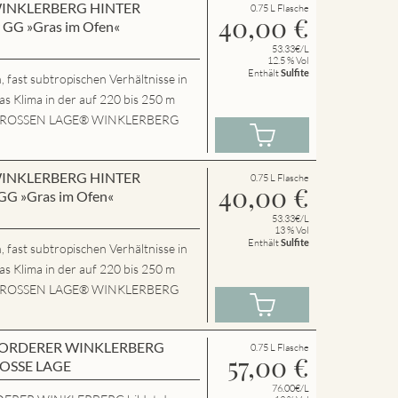
n WINKLERBERG HINTER
0.75 L Flasche
40,00
€
GG »Gras im Ofen«
53.33€/L
12.5 % Vol
Enthält
Sulfite
 fast subtropischen Verhältnisse in
das Klima in der auf 220 bis 250 m
P.GROSSEN LAGE® WINKLERBERG
n WINKLERBERG HINTER
0.75 L Flasche
40,00
€
G »Gras im Ofen«
53.33€/L
13 % Vol
Enthält
Sulfite
 fast subtropischen Verhältnisse in
das Klima in der auf 220 bis 250 m
P.GROSSEN LAGE® WINKLERBERG
en VORDERER WINKLERBERG
0.75 L Flasche
57,00
€
ROSSE LAGE
76.00€/L