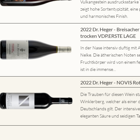
Vulkangestein ausdrucksstarke
zeigt hohe Sortentypizität, eine 
und harmonisches Finish.
2022 Dr. Heger - Breisache
trocken VDP.ERSTE LAGE
In der Nase intensiv duftig mi
Nelke. Die ätherischen Noten s
Fruchtkörper wird von einem fe
ist in die immense...
2022 Dr. Heger - NOVIS Ro
Die Trauben für diesen Wein s
Winklerberg, welcher als eine
Deutschlands gilt. Der intensiv
eleganten Säure und seidigen Ta