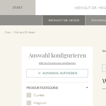
START
WEINGUT DR. HEG
WEINGUT DR. HEGER
WEINHAU
Shop
Weingut Dr. Heger
Sor
Auswahl konfigurieren
Alle Suchoptionen einklappen
AUSWAHL AUFHEBEN
W
PRODUKTKATEGORIE
Cuvées
Magnum