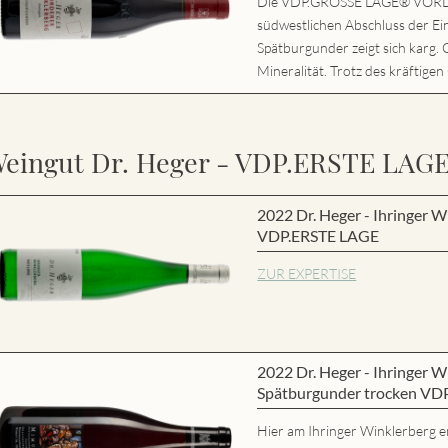
Die VDP.GROSSE LAGE® VORD
südwestlichen Abschluss der Ei
Spätburgunder zeigt sich karg. 
Mineralität. Trotz des kräftigen
eingut Dr. Heger - VDP.ERSTE LAG
2022 Dr. Heger - Ihringer W
VDP.ERSTE LAGE
ZUR EXPERTISE
2022 Dr. Heger - Ihringer
Spätburgunder trocken VD
Hier am Ihringer Winklerberg e