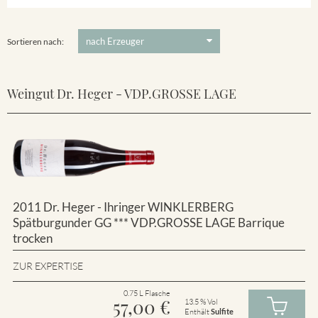
Winklerberg
5 €
-
80 €
Suchen
Winklerberg Hinter Winklen
Sortieren nach:
Weingut Dr. Heger - VDP.GROSSE LAGE
2011 Dr. Heger - Ihringer WINKLERBERG
Spätburgunder GG *** VDP.GROSSE LAGE Barrique
trocken
ZUR EXPERTISE
0.75 L Flasche
57,00
€
13.5 % Vol
Enthält
Sulfite