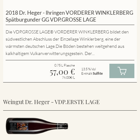
2018 Dr. Heger - Ihringen VORDERER WINKLERBERG
Spätburgunder GG VDP.GROSSE LAGE
Die VDP.GROSSE LAGE® VORDERER WINKLERBERG bildet den
südwestlichen Abschluss der Einzellage Winklerberg, eine der
wärmsten deutschen Lage.Die Böden bestehen weitgehend aus
kalkhaltigem Vulkanverwitterungsgestein. Der...
0.75 L Flasche
57,00
€
13.5 % Vol
Enthält
Sulfite
76.00€/L
Weingut Dr. Heger - VDP.ERSTE LAGE