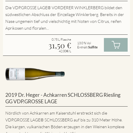
Die VDP.GROSSE LAGE® VORDERER WINKLERBERG bildet den
südwestlichen Abschluss der Einzellage Winklerberg. Bereits in der
Nase ungemein tief und vielschichtig mit Noten von Citrus, reifen
Aprikosen und floralen...
0.75 L Flasche
31,50
€
13.0 % Vol
Enthält
Sulfite
42.00€/L
2019 Dr. Heger - Achkarren SCHLOSSBERG Riesling
GG VDP.GROSSE LAGE
Nördlich von Achkarren am Kaiserstuhl erstreckt sich die
VDP.GROSSE LAGE® SCHLOSSBERG auf bis zu 310 Meter Höhe.
Die kargen, vulkanischen Böden erzeugen in den Weinen komplexe