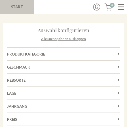
0
START
Auswahl konfigurieren
Alle Suchoptionen ausklappen
PRODUKTKATEGORIE
Cuvées
GESCHMACK
Magnum
Trocken
Rosé
REBSORTE
Chardonnay
Rotwein
LAGE
Cuvée
Weißwein
Achkarrer Schlossberg
Grauburgunder
JAHRGANG
Ihringer Winklerberg
Muskateller
Vorderer Winklerberg
PREIS
2011
-
2025
Suchen
Riesling