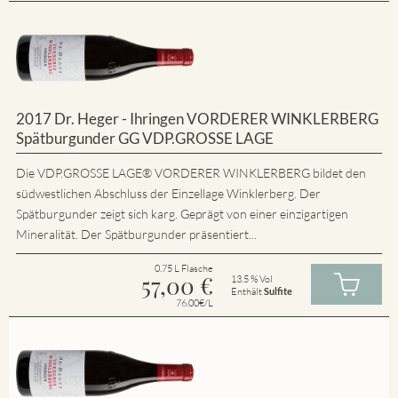
2017 Dr. Heger - Ihringen VORDERER WINKLERBERG
Spätburgunder GG VDP.GROSSE LAGE
Die VDP.GROSSE LAGE® VORDERER WINKLERBERG bildet den
südwestlichen Abschluss der Einzellage Winklerberg. Der
Spätburgunder zeigt sich karg. Geprägt von einer einzigartigen
Mineralität. Der Spätburgunder präsentiert...
0.75 L Flasche
57,00
€
13.5 % Vol
Enthält
Sulfite
76.00€/L