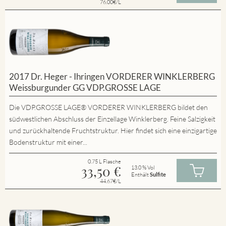
76.00€/L
2017 Dr. Heger - Ihringen VORDERER WINKLERBERG
Weissburgunder GG VDP.GROSSE LAGE
Die VDP.GROSSE LAGE® VORDERER WINKLERBERG bildet den
südwestlichen Abschluss der Einzellage Winklerberg. Feine Salzigkeit
und zurückhaltende Fruchtstruktur. Hier findet sich eine einzigartige
Bodenstruktur mit einer...
0.75 L Flasche
33,50
€
13.0 % Vol
Enthält
Sulfite
44.67€/L