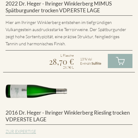
2022 Dr. Heger - Ihringer Winklerberg MIMUS
Spätburgunder trocken VDP.ERSTE LAGE
Hier am Ihringer Winklerberg entstehen im tiefgründigen
Vulkangestein ausdrucksstarke Terroirweine. Der Spätburgunder
zeigt hohe Sortentypizität, eine präzise Struktur, feingliedriges
Tannin und harmonisches Finish.
L Flasche
28,70
€
13 % Vol
Enthält
Sulfite
28.7€/L
2016 Dr. Heger - Ihringer Winklerberg Riesling trocken
VDP.ERSTE LAGE
ZUR EXPERTISE