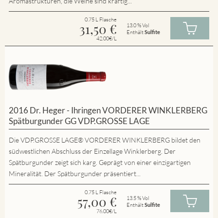
Aromastrukturen, die Weine sind kräftig...
0.75 L Flasche
31,50
€
13.0 % Vol
Enthält
Sulfite
42.00€/L
2016 Dr. Heger - Ihringen VORDERER WINKLERBERG
Spätburgunder GG VDP.GROSSE LAGE
Die VDP.GROSSE LAGE® VORDERER WINKLERBERG bildet den
südwestlichen Abschluss der Einzellage Winklerberg. Der
Spätburgunder zeigt sich karg. Geprägt von einer einzigartigen
Mineralität. Der Spätburgunder präsentiert...
0.75 L Flasche
57,00
€
13.5 % Vol
Enthält
Sulfite
76.00€/L