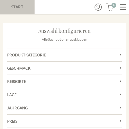
0
START
Auswahl konfigurieren
Alle Suchoptionen ausklappen
PRODUKTKATEGORIE
Cuvées
GESCHMACK
Magnum
Trocken
Rosé
REBSORTE
Chardonnay
Rotwein
LAGE
Cuvée
Weißwein
Achkarrer Schlossberg
Grauburgunder
JAHRGANG
Ihringer Winklerberg
Muskateller
Vorderer Winklerberg
PREIS
2011
-
2025
Suchen
Riesling