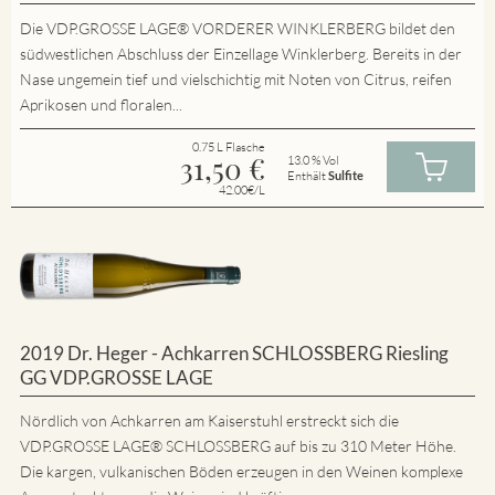
Die VDP.GROSSE LAGE® VORDERER WINKLERBERG bildet den
südwestlichen Abschluss der Einzellage Winklerberg. Bereits in der
Nase ungemein tief und vielschichtig mit Noten von Citrus, reifen
Aprikosen und floralen...
0.75 L Flasche
31,50
€
13.0 % Vol
Enthält
Sulfite
42.00€/L
2019 Dr. Heger - Achkarren SCHLOSSBERG Riesling
GG VDP.GROSSE LAGE
Nördlich von Achkarren am Kaiserstuhl erstreckt sich die
VDP.GROSSE LAGE® SCHLOSSBERG auf bis zu 310 Meter Höhe.
Die kargen, vulkanischen Böden erzeugen in den Weinen komplexe