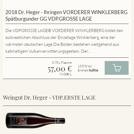
2018 Dr. Heger - Ihringen VORDERER WINKLERBERG
Spätburgunder GG VDP.GROSSE LAGE
Die VDP.GROSSE LAGE® VORDERER WINKLERBERG bildet den
südwestlichen Abschluss der Einzellage Winklerberg, eine der
wärmsten deutschen Lage.Die Böden bestehen weitgehend aus
kalkhaltigem Vulkanverwitterungsgestein. Der...
0.75 L Flasche
57,00
€
13.5 % Vol
Enthält
Sulfite
76.00€/L
Weingut Dr. Heger - VDP.ERSTE LAGE