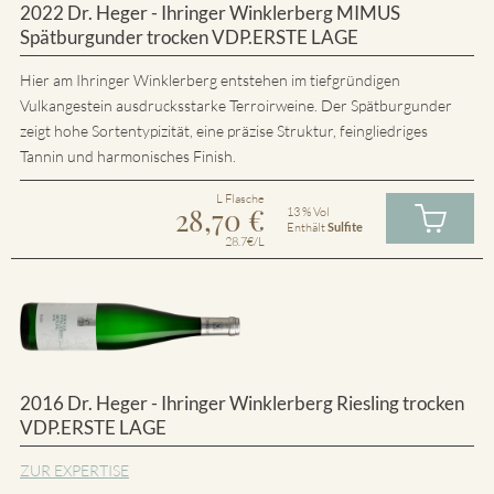
2022 Dr. Heger - Ihringer Winklerberg MIMUS
Spätburgunder trocken VDP.ERSTE LAGE
Hier am Ihringer Winklerberg entstehen im tiefgründigen
Vulkangestein ausdrucksstarke Terroirweine. Der Spätburgunder
zeigt hohe Sortentypizität, eine präzise Struktur, feingliedriges
Tannin und harmonisches Finish.
L Flasche
28,70
€
13 % Vol
Enthält
Sulfite
28.7€/L
2016 Dr. Heger - Ihringer Winklerberg Riesling trocken
VDP.ERSTE LAGE
ZUR EXPERTISE