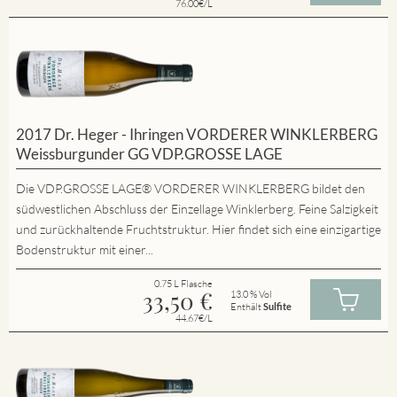
76.00€/L
2017 Dr. Heger - Ihringen VORDERER WINKLERBERG
Weissburgunder GG VDP.GROSSE LAGE
Die VDP.GROSSE LAGE® VORDERER WINKLERBERG bildet den
südwestlichen Abschluss der Einzellage Winklerberg. Feine Salzigkeit
und zurückhaltende Fruchtstruktur. Hier findet sich eine einzigartige
Bodenstruktur mit einer...
0.75 L Flasche
33,50
€
13.0 % Vol
Enthält
Sulfite
44.67€/L