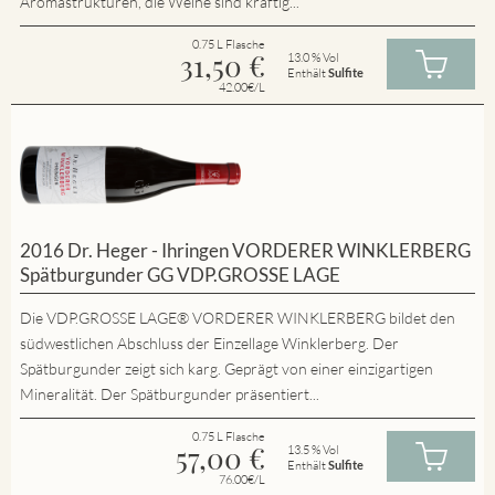
Aromastrukturen, die Weine sind kräftig...
0.75 L Flasche
31,50
€
13.0 % Vol
Enthält
Sulfite
42.00€/L
2016 Dr. Heger - Ihringen VORDERER WINKLERBERG
Spätburgunder GG VDP.GROSSE LAGE
Die VDP.GROSSE LAGE® VORDERER WINKLERBERG bildet den
südwestlichen Abschluss der Einzellage Winklerberg. Der
Spätburgunder zeigt sich karg. Geprägt von einer einzigartigen
Mineralität. Der Spätburgunder präsentiert...
0.75 L Flasche
57,00
€
13.5 % Vol
Enthält
Sulfite
76.00€/L