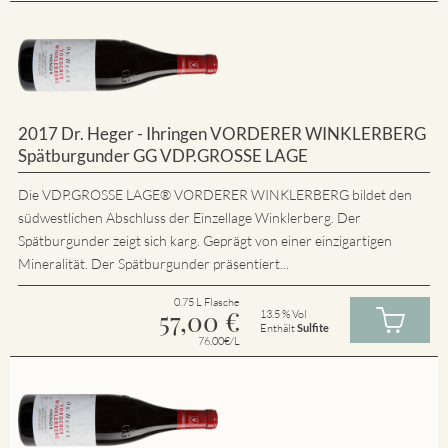
2017 Dr. Heger - Ihringen VORDERER WINKLERBERG
Spätburgunder GG VDP.GROSSE LAGE
Die VDP.GROSSE LAGE® VORDERER WINKLERBERG bildet den
südwestlichen Abschluss der Einzellage Winklerberg. Der
Spätburgunder zeigt sich karg. Geprägt von einer einzigartigen
Mineralität. Der Spätburgunder präsentiert...
0.75 L Flasche
57,00
€
13.5 % Vol
Enthält
Sulfite
76.00€/L