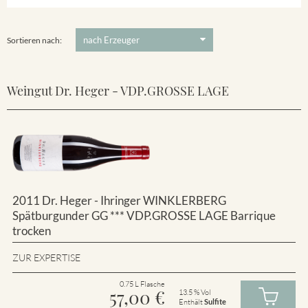
Winklerberg
5 €
-
80 €
Suchen
Winklerberg Hinter Winklen
Sortieren nach:
Weingut Dr. Heger - VDP.GROSSE LAGE
2011 Dr. Heger - Ihringer WINKLERBERG
Spätburgunder GG *** VDP.GROSSE LAGE Barrique
trocken
ZUR EXPERTISE
0.75 L Flasche
57,00
€
13.5 % Vol
Enthält
Sulfite