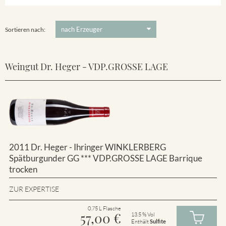
Winklerberg
5 €
-
80 €
Suchen
Winklerberg Hinter Winklen
Sortieren nach:
Weingut Dr. Heger - VDP.GROSSE LAGE
2011 Dr. Heger - Ihringer WINKLERBERG
Spätburgunder GG *** VDP.GROSSE LAGE Barrique
trocken
ZUR EXPERTISE
0.75 L Flasche
57,00
€
13.5 % Vol
Enthält
Sulfite