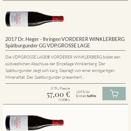
2017 Dr. Heger - Ihringen VORDERER WINKLERBERG
Spätburgunder GG VDP.GROSSE LAGE
Die VDP.GROSSE LAGE® VORDERER WINKLERBERG bildet den
südwestlichen Abschluss der Einzellage Winklerberg. Der
Spätburgunder zeigt sich karg. Geprägt von einer einzigartigen
Mineralität. Der Spätburgunder präsentiert...
0.75 L Flasche
57,00
€
13.5 % Vol
Enthält
Sulfite
76.00€/L