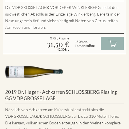
Die VDP.GROSSE LAGE® VORDERER WINKLERBERG bildet den
südwestlichen Abschluss der Einzellage Winklerberg. Bereits in der
Nase ungemein tief und vielschichtig mit Noten von Citrus, reifen
Aprikosen und floralen...
0.75 L Flasche
31,50
€
13.0 % Vol
Enthält
Sulfite
42.00€/L
2019 Dr. Heger - Achkarren SCHLOSSBERG Riesling
GG VDP.GROSSE LAGE
Nördlich von Achkarren am Kaiserstuhl erstreckt sich die
VDP.GROSSE LAGE® SCHLOSSBERG auf bis zu 310 Meter Höhe.
Die kargen, vulkanischen Böden erzeugen in den Weinen komplexe