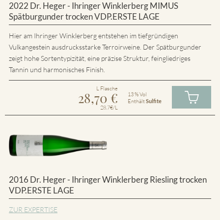
2022 Dr. Heger - Ihringer Winklerberg MIMUS
Spätburgunder trocken VDP.ERSTE LAGE
Hier am Ihringer Winklerberg entstehen im tiefgründigen
Vulkangestein ausdrucksstarke Terroirweine. Der Spätburgunder
zeigt hohe Sortentypizität, eine präzise Struktur, feingliedriges
Tannin und harmonisches Finish.
L Flasche
28,70
€
13 % Vol
Enthält
Sulfite
28.7€/L
2016 Dr. Heger - Ihringer Winklerberg Riesling trocken
VDP.ERSTE LAGE
ZUR EXPERTISE