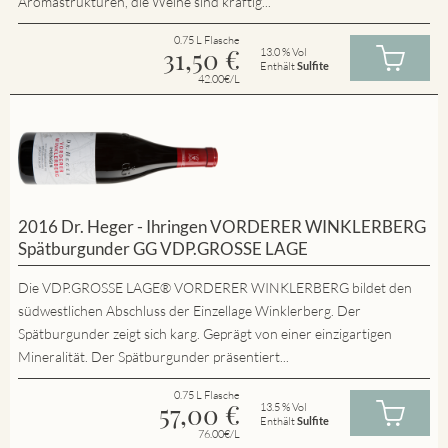
Aromastrukturen, die Weine sind kräftig...
0.75 L Flasche
31,50
€
13.0 % Vol
Enthält
Sulfite
42.00€/L
2016 Dr. Heger - Ihringen VORDERER WINKLERBERG
Spätburgunder GG VDP.GROSSE LAGE
Die VDP.GROSSE LAGE® VORDERER WINKLERBERG bildet den
südwestlichen Abschluss der Einzellage Winklerberg. Der
Spätburgunder zeigt sich karg. Geprägt von einer einzigartigen
Mineralität. Der Spätburgunder präsentiert...
0.75 L Flasche
57,00
€
13.5 % Vol
Enthält
Sulfite
76.00€/L