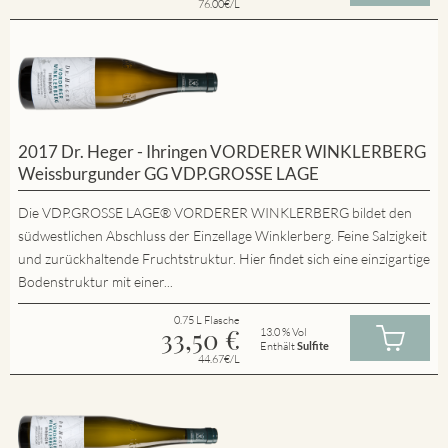
76.00€/L
2017 Dr. Heger - Ihringen VORDERER WINKLERBERG
Weissburgunder GG VDP.GROSSE LAGE
Die VDP.GROSSE LAGE® VORDERER WINKLERBERG bildet den
südwestlichen Abschluss der Einzellage Winklerberg. Feine Salzigkeit
und zurückhaltende Fruchtstruktur. Hier findet sich eine einzigartige
Bodenstruktur mit einer...
0.75 L Flasche
33,50
€
13.0 % Vol
Enthält
Sulfite
44.67€/L