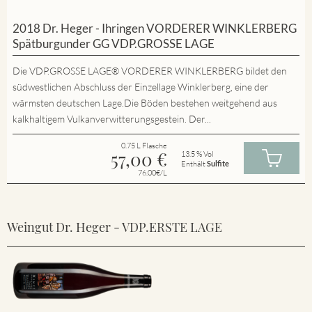
2018 Dr. Heger - Ihringen VORDERER WINKLERBERG
Spätburgunder GG VDP.GROSSE LAGE
Die VDP.GROSSE LAGE® VORDERER WINKLERBERG bildet den
südwestlichen Abschluss der Einzellage Winklerberg, eine der
wärmsten deutschen Lage.Die Böden bestehen weitgehend aus
kalkhaltigem Vulkanverwitterungsgestein. Der...
0.75 L Flasche
57,00
€
13.5 % Vol
Enthält
Sulfite
76.00€/L
Weingut Dr. Heger - VDP.ERSTE LAGE