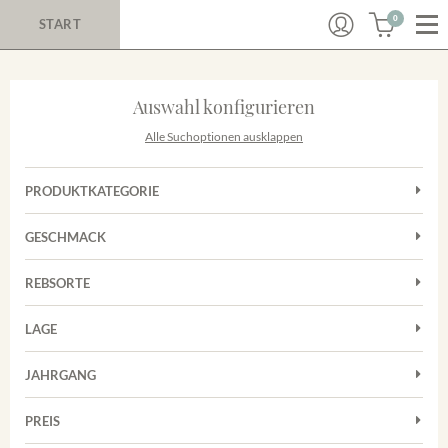
0
START
Auswahl konfigurieren
Alle Suchoptionen ausklappen
PRODUKTKATEGORIE
Cuvées
GESCHMACK
Magnum
Trocken
Rosé
REBSORTE
Chardonnay
Rotwein
LAGE
Cuvée
Weißwein
Achkarrer Schlossberg
Grauburgunder
JAHRGANG
Ihringer Winklerberg
Muskateller
Vorderer Winklerberg
PREIS
2011
-
2025
Suchen
Riesling