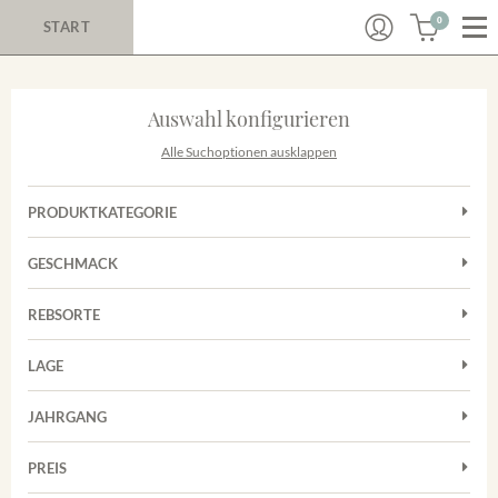
0
START
Auswahl konfigurieren
Alle Suchoptionen ausklappen
PRODUKTKATEGORIE
Cuvées
GESCHMACK
Magnum
Trocken
Rosé
REBSORTE
Chardonnay
Rotwein
LAGE
Cuvée
Weißwein
Achkarrer Schlossberg
Grauburgunder
JAHRGANG
Ihringer Winklerberg
Muskateller
Vorderer Winklerberg
PREIS
2011
-
2025
Suchen
Riesling