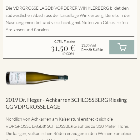
Die VDP.GROSSE LAGE® VORDERER WINKLERBERG bildet den
südwestlichen Abschluss der Einzellage Winklerberg. Bereits in der
Nase ungemein tief und vielschichtig mit Noten von Citrus, reifen
Aprikosen und floralen...
0.75 L Flasche
31,50
€
13.0 % Vol
Enthält
Sulfite
42.00€/L
2019 Dr. Heger - Achkarren SCHLOSSBERG Riesling
GG VDP.GROSSE LAGE
Nördlich von Achkarren am Kaiserstuhl erstreckt sich die
VDP.GROSSE LAGE® SCHLOSSBERG auf bis zu 310 Meter Höhe.
Die kargen, vulkanischen Böden erzeugen in den Weinen komplexe