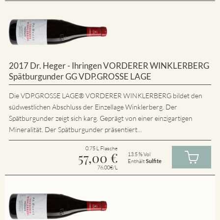
2017 Dr. Heger - Ihringen VORDERER WINKLERBERG
Spätburgunder GG VDP.GROSSE LAGE
Die VDP.GROSSE LAGE® VORDERER WINKLERBERG bildet den
südwestlichen Abschluss der Einzellage Winklerberg. Der
Spätburgunder zeigt sich karg. Geprägt von einer einzigartigen
Mineralität. Der Spätburgunder präsentiert...
0.75 L Flasche
57,00
€
13.5 % Vol
Enthält
Sulfite
76.00€/L