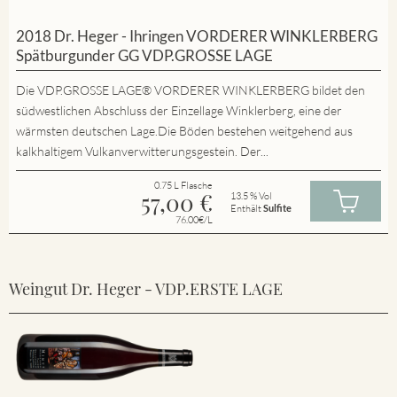
2018 Dr. Heger - Ihringen VORDERER WINKLERBERG
Spätburgunder GG VDP.GROSSE LAGE
Die VDP.GROSSE LAGE® VORDERER WINKLERBERG bildet den
südwestlichen Abschluss der Einzellage Winklerberg, eine der
wärmsten deutschen Lage.Die Böden bestehen weitgehend aus
kalkhaltigem Vulkanverwitterungsgestein. Der...
0.75 L Flasche
57,00
€
13.5 % Vol
Enthält
Sulfite
76.00€/L
Weingut Dr. Heger - VDP.ERSTE LAGE