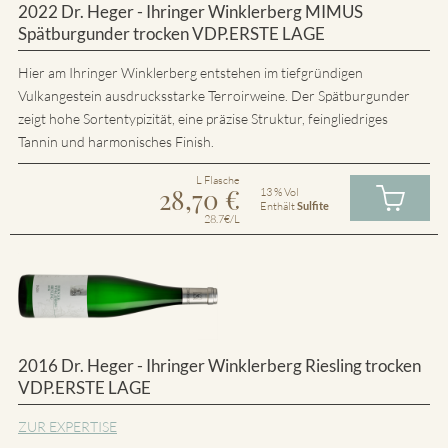
2022 Dr. Heger - Ihringer Winklerberg MIMUS
Spätburgunder trocken VDP.ERSTE LAGE
Hier am Ihringer Winklerberg entstehen im tiefgründigen
Vulkangestein ausdrucksstarke Terroirweine. Der Spätburgunder
zeigt hohe Sortentypizität, eine präzise Struktur, feingliedriges
Tannin und harmonisches Finish.
L Flasche
28,70
€
13 % Vol
Enthält
Sulfite
28.7€/L
2016 Dr. Heger - Ihringer Winklerberg Riesling trocken
VDP.ERSTE LAGE
ZUR EXPERTISE