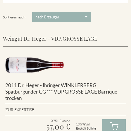
Winklerberg
5 €
-
80 €
Suchen
Winklerberg Hinter Winklen
Sortieren nach:
Weingut Dr. Heger - VDP.GROSSE LAGE
2011 Dr. Heger - Ihringer WINKLERBERG
Spätburgunder GG *** VDP.GROSSE LAGE Barrique
trocken
ZUR EXPERTISE
0.75 L Flasche
57,00
€
13.5 % Vol
Enthält
Sulfite