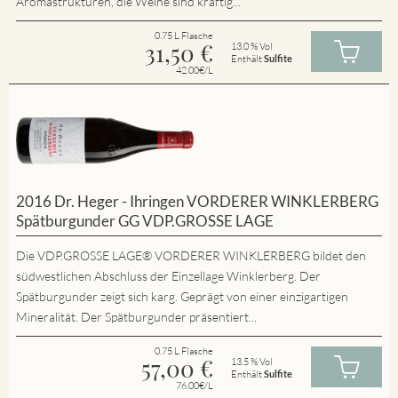
Aromastrukturen, die Weine sind kräftig...
0.75 L Flasche
31,50
€
13.0 % Vol
Enthält
Sulfite
42.00€/L
2016 Dr. Heger - Ihringen VORDERER WINKLERBERG
Spätburgunder GG VDP.GROSSE LAGE
Die VDP.GROSSE LAGE® VORDERER WINKLERBERG bildet den
südwestlichen Abschluss der Einzellage Winklerberg. Der
Spätburgunder zeigt sich karg. Geprägt von einer einzigartigen
Mineralität. Der Spätburgunder präsentiert...
0.75 L Flasche
57,00
€
13.5 % Vol
Enthält
Sulfite
76.00€/L