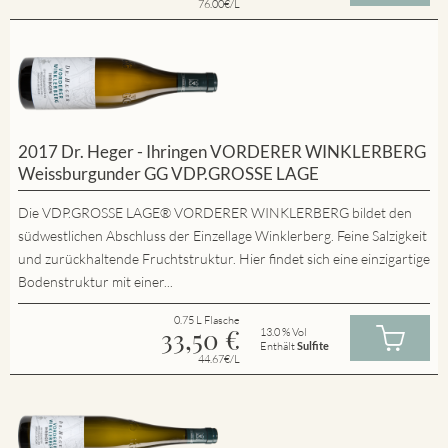
76.00€/L
2017 Dr. Heger - Ihringen VORDERER WINKLERBERG
Weissburgunder GG VDP.GROSSE LAGE
Die VDP.GROSSE LAGE® VORDERER WINKLERBERG bildet den
südwestlichen Abschluss der Einzellage Winklerberg. Feine Salzigkeit
und zurückhaltende Fruchtstruktur. Hier findet sich eine einzigartige
Bodenstruktur mit einer...
0.75 L Flasche
33,50
€
13.0 % Vol
Enthält
Sulfite
44.67€/L