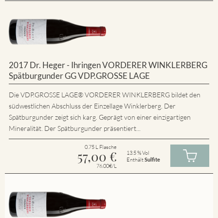
2017 Dr. Heger - Ihringen VORDERER WINKLERBERG
Spätburgunder GG VDP.GROSSE LAGE
Die VDP.GROSSE LAGE® VORDERER WINKLERBERG bildet den
südwestlichen Abschluss der Einzellage Winklerberg. Der
Spätburgunder zeigt sich karg. Geprägt von einer einzigartigen
Mineralität. Der Spätburgunder präsentiert...
0.75 L Flasche
57,00
€
13.5 % Vol
Enthält
Sulfite
76.00€/L