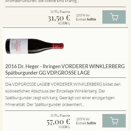
Aromastrukturen, die Weine sind kräftig...
0.75 L Flasche
31,50
€
13.0 % Vol
Enthält
Sulfite
42.00€/L
2016 Dr. Heger - Ihringen VORDERER WINKLERBERG
Spätburgunder GG VDP.GROSSE LAGE
Die VDP.GROSSE LAGE® VORDERER WINKLERBERG bildet den
südwestlichen Abschluss der Einzellage Winklerberg. Der
Spätburgunder zeigt sich karg. Geprägt von einer einzigartigen
Mineralität. Der Spätburgunder präsentiert...
0.75 L Flasche
57,00
€
13.5 % Vol
Enthält
Sulfite
76.00€/L