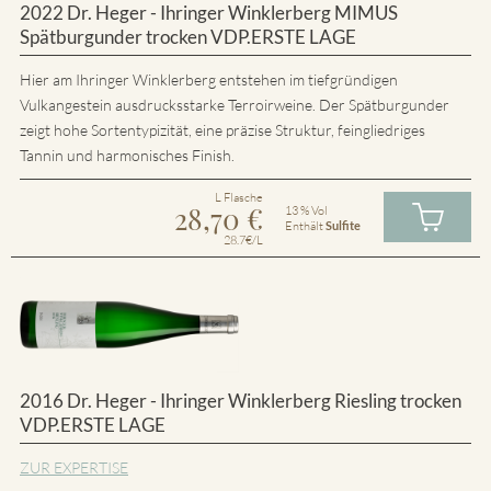
2022 Dr. Heger - Ihringer Winklerberg MIMUS
Spätburgunder trocken VDP.ERSTE LAGE
Hier am Ihringer Winklerberg entstehen im tiefgründigen
Vulkangestein ausdrucksstarke Terroirweine. Der Spätburgunder
zeigt hohe Sortentypizität, eine präzise Struktur, feingliedriges
Tannin und harmonisches Finish.
L Flasche
28,70
€
13 % Vol
Enthält
Sulfite
28.7€/L
2016 Dr. Heger - Ihringer Winklerberg Riesling trocken
VDP.ERSTE LAGE
ZUR EXPERTISE