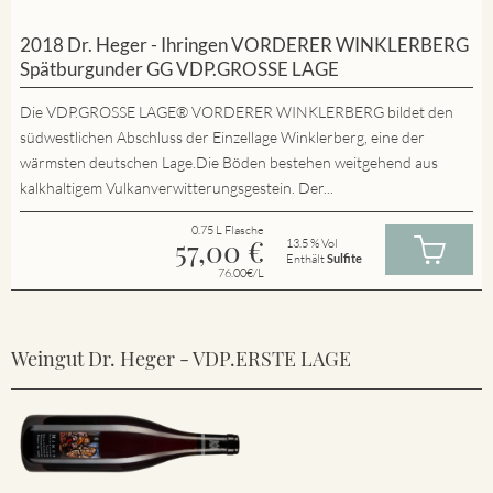
2018 Dr. Heger - Ihringen VORDERER WINKLERBERG
Spätburgunder GG VDP.GROSSE LAGE
Die VDP.GROSSE LAGE® VORDERER WINKLERBERG bildet den
südwestlichen Abschluss der Einzellage Winklerberg, eine der
wärmsten deutschen Lage.Die Böden bestehen weitgehend aus
kalkhaltigem Vulkanverwitterungsgestein. Der...
0.75 L Flasche
57,00
€
13.5 % Vol
Enthält
Sulfite
76.00€/L
Weingut Dr. Heger - VDP.ERSTE LAGE