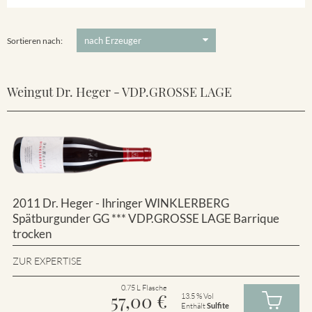
Winklerberg
5 €
-
80 €
Suchen
Winklerberg Hinter Winklen
Sortieren nach:
Weingut Dr. Heger - VDP.GROSSE LAGE
2011 Dr. Heger - Ihringer WINKLERBERG
Spätburgunder GG *** VDP.GROSSE LAGE Barrique
trocken
ZUR EXPERTISE
0.75 L Flasche
57,00
€
13.5 % Vol
Enthält
Sulfite