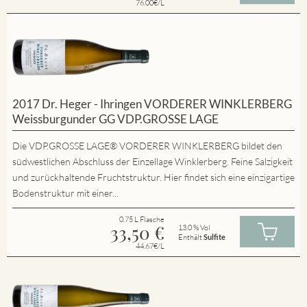
76.00€/L
2017 Dr. Heger - Ihringen VORDERER WINKLERBERG
Weissburgunder GG VDP.GROSSE LAGE
Die VDP.GROSSE LAGE® VORDERER WINKLERBERG bildet den
südwestlichen Abschluss der Einzellage Winklerberg. Feine Salzigkeit
und zurückhaltende Fruchtstruktur. Hier findet sich eine einzigartige
Bodenstruktur mit einer...
0.75 L Flasche
33,50
€
13.0 % Vol
Enthält
Sulfite
44.67€/L