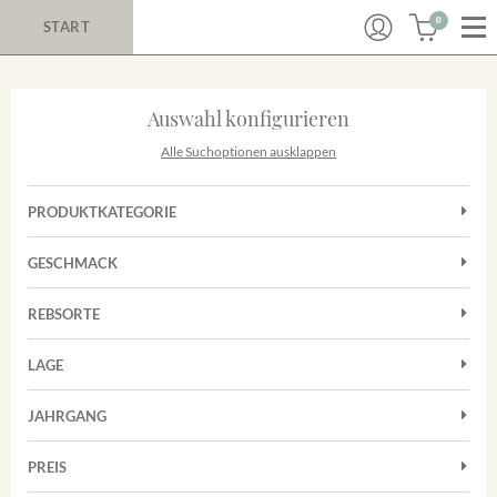
0
START
Auswahl konfigurieren
Alle Suchoptionen ausklappen
PRODUKTKATEGORIE
Cuvées
GESCHMACK
Magnum
Trocken
Rosé
REBSORTE
Chardonnay
Rotwein
LAGE
Cuvée
Weißwein
Achkarrer Schlossberg
Grauburgunder
JAHRGANG
Ihringer Winklerberg
Muskateller
Vorderer Winklerberg
PREIS
2011
-
2025
Suchen
Riesling