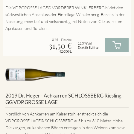
Die VDP.GROSSE LAGE® VORDERER WINKLERBERG bildet den
südwestlichen Abschluss der Einzellage Winklerberg. Bereits in der
Nase ungemein tief und vielschichtig mit Noten von Citrus, reifen
Aprikosen und floralen...
0.75 L Flasche
31,50
€
13.0 % Vol
Enthält
Sulfite
42.00€/L
2019 Dr. Heger - Achkarren SCHLOSSBERG Riesling
GG VDP.GROSSE LAGE
Nördlich von Achkarren am Kaiserstuhl erstreckt sich die
VDP.GROSSE LAGE® SCHLOSSBERG auf bis zu 310 Meter Höhe.
Die kargen, vulkanischen Böden erzeugen in den Weinen komplexe