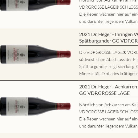
VDP.GROSSE LAGE® SCHLOSSBE
Die Reben wachsen hier auf ei
und darunter liegendem Vulkang
2021 Dr. Heger - Ihring
Spätburgunder GG VDP.G
Die VDP.GROSSE LAGE® VORD
südwestlichen Abschluss der Ei
Spätburgunder zeigt sich karg. 
Mineralität. Trotz des kräftigen
2021 Dr. Heger - Achkarr
GG VDP.GROSSE LAGE
Nördlich von Achkarren am Kaise
VDP.GROSSE LAGE® SCHLOSSBE
Die Reben wachsen hier auf ei
und darunter liegendem Vulkang