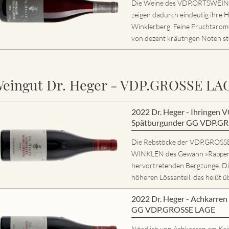
Die Weine des VDP.ORTSWEIN si
zeigen dadurch eindeutig ihre 
Winklerberg. Feine Fruchtarome
von dezent kräutrigen Noten ste
eingut Dr. Heger - VDP.GROSSE LA
2022 Dr. Heger - Ihring
Spätburgunder GG VDP.G
Die Rebstöcke der VDP.GRO
WINKLEN des Gewann »Rappene
hervortretenden Bergzunge. Di
höheren Lössanteil, das heißt ü
2022 Dr. Heger - Achkarr
GG VDP.GROSSE LAGE
Nördlich von Achkarren am Kaise