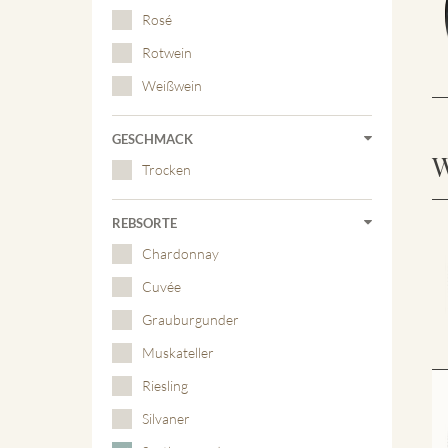
Rosé
Rotwein
Weißwein
GESCHMACK
W
Trocken
REBSORTE
Chardonnay
Cuvée
Grauburgunder
Muskateller
Riesling
Silvaner