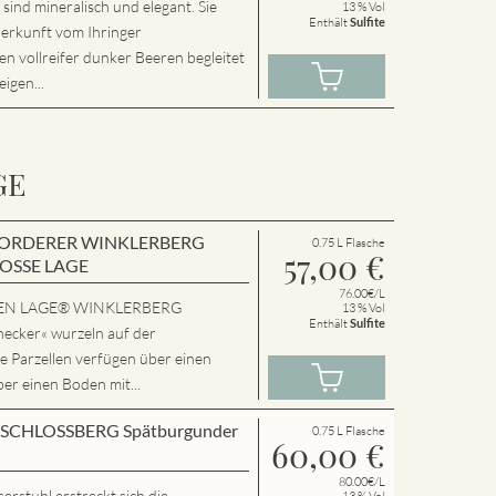
nd mineralisch und elegant. Sie
13 % Vol
Enthält
Sulfite
Herkunft vom Ihringer
n vollreifer dunker Beeren begleitet
igen...
GE
en VORDERER WINKLERBERG
0.75 L Flasche
57,00
€
ROSSE LAGE
76.00€/L
SSEN LAGE® WINKLERBERG
13 % Vol
Enthält
Sulfite
cker« wurzeln auf der
e Parzellen verfügen über einen
ber einen Boden mit...
en SCHLOSSBERG Spätburgunder
0.75 L Flasche
60,00
€
80.00€/L
rstuhl erstreckt sich die
13 % Vol