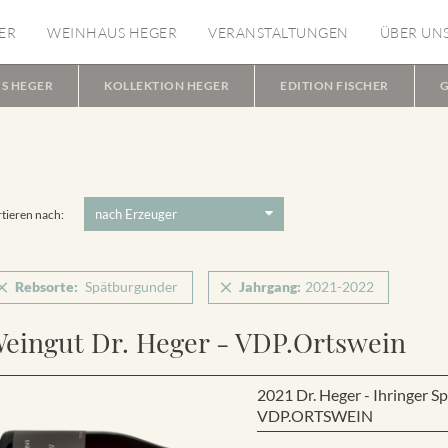
ER
WEINHAUS HEGER
VERANSTALTUNGEN
ÜBER UN
S HEGER
KOLLEKTION HEGER
EDITION FISCHER
G
tieren nach:
Rebsorte:
Spätburgunder
Jahrgang:
2021-2022
eingut Dr. Heger - VDP.Ortswein
2021 Dr. Heger - Ihringer 
VDP.ORTSWEIN