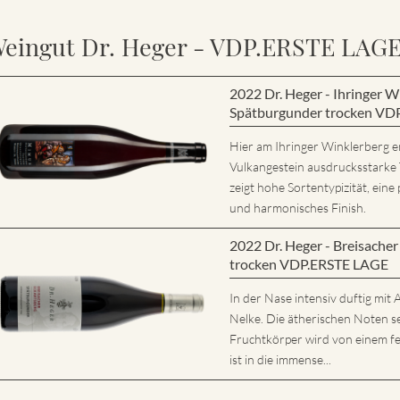
eingut Dr. Heger - VDP.ERSTE LAG
2022 Dr. Heger - Ihringer
Spätburgunder trocken VD
Hier am Ihringer Winklerberg e
Vulkangestein ausdrucksstarke
zeigt hohe Sortentypizität, eine 
und harmonisches Finish.
2022 Dr. Heger - Breisache
trocken VDP.ERSTE LAGE
In der Nase intensiv duftig mi
Nelke. Die ätherischen Noten s
Fruchtkörper wird von einem fe
ist in die immense...