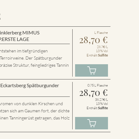
E
 Winklerberg MIMUS
L Flasche
28,70
€
P.ERSTE LAGE
28.7€/L
ntstehen im tiefgründigen
13 % Vol
Enthält
Sulfite
 Terroirweine. Der Spätburgunder
präzise Struktur, feingliedriges Tannin
r Eckartsberg Spätburgunder
0.75 L Flasche
28,70
€
38.27€/L
t Aromen von dunklen Kirschen und
13 % Vol
Enthält
Sulfite
etzen sich am Gaumen fort, der dichte
inen Tanningerüst getragen, das Holz