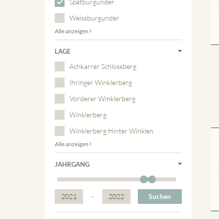
Spätburgunder
Weissburgunder
Alle anzeigen
LAGE
Achkarrer Schlossberg
Ihringer Winklerberg
Vorderer Winklerberg
Winklerberg
Winklerberg Hinter Winklen
Alle anzeigen
JAHRGANG
2021
-
2022
Suchen