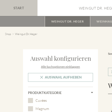
START
WEINGUT DR. HEG
WEINGUT DR. HEGER
WEINHAU
Shop
Weingut Dr. Heger
Sor
Auswahl konfigurieren
Alle Suchoptionen einklappen
AUSWAHL AUFHEBEN
W
PRODUKTKATEGORIE
Cuvées
Magnum