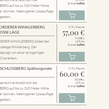
Enthält
Sulfite
RG auf bis zu 310 Meter Höhe.
ner dünnen, heterogenen Lössauflage
estein...
en VORDERER WINKLERBERG
0.75 L Flasche
57,00
€
ROSSE LAGE
76.00€/L
ERER WINKLERBERG bildet den
13 % Vol
Enthält
Sulfite
nzellage Winklerberg. Der
Geprägt von einer einzigartigen
 Charakters...
en SCHLOSSBERG Spätburgunder
0.75 L Flasche
60,00
€
80.00€/L
rstuhl erstreckt sich die
13 % Vol
Enthält
Sulfite
RG auf bis zu 310 Meter Höhe.
ner dünnen, heterogenen Lössauflage
estein...