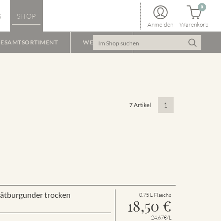
0
S
SHOP
Anmelden
Warenkorb
ESAMTSORTIMENT
WEINPAKET
7 Artikel
1
Spätburgunder trocken
0.75 L Flasche
18,50
€
24.67€/L