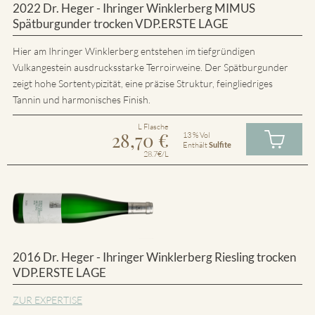
2022 Dr. Heger - Ihringer Winklerberg MIMUS
Spätburgunder trocken VDP.ERSTE LAGE
Hier am Ihringer Winklerberg entstehen im tiefgründigen
Vulkangestein ausdrucksstarke Terroirweine. Der Spätburgunder
zeigt hohe Sortentypizität, eine präzise Struktur, feingliedriges
Tannin und harmonisches Finish.
L Flasche
28,70
€
13 % Vol
Enthält
Sulfite
28.7€/L
2016 Dr. Heger - Ihringer Winklerberg Riesling trocken
VDP.ERSTE LAGE
ZUR EXPERTISE