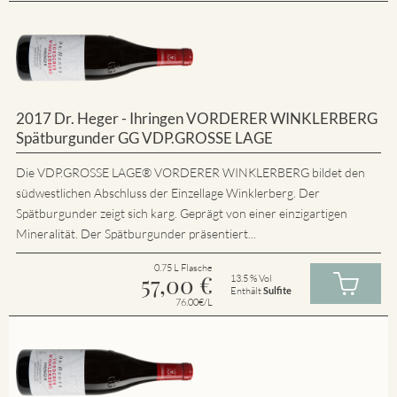
2017 Dr. Heger - Ihringen VORDERER WINKLERBERG
Spätburgunder GG VDP.GROSSE LAGE
Die VDP.GROSSE LAGE® VORDERER WINKLERBERG bildet den
südwestlichen Abschluss der Einzellage Winklerberg. Der
Spätburgunder zeigt sich karg. Geprägt von einer einzigartigen
Mineralität. Der Spätburgunder präsentiert...
0.75 L Flasche
57,00
€
13.5 % Vol
Enthält
Sulfite
76.00€/L