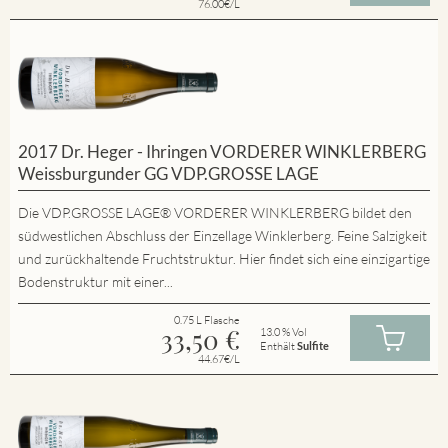
76.00€/L
2017 Dr. Heger - Ihringen VORDERER WINKLERBERG
Weissburgunder GG VDP.GROSSE LAGE
Die VDP.GROSSE LAGE® VORDERER WINKLERBERG bildet den
südwestlichen Abschluss der Einzellage Winklerberg. Feine Salzigkeit
und zurückhaltende Fruchtstruktur. Hier findet sich eine einzigartige
Bodenstruktur mit einer...
0.75 L Flasche
33,50
€
13.0 % Vol
Enthält
Sulfite
44.67€/L