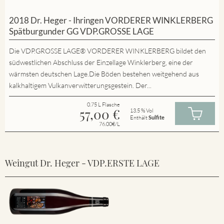
2018 Dr. Heger - Ihringen VORDERER WINKLERBERG
Spätburgunder GG VDP.GROSSE LAGE
Die VDP.GROSSE LAGE® VORDERER WINKLERBERG bildet den
südwestlichen Abschluss der Einzellage Winklerberg, eine der
wärmsten deutschen Lage.Die Böden bestehen weitgehend aus
kalkhaltigem Vulkanverwitterungsgestein. Der...
0.75 L Flasche
57,00
€
13.5 % Vol
Enthält
Sulfite
76.00€/L
Weingut Dr. Heger - VDP.ERSTE LAGE