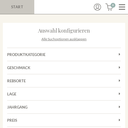
0
START
Auswahl konfigurieren
Alle Suchoptionen ausklappen
PRODUKTKATEGORIE
Cuvées
GESCHMACK
Magnum
Trocken
Rosé
REBSORTE
Chardonnay
Rotwein
LAGE
Cuvée
Weißwein
Achkarrer Schlossberg
Grauburgunder
JAHRGANG
Ihringer Winklerberg
Muskateller
Vorderer Winklerberg
PREIS
2011
-
2025
Suchen
Riesling