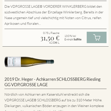
Die VDP.GROSSE LAGE® VORDERER WINKLERBERG bildet den
südwestlichen Abschluss der Einzellage Winklerberg. Bereits in der
Nase ungemein tief und vielschichtig mit Noten von Citrus, reifen
Aprikosen und floralen...
0.75 L Flasche
31,50
€
13.0 % Vol
Enthält
Sulfite
42.00€/L
2019 Dr. Heger - Achkarren SCHLOSSBERG Riesling
GG VDP.GROSSE LAGE
Nördlich von Achkarren am Kaiserstuhl erstreckt sich die
VDP.GROSSE LAGE® SCHLOSSBERG auf bis zu 310 Meter Höhe.
Die kargen, vulkanischen Böden erzeugen in den Weinen komplexe