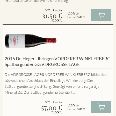
Aromastrukturen, die Weine sind kräftig...
0.75 L Flasche
31,50
€
13.0 % Vol
Enthält
Sulfite
42.00€/L
2016 Dr. Heger - Ihringen VORDERER WINKLERBERG
Spätburgunder GG VDP.GROSSE LAGE
Die VDP.GROSSE LAGE® VORDERER WINKLERBERG bildet den
südwestlichen Abschluss der Einzellage Winklerberg. Der
Spätburgunder zeigt sich karg. Geprägt von einer einzigartigen
Mineralität. Der Spätburgunder präsentiert...
0.75 L Flasche
57,00
€
13.5 % Vol
Enthält
Sulfite
76.00€/L