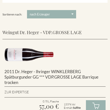
Winklerberg
5 €
-
80 €
Suchen
Winklerberg Hinter Winklen
Sortieren nach:
Weingut Dr. Heger - VDP.GROSSE LAGE
2011 Dr. Heger - Ihringer WINKLERBERG
Spätburgunder GG *** VDP.GROSSE LAGE Barrique
trocken
ZUR EXPERTISE
0.75 L Flasche
57,00
€
13.5 % Vol
Enthält
Sulfite