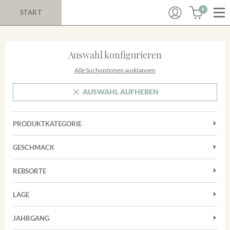
0
START
Auswahl konfigurieren
Alle Suchoptionen ausklappen
AUSWAHL AUFHEBEN
PRODUKTKATEGORIE
Cuvées
GESCHMACK
Magnum
Trocken
Rosé
REBSORTE
Chardonnay
Rotwein
LAGE
Cuvée
Weißwein
Achkarrer Schlossberg
Grauburgunder
JAHRGANG
Ihringer Winklerberg