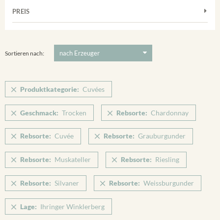
Muskateller
Vorderer Winklerberg
PREIS
2011
-
2025
Suchen
Riesling
Winklerberg
Silvaner
5 €
-
80 €
Suchen
Winklerberg Hinter Winklen
Spätburgunder
Sortieren nach:
Winklerberg Winklen
Weissburgunder
Breisacher Eckartsberg
Produktkategorie:
Cuvées
Ihringen
Geschmack:
Trocken
Rebsorte:
Chardonnay
Rebsorte:
Cuvée
Rebsorte:
Grauburgunder
Rebsorte:
Muskateller
Rebsorte:
Riesling
Rebsorte:
Silvaner
Rebsorte:
Weissburgunder
Lage:
Ihringer Winklerberg