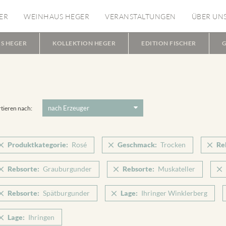
ER
WEINHAUS HEGER
VERANSTALTUNGEN
ÜBER UN
S HEGER
KOLLEKTION HEGER
EDITION FISCHER
G
tieren nach:
Produktkategorie:
Rosé
Geschmack:
Trocken
Re
Rebsorte:
Grauburgunder
Rebsorte:
Muskateller
Rebsorte:
Spätburgunder
Lage:
Ihringer Winklerberg
Lage:
Ihringen