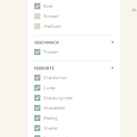
Rosé
In
Rotwein
Weißwein
GESCHMACK
Trocken
REBSORTE
Chardonnay
Cuvée
Grauburgunder
Muskateller
Riesling
Silvaner