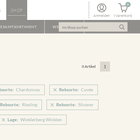
0
S
SHOP
Anmelden
Warenkorb
ESAMTSORTIMENT
WEINPAKET
0 Artikel
1
bsorte:
Chardonnay
Rebsorte:
Cuvée
Rebsorte:
Riesling
Rebsorte:
Silvaner
Lage:
Winklerberg Winklen