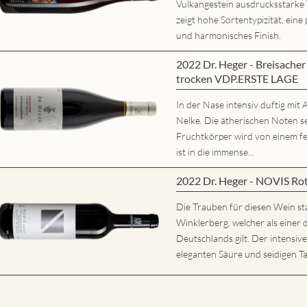
Vulkangestein ausdrucksstarke
zeigt hohe Sortentypizität, eine 
und harmonisches Finish.
2022 Dr. Heger - Breisache
trocken VDP.ERSTE LAGE
In der Nase intensiv duftig mi
Nelke. Die ätherischen Noten s
Fruchtkörper wird von einem fe
ist in die immense...
2022 Dr. Heger - NOVIS Ro
Die Trauben für diesen Wein s
Winklerberg, welcher als eine
Deutschlands gilt. Der intensiv
eleganten Säure und seidigen Ta