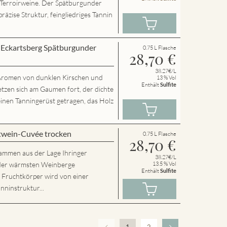
 Terroirweine. Der Spätburgunder
präzise Struktur, feingliedriges Tannin
r Eckartsberg Spätburgunder
0.75 L Flasche
28,70
€
38.27€/L
t Aromen von dunklen Kirschen und
13 % Vol
Enthält
Sulfite
etzen sich am Gaumen fort, der dichte
inen Tanningerüst getragen, das Holz
twein-Cuvée trocken
0.75 L Flasche
28,70
€
tammen aus der Lage Ihringer
38.27€/L
r der wärmsten Weinberge
13.5 % Vol
Enthält
Sulfite
e Fruchtkörper wird von einer
nninstruktur...
1
2