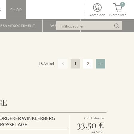
0
S
SHOP
Anmelden
Warenkorb
ESAMTSORTIMENT
WEINPAKET
18 Artikel
1
2
GE
en VORDERER WINKLERBERG
0.75 L Flasche
33,50
€
GROSSE LAGE
44.67€/L