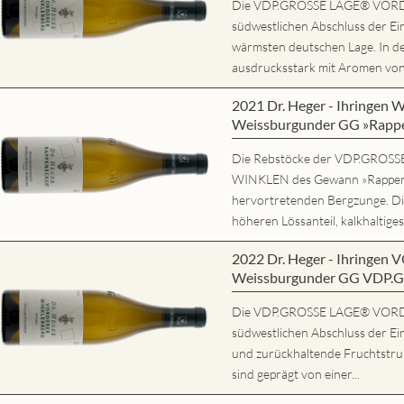
Die VDP.GROSSE LAGE® VORD
südwestlichen Abschluss der Ein
wärmsten deutschen Lage. In d
ausdrucksstark mit Aromen von r
2021 Dr. Heger - Ihring
Weissburgunder GG »Rapp
Die Rebstöcke der VDP.GRO
WINKLEN des Gewann »Rappene
hervortretenden Bergzunge. Di
höheren Lössanteil, kalkhaltiges
2022 Dr. Heger - Ihring
Weissburgunder GG VDP.
Die VDP.GROSSE LAGE® VORD
südwestlichen Abschluss der Ein
und zurückhaltende Fruchtstruk
sind geprägt von einer...