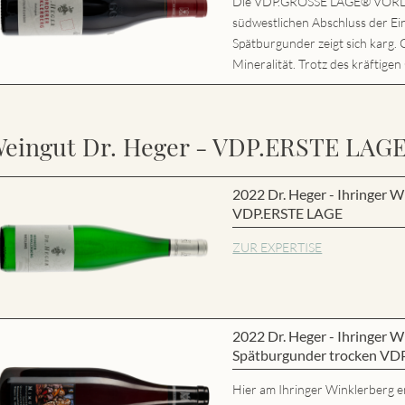
Die VDP.GROSSE LAGE® VORD
südwestlichen Abschluss der Ei
Spätburgunder zeigt sich karg. 
Mineralität. Trotz des kräftigen
eingut Dr. Heger - VDP.ERSTE LAG
2022 Dr. Heger - Ihringer W
VDP.ERSTE LAGE
ZUR EXPERTISE
2022 Dr. Heger - Ihringer
Spätburgunder trocken VD
Hier am Ihringer Winklerberg e