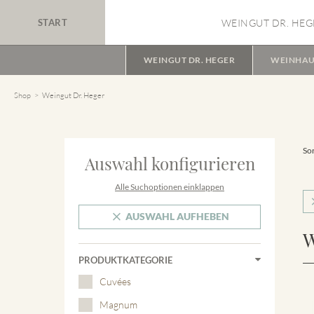
START
WEINGUT DR. HEG
WEINGUT DR. HEGER
WEINHAU
Shop
Weingut Dr. Heger
Sor
Auswahl konfigurieren
Alle Suchoptionen einklappen
AUSWAHL AUFHEBEN
W
PRODUKTKATEGORIE
Cuvées
Magnum