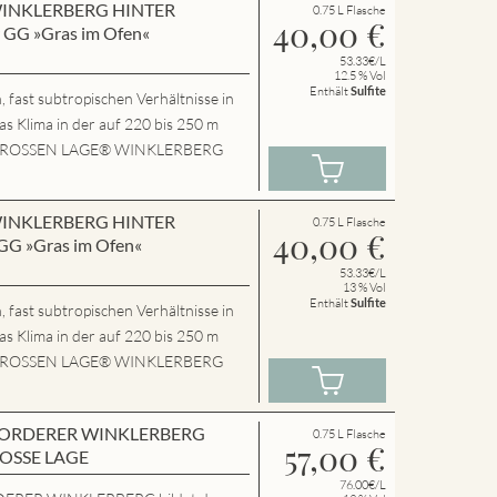
n WINKLERBERG HINTER
0.75 L Flasche
40,00
€
GG »Gras im Ofen«
53.33€/L
12.5 % Vol
Enthält
Sulfite
 fast subtropischen Verhältnisse in
das Klima in der auf 220 bis 250 m
P.GROSSEN LAGE® WINKLERBERG
n WINKLERBERG HINTER
0.75 L Flasche
40,00
€
G »Gras im Ofen«
53.33€/L
13 % Vol
Enthält
Sulfite
 fast subtropischen Verhältnisse in
das Klima in der auf 220 bis 250 m
P.GROSSEN LAGE® WINKLERBERG
en VORDERER WINKLERBERG
0.75 L Flasche
57,00
€
ROSSE LAGE
76.00€/L