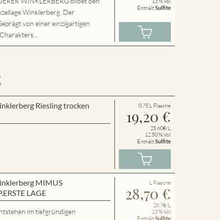
ERER WINKLERBERG bildet den
13 % Vol
Enthält
Sulfite
nzellage Winklerberg. Der
Geprägt von einer einzigartigen
 Charakters...
E
inklerberg Riesling trocken
0.75 L Flasche
19,20
€
25.60€/L
12.50 % Vol
Enthält
Sulfite
 Winklerberg MIMUS
L Flasche
28,70
€
P.ERSTE LAGE
28.7€/L
ntstehen im tiefgründigen
13 % Vol
Enthält
Sulfite