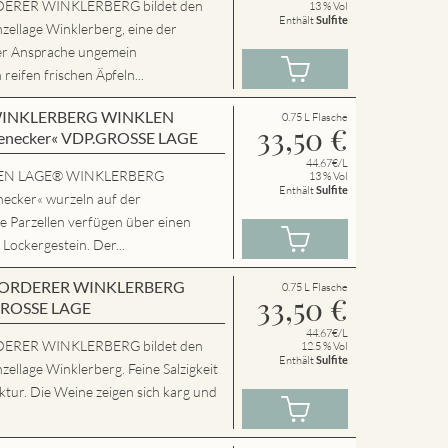
ERER WINKLERBERG bildet den
13 % Vol
Enthält
Sulfite
zellage Winklerberg, eine der
er Ansprache ungemein
eifen frischen Äpfeln...
en WINKLERBERG WINKLEN
0.75 L Flasche
33,50
€
enecker« VDP.GROSSE LAGE
44.67€/L
SSEN LAGE® WINKLERBERG
13 % Vol
Enthält
Sulfite
cker« wurzeln auf der
e Parzellen verfügen über einen
 Lockergestein. Der...
en VORDERER WINKLERBERG
0.75 L Flasche
33,50
€
GROSSE LAGE
44.67€/L
ERER WINKLERBERG bildet den
12.5 % Vol
Enthält
Sulfite
zellage Winklerberg. Feine Salzigkeit
tur. Die Weine zeigen sich karg und