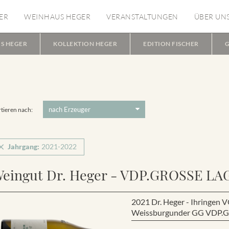
ER
WEINHAUS HEGER
VERANSTALTUNGEN
ÜBER UN
S HEGER
KOLLEKTION HEGER
EDITION FISCHER
G
tieren nach:
Jahrgang:
2021-2022
eingut Dr. Heger - VDP.GROSSE LA
2021 Dr. Heger - Ihring
Weissburgunder GG VDP.