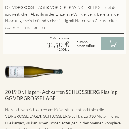
Die VDP.GROSSE LAGE® VORDERER WINKLERBERG bildet den
südwestlichen Abschluss der Einzellage Winklerberg. Bereits in der
Nase ungemein tief und vielschichtig mit Noten von Citrus, reifen
Aprikosen und floralen...
0.75 L Flasche
31,50
€
13.0 % Vol
Enthält
Sulfite
42.00€/L
2019 Dr. Heger - Achkarren SCHLOSSBERG Riesling
GG VDP.GROSSE LAGE
Nördlich von Achkarren am Kaiserstuhl erstreckt sich die
VDP.GROSSE LAGE® SCHLOSSBERG auf bis zu 310 Meter Höhe.
Die kargen, vulkanischen Böden erzeugen in den Weinen komplexe