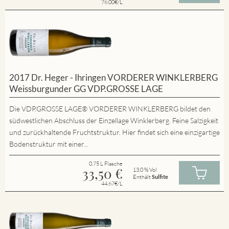
76.00€/L
2017 Dr. Heger - Ihringen VORDERER WINKLERBERG
Weissburgunder GG VDP.GROSSE LAGE
Die VDP.GROSSE LAGE® VORDERER WINKLERBERG bildet den
südwestlichen Abschluss der Einzellage Winklerberg. Feine Salzigkeit
und zurückhaltende Fruchtstruktur. Hier findet sich eine einzigartige
Bodenstruktur mit einer...
0.75 L Flasche
33,50
€
13.0 % Vol
Enthält
Sulfite
44.67€/L