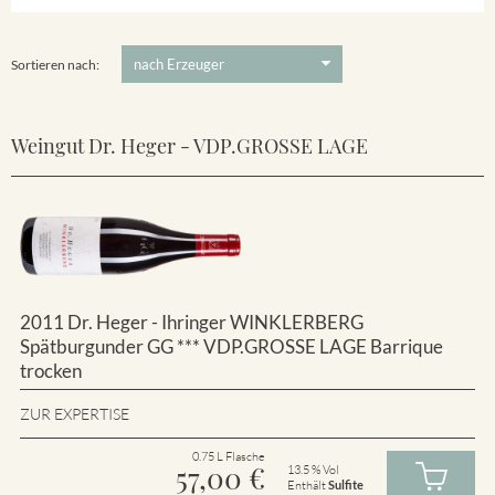
Winklerberg
5 €
-
80 €
Suchen
Winklerberg Hinter Winklen
Sortieren nach:
Weingut Dr. Heger - VDP.GROSSE LAGE
2011 Dr. Heger - Ihringer WINKLERBERG
Spätburgunder GG *** VDP.GROSSE LAGE Barrique
trocken
ZUR EXPERTISE
0.75 L Flasche
57,00
€
13.5 % Vol
Enthält
Sulfite