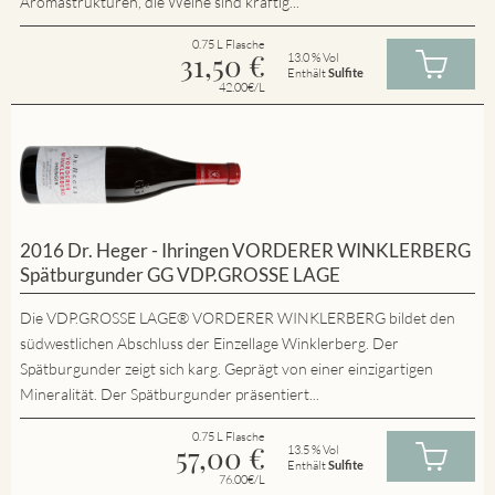
Aromastrukturen, die Weine sind kräftig...
0.75 L Flasche
31,50
€
13.0 % Vol
Enthält
Sulfite
42.00€/L
2016 Dr. Heger - Ihringen VORDERER WINKLERBERG
Spätburgunder GG VDP.GROSSE LAGE
Die VDP.GROSSE LAGE® VORDERER WINKLERBERG bildet den
südwestlichen Abschluss der Einzellage Winklerberg. Der
Spätburgunder zeigt sich karg. Geprägt von einer einzigartigen
Mineralität. Der Spätburgunder präsentiert...
0.75 L Flasche
57,00
€
13.5 % Vol
Enthält
Sulfite
76.00€/L