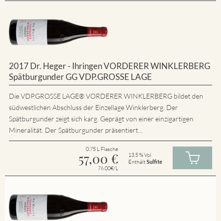
2017 Dr. Heger - Ihringen VORDERER WINKLERBERG
Spätburgunder GG VDP.GROSSE LAGE
Die VDP.GROSSE LAGE® VORDERER WINKLERBERG bildet den
südwestlichen Abschluss der Einzellage Winklerberg. Der
Spätburgunder zeigt sich karg. Geprägt von einer einzigartigen
Mineralität. Der Spätburgunder präsentiert...
0.75 L Flasche
57,00
€
13.5 % Vol
Enthält
Sulfite
76.00€/L