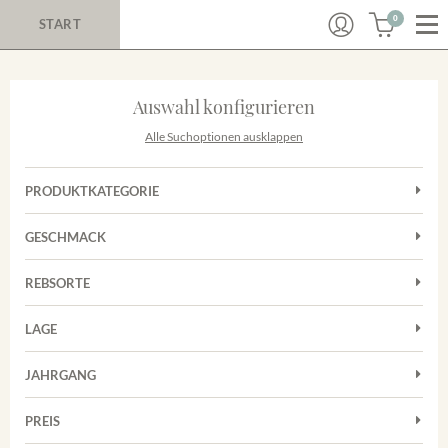
0
START
Auswahl konfigurieren
Alle Suchoptionen ausklappen
PRODUKTKATEGORIE
Cuvées
GESCHMACK
Magnum
Trocken
Rosé
REBSORTE
Chardonnay
Rotwein
LAGE
Cuvée
Weißwein
Achkarrer Schlossberg
Grauburgunder
JAHRGANG
Ihringer Winklerberg
Muskateller
Vorderer Winklerberg
PREIS
2011
-
2025
Suchen
Riesling