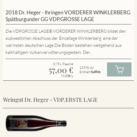
2018 Dr. Heger - Ihringen VORDERER WINKLERBERG
Spätburgunder GG VDP.GROSSE LAGE
Die VDP.GROSSE LAGE® VORDERER WINKLERBERG bildet den
südwestlichen Abschluss der Einzellage Winklerberg, eine der
wärmsten deutschen Lage.Die Böden bestehen weitgehend aus
kalkhaltigem Vulkanverwitterungsgestein. Der...
0.75 L Flasche
57,00
€
13.5 % Vol
Enthält
Sulfite
76.00€/L
Weingut Dr. Heger - VDP.ERSTE LAGE