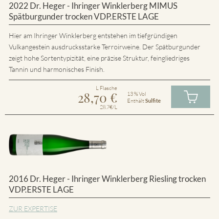
2022 Dr. Heger - Ihringer Winklerberg MIMUS
Spätburgunder trocken VDP.ERSTE LAGE
Hier am Ihringer Winklerberg entstehen im tiefgründigen
Vulkangestein ausdrucksstarke Terroirweine. Der Spätburgunder
zeigt hohe Sortentypizität, eine präzise Struktur, feingliedriges
Tannin und harmonisches Finish.
L Flasche
28,70
€
13 % Vol
Enthält
Sulfite
28.7€/L
2016 Dr. Heger - Ihringer Winklerberg Riesling trocken
VDP.ERSTE LAGE
ZUR EXPERTISE