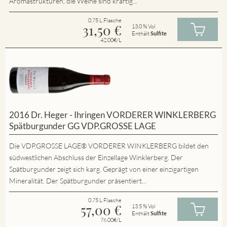
Aromastrukturen, die Weine sind kräftig...
0.75 L Flasche
31,50
€
13.0 % Vol
Enthält
Sulfite
42.00€/L
2016 Dr. Heger - Ihringen VORDERER WINKLERBERG
Spätburgunder GG VDP.GROSSE LAGE
Die VDP.GROSSE LAGE® VORDERER WINKLERBERG bildet den
südwestlichen Abschluss der Einzellage Winklerberg. Der
Spätburgunder zeigt sich karg. Geprägt von einer einzigartigen
Mineralität. Der Spätburgunder präsentiert...
0.75 L Flasche
57,00
€
13.5 % Vol
Enthält
Sulfite
76.00€/L