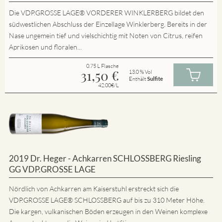
Die VDP.GROSSE LAGE® VORDERER WINKLERBERG bildet den
südwestlichen Abschluss der Einzellage Winklerberg. Bereits in der
Nase ungemein tief und vielschichtig mit Noten von Citrus, reifen
Aprikosen und floralen...
0.75 L Flasche
31,50
€
13.0 % Vol
Enthält
Sulfite
42.00€/L
2019 Dr. Heger - Achkarren SCHLOSSBERG Riesling
GG VDP.GROSSE LAGE
Nördlich von Achkarren am Kaiserstuhl erstreckt sich die
VDP.GROSSE LAGE® SCHLOSSBERG auf bis zu 310 Meter Höhe.
Die kargen, vulkanischen Böden erzeugen in den Weinen komplexe