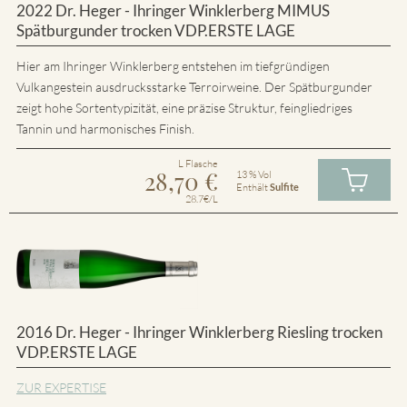
2022 Dr. Heger - Ihringer Winklerberg MIMUS
Spätburgunder trocken VDP.ERSTE LAGE
Hier am Ihringer Winklerberg entstehen im tiefgründigen
Vulkangestein ausdrucksstarke Terroirweine. Der Spätburgunder
zeigt hohe Sortentypizität, eine präzise Struktur, feingliedriges
Tannin und harmonisches Finish.
L Flasche
28,70
€
13 % Vol
Enthält
Sulfite
28.7€/L
2016 Dr. Heger - Ihringer Winklerberg Riesling trocken
VDP.ERSTE LAGE
ZUR EXPERTISE