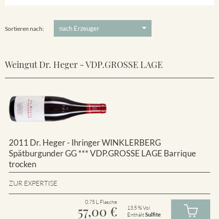
Winklerberg
5 €
-
80 €
Suchen
Winklerberg Hinter Winklen
Sortieren nach:
Weingut Dr. Heger - VDP.GROSSE LAGE
2011 Dr. Heger - Ihringer WINKLERBERG
Spätburgunder GG *** VDP.GROSSE LAGE Barrique
trocken
ZUR EXPERTISE
0.75 L Flasche
57,00
€
13.5 % Vol
Enthält
Sulfite