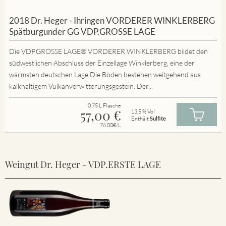
2018 Dr. Heger - Ihringen VORDERER WINKLERBERG
Spätburgunder GG VDP.GROSSE LAGE
Die VDP.GROSSE LAGE® VORDERER WINKLERBERG bildet den
südwestlichen Abschluss der Einzellage Winklerberg, eine der
wärmsten deutschen Lage.Die Böden bestehen weitgehend aus
kalkhaltigem Vulkanverwitterungsgestein. Der...
0.75 L Flasche
57,00
€
13.5 % Vol
Enthält
Sulfite
76.00€/L
Weingut Dr. Heger - VDP.ERSTE LAGE