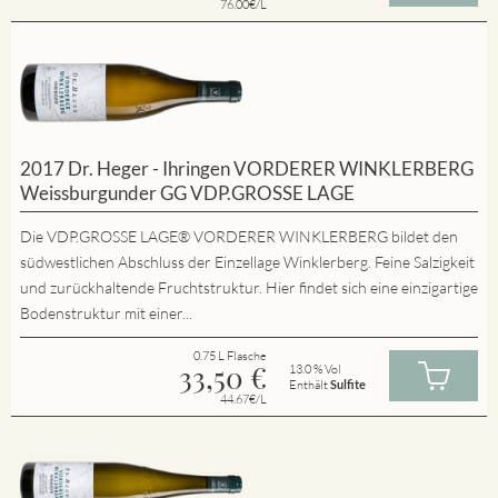
76.00€/L
2017 Dr. Heger - Ihringen VORDERER WINKLERBERG
Weissburgunder GG VDP.GROSSE LAGE
Die VDP.GROSSE LAGE® VORDERER WINKLERBERG bildet den
südwestlichen Abschluss der Einzellage Winklerberg. Feine Salzigkeit
und zurückhaltende Fruchtstruktur. Hier findet sich eine einzigartige
Bodenstruktur mit einer...
0.75 L Flasche
33,50
€
13.0 % Vol
Enthält
Sulfite
44.67€/L