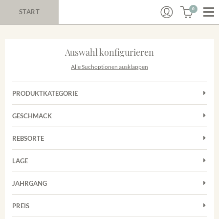
0
START
Auswahl konfigurieren
Alle Suchoptionen ausklappen
PRODUKTKATEGORIE
Cuvées
GESCHMACK
Magnum
Trocken
Rosé
REBSORTE
Chardonnay
Rotwein
LAGE
Cuvée
Weißwein
Achkarrer Schlossberg
Grauburgunder
JAHRGANG
Ihringer Winklerberg
Muskateller
Vorderer Winklerberg
PREIS
2011
-
2025
Suchen
Riesling