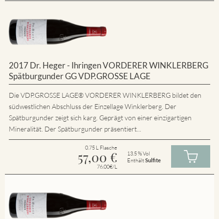
2017 Dr. Heger - Ihringen VORDERER WINKLERBERG
Spätburgunder GG VDP.GROSSE LAGE
Die VDP.GROSSE LAGE® VORDERER WINKLERBERG bildet den
südwestlichen Abschluss der Einzellage Winklerberg. Der
Spätburgunder zeigt sich karg. Geprägt von einer einzigartigen
Mineralität. Der Spätburgunder präsentiert...
0.75 L Flasche
57,00
€
13.5 % Vol
Enthält
Sulfite
76.00€/L