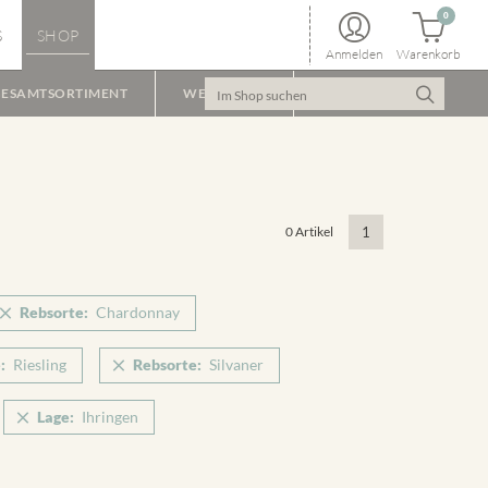
0
S
SHOP
Anmelden
Warenkorb
ESAMTSORTIMENT
WEINPAKET
0 Artikel
1
Rebsorte:
Chardonnay
:
Riesling
Rebsorte:
Silvaner
Lage:
Ihringen