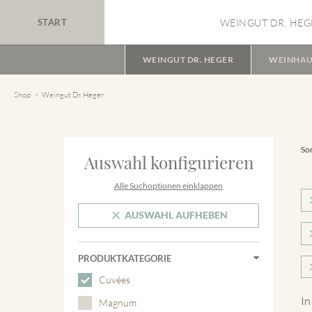
START
WEINGUT DR. HEG
WEINGUT DR. HEGER
WEINHAU
Shop
Weingut Dr. Heger
Sor
Auswahl konfigurieren
Alle Suchoptionen einklappen
AUSWAHL AUFHEBEN
PRODUKTKATEGORIE
Cuvées
In
Magnum