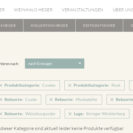
ER
WEINHAUS HEGER
VERANSTALTUNGEN
ÜBER UN
S HEGER
KOLLEKTION HEGER
EDITION FISCHER
G
tieren nach:
Produktkategorie:
Cuvées
Produktkategorie:
Rosé
Rebsorte:
Cuvée
Rebsorte:
Muskateller
Rebsorte
Rebsorte:
Weissburgunder
Lage:
Ihringer Winklerberg
 dieser Kategorie sind aktuell leider keine Produkte verfügbar.