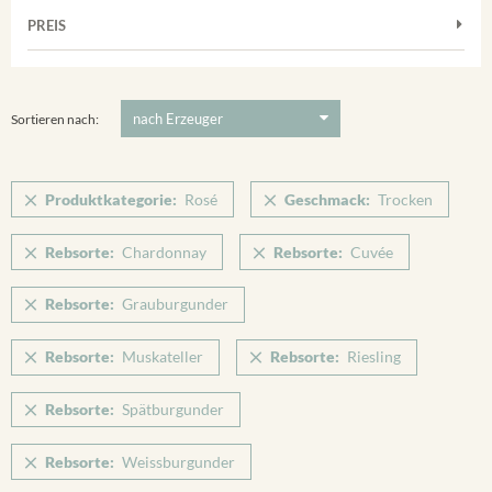
Muskateller
Vorderer Winklerberg
PREIS
2011
-
2025
Suchen
Riesling
Winklerberg
Silvaner
5 €
-
80 €
Suchen
Winklerberg Hinter Winklen
Spätburgunder
Sortieren nach:
Winklerberg Winklen
Weissburgunder
Breisacher Eckartsberg
Produktkategorie:
Rosé
Geschmack:
Trocken
Ihringen
Rebsorte:
Chardonnay
Rebsorte:
Cuvée
Rebsorte:
Grauburgunder
Rebsorte:
Muskateller
Rebsorte:
Riesling
Rebsorte:
Spätburgunder
Rebsorte:
Weissburgunder