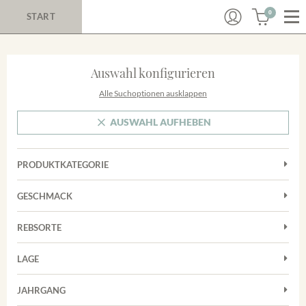
0
START
Auswahl konfigurieren
Alle Suchoptionen ausklappen
AUSWAHL AUFHEBEN
PRODUKTKATEGORIE
Cuvées
GESCHMACK
Magnum
Trocken
Rosé
REBSORTE
Chardonnay
Rotwein
LAGE
Cuvée
Weißwein
Achkarrer Schlossberg
Grauburgunder
JAHRGANG
Ihringer Winklerberg