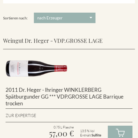
Winklerberg
5 €
-
80 €
Suchen
Winklerberg Hinter Winklen
Sortieren nach:
Weingut Dr. Heger - VDP.GROSSE LAGE
2011 Dr. Heger - Ihringer WINKLERBERG
Spätburgunder GG *** VDP.GROSSE LAGE Barrique
trocken
ZUR EXPERTISE
0.75 L Flasche
57,00
€
13.5 % Vol
Enthält
Sulfite