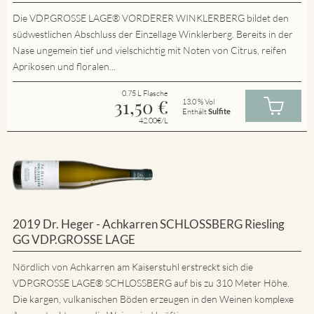
Die VDP.GROSSE LAGE® VORDERER WINKLERBERG bildet den
südwestlichen Abschluss der Einzellage Winklerberg. Bereits in der
Nase ungemein tief und vielschichtig mit Noten von Citrus, reifen
Aprikosen und floralen...
0.75 L Flasche
31,50
€
13.0 % Vol
Enthält
Sulfite
42.00€/L
2019 Dr. Heger - Achkarren SCHLOSSBERG Riesling
GG VDP.GROSSE LAGE
Nördlich von Achkarren am Kaiserstuhl erstreckt sich die
VDP.GROSSE LAGE® SCHLOSSBERG auf bis zu 310 Meter Höhe.
Die kargen, vulkanischen Böden erzeugen in den Weinen komplexe