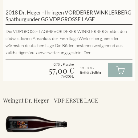
2018 Dr. Heger - Ihringen VORDERER WINKLERBERG
Spätburgunder GG VDP.GROSSE LAGE
Die VDP.GROSSE LAGE® VORDERER WINKLERBERG bildet den
südwestlichen Abschluss der Einzellage Winklerberg, eine der
wärmsten deutschen Lage.Die Böden bestehen weitgehend aus
kalkhaltigem Vulkanverwitterungsgestein. Der...
0.75 L Flasche
57,00
€
13.5 % Vol
Enthält
Sulfite
76.00€/L
Weingut Dr. Heger - VDP.ERSTE LAGE