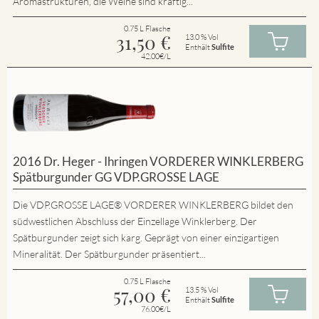
Aromastrukturen, die Weine sind kräftig...
0.75 L Flasche
31,50
€
13.0 % Vol
Enthält
Sulfite
42.00€/L
2016 Dr. Heger - Ihringen VORDERER WINKLERBERG
Spätburgunder GG VDP.GROSSE LAGE
Die VDP.GROSSE LAGE® VORDERER WINKLERBERG bildet den
südwestlichen Abschluss der Einzellage Winklerberg. Der
Spätburgunder zeigt sich karg. Geprägt von einer einzigartigen
Mineralität. Der Spätburgunder präsentiert...
0.75 L Flasche
57,00
€
13.5 % Vol
Enthält
Sulfite
76.00€/L