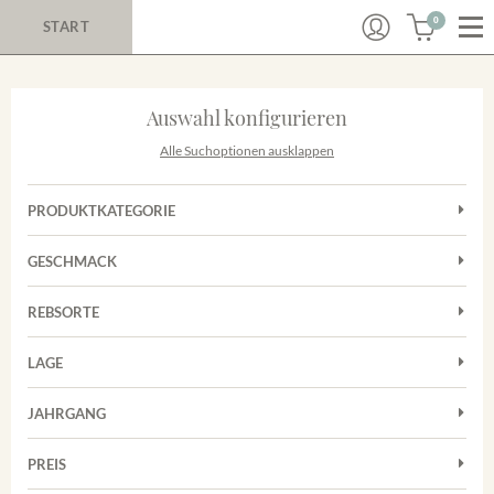
0
START
Auswahl konfigurieren
Alle Suchoptionen ausklappen
PRODUKTKATEGORIE
Cuvées
GESCHMACK
Magnum
Trocken
Rosé
REBSORTE
Chardonnay
Rotwein
LAGE
Cuvée
Weißwein
Achkarrer Schlossberg
Grauburgunder
JAHRGANG
Ihringer Winklerberg
Muskateller
Vorderer Winklerberg
PREIS
2011
-
2025
Suchen
Riesling