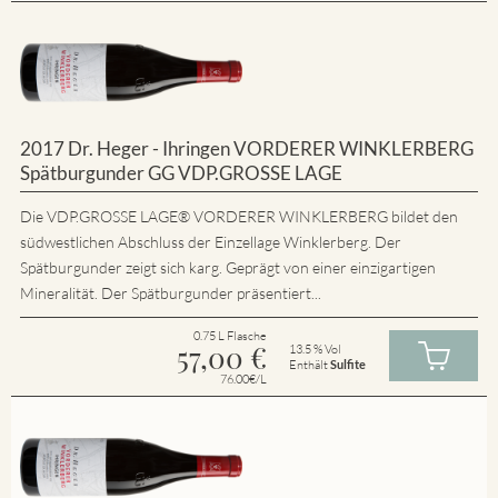
2017 Dr. Heger - Ihringen VORDERER WINKLERBERG
Spätburgunder GG VDP.GROSSE LAGE
Die VDP.GROSSE LAGE® VORDERER WINKLERBERG bildet den
südwestlichen Abschluss der Einzellage Winklerberg. Der
Spätburgunder zeigt sich karg. Geprägt von einer einzigartigen
Mineralität. Der Spätburgunder präsentiert...
0.75 L Flasche
57,00
€
13.5 % Vol
Enthält
Sulfite
76.00€/L