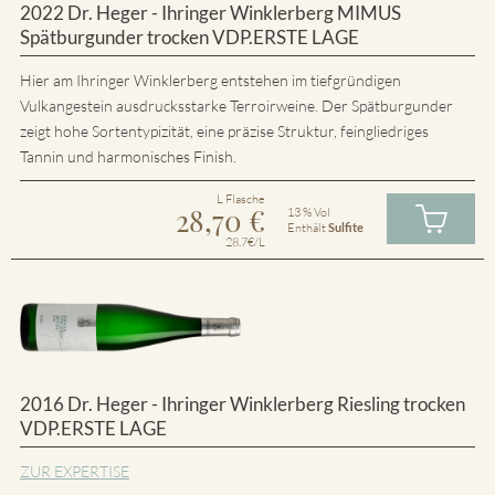
2022 Dr. Heger - Ihringer Winklerberg MIMUS
Spätburgunder trocken VDP.ERSTE LAGE
Hier am Ihringer Winklerberg entstehen im tiefgründigen
Vulkangestein ausdrucksstarke Terroirweine. Der Spätburgunder
zeigt hohe Sortentypizität, eine präzise Struktur, feingliedriges
Tannin und harmonisches Finish.
L Flasche
28,70
€
13 % Vol
Enthält
Sulfite
28.7€/L
2016 Dr. Heger - Ihringer Winklerberg Riesling trocken
VDP.ERSTE LAGE
ZUR EXPERTISE