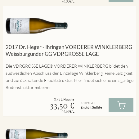
76.00€/L
2017 Dr. Heger - Ihringen VORDERER WINKLERBERG
Weissburgunder GG VDP.GROSSE LAGE
Die VDP.GROSSE LAGE® VORDERER WINKLERBERG bildet den
südwestlichen Abschluss der Einzellage Winklerberg. Feine Salzigkeit
und zurückhaltende Fruchtstruktur. Hier findet sich eine einzigartige
Bodenstruktur mit einer...
0.75 L Flasche
33,50
€
13.0 % Vol
Enthält
Sulfite
44.67€/L