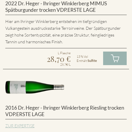
2022 Dr. Heger - Ihringer Winklerberg MIMUS
Spätburgunder trocken VDP.ERSTE LAGE
Hier am Ihringer Winklerberg entstehen im tiefgründigen
Vulkangestein ausdrucksstarke Terroirweine. Der Spätburgunder
zeigt hohe Sortentypizität, eine präzise Struktur, feingliedriges
Tannin und harmonisches Finish.
L Flasche
28,70
€
13 % Vol
Enthält
Sulfite
28.7€/L
2016 Dr. Heger - Ihringer Winklerberg Riesling trocken
VDP.ERSTE LAGE
ZUR EXPERTISE