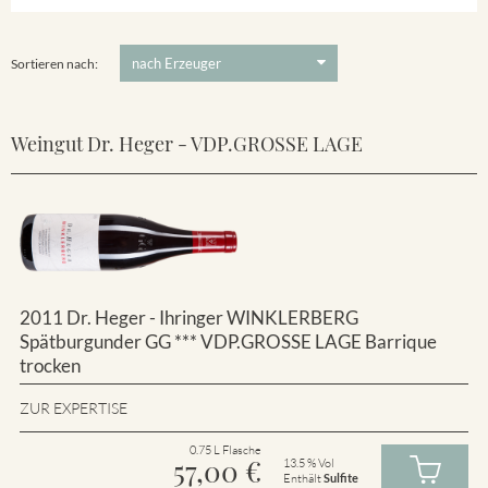
Winklerberg
5 €
-
80 €
Suchen
Winklerberg Hinter Winklen
Sortieren nach:
Weingut Dr. Heger - VDP.GROSSE LAGE
2011 Dr. Heger - Ihringer WINKLERBERG
Spätburgunder GG *** VDP.GROSSE LAGE Barrique
trocken
ZUR EXPERTISE
0.75 L Flasche
57,00
€
13.5 % Vol
Enthält
Sulfite