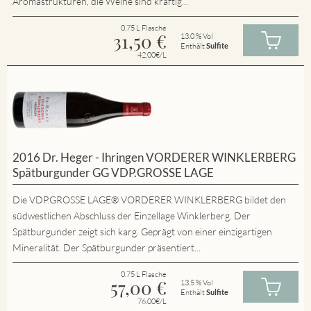
Aromastrukturen, die Weine sind kräftig...
0.75 L Flasche
31,50
€
13.0 % Vol
Enthält
Sulfite
42.00€/L
2016 Dr. Heger - Ihringen VORDERER WINKLERBERG
Spätburgunder GG VDP.GROSSE LAGE
Die VDP.GROSSE LAGE® VORDERER WINKLERBERG bildet den
südwestlichen Abschluss der Einzellage Winklerberg. Der
Spätburgunder zeigt sich karg. Geprägt von einer einzigartigen
Mineralität. Der Spätburgunder präsentiert...
0.75 L Flasche
57,00
€
13.5 % Vol
Enthält
Sulfite
76.00€/L