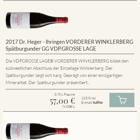
2017 Dr. Heger - Ihringen VORDERER WINKLERBERG
Spätburgunder GG VDP.GROSSE LAGE
Die VDP.GROSSE LAGE® VORDERER WINKLERBERG bildet den
südwestlichen Abschluss der Einzellage Winklerberg. Der
Spätburgunder zeigt sich karg. Geprägt von einer einzigartigen
Mineralität. Der Spätburgunder präsentiert...
0.75 L Flasche
57,00
€
13.5 % Vol
Enthält
Sulfite
76.00€/L