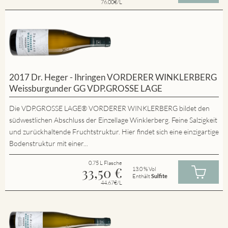
76.00€/L
2017 Dr. Heger - Ihringen VORDERER WINKLERBERG
Weissburgunder GG VDP.GROSSE LAGE
Die VDP.GROSSE LAGE® VORDERER WINKLERBERG bildet den
südwestlichen Abschluss der Einzellage Winklerberg. Feine Salzigkeit
und zurückhaltende Fruchtstruktur. Hier findet sich eine einzigartige
Bodenstruktur mit einer...
0.75 L Flasche
33,50
€
13.0 % Vol
Enthält
Sulfite
44.67€/L