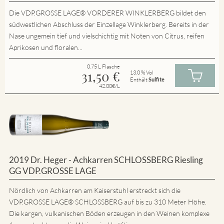
Die VDP.GROSSE LAGE® VORDERER WINKLERBERG bildet den
südwestlichen Abschluss der Einzellage Winklerberg. Bereits in der
Nase ungemein tief und vielschichtig mit Noten von Citrus, reifen
Aprikosen und floralen...
0.75 L Flasche
31,50
€
13.0 % Vol
Enthält
Sulfite
42.00€/L
2019 Dr. Heger - Achkarren SCHLOSSBERG Riesling
GG VDP.GROSSE LAGE
Nördlich von Achkarren am Kaiserstuhl erstreckt sich die
VDP.GROSSE LAGE® SCHLOSSBERG auf bis zu 310 Meter Höhe.
Die kargen, vulkanischen Böden erzeugen in den Weinen komplexe