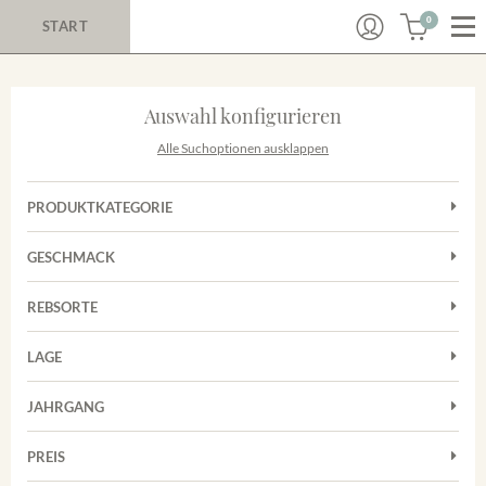
0
START
Auswahl konfigurieren
Alle Suchoptionen ausklappen
PRODUKTKATEGORIE
Cuvées
GESCHMACK
Magnum
Trocken
Rosé
REBSORTE
Chardonnay
Rotwein
LAGE
Cuvée
Weißwein
Achkarrer Schlossberg
Grauburgunder
JAHRGANG
Ihringer Winklerberg
Muskateller
Vorderer Winklerberg
PREIS
2011
-
2025
Suchen
Riesling