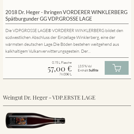
2018 Dr. Heger - Ihringen VORDERER WINKLERBERG
Spätburgunder GG VDP.GROSSE LAGE
Die VDP.GROSSE LAGE® VORDERER WINKLERBERG bildet den
südwestlichen Abschluss der Einzellage Winklerberg, eine der
wärmsten deutschen Lage.Die Böden bestehen weitgehend aus
kalkhaltigem Vulkanverwitterungsgestein. Der...
0.75 L Flasche
57,00
€
13.5 % Vol
Enthält
Sulfite
76.00€/L
Weingut Dr. Heger - VDP.ERSTE LAGE