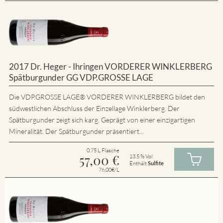
2017 Dr. Heger - Ihringen VORDERER WINKLERBERG
Spätburgunder GG VDP.GROSSE LAGE
Die VDP.GROSSE LAGE® VORDERER WINKLERBERG bildet den
südwestlichen Abschluss der Einzellage Winklerberg. Der
Spätburgunder zeigt sich karg. Geprägt von einer einzigartigen
Mineralität. Der Spätburgunder präsentiert...
0.75 L Flasche
57,00
€
13.5 % Vol
Enthält
Sulfite
76.00€/L