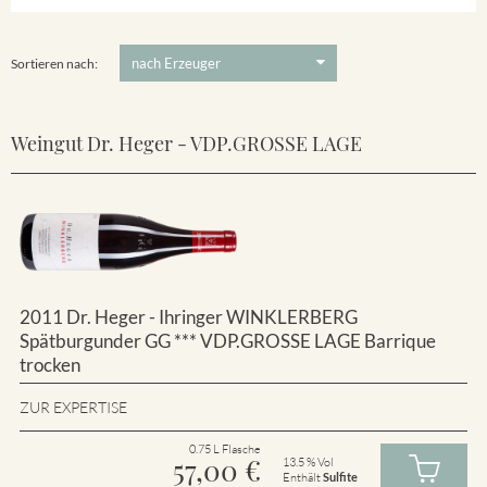
Winklerberg
5 €
-
80 €
Suchen
Winklerberg Hinter Winklen
Sortieren nach:
Weingut Dr. Heger - VDP.GROSSE LAGE
2011 Dr. Heger - Ihringer WINKLERBERG
Spätburgunder GG *** VDP.GROSSE LAGE Barrique
trocken
ZUR EXPERTISE
0.75 L Flasche
57,00
€
13.5 % Vol
Enthält
Sulfite