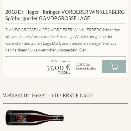
2018 Dr. Heger - Ihringen VORDERER WINKLERBERG
Spätburgunder GG VDP.GROSSE LAGE
Die VDP.GROSSE LAGE® VORDERER WINKLERBERG bildet den
südwestlichen Abschluss der Einzellage Winklerberg, eine der
wärmsten deutschen Lage.Die Böden bestehen weitgehend aus
kalkhaltigem Vulkanverwitterungsgestein. Der...
0.75 L Flasche
57,00
€
13.5 % Vol
Enthält
Sulfite
76.00€/L
Weingut Dr. Heger - VDP.ERSTE LAGE