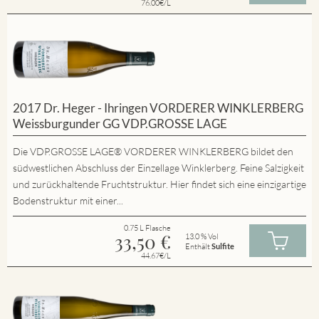
76.00€/L
2017 Dr. Heger - Ihringen VORDERER WINKLERBERG
Weissburgunder GG VDP.GROSSE LAGE
Die VDP.GROSSE LAGE® VORDERER WINKLERBERG bildet den
südwestlichen Abschluss der Einzellage Winklerberg. Feine Salzigkeit
und zurückhaltende Fruchtstruktur. Hier findet sich eine einzigartige
Bodenstruktur mit einer...
0.75 L Flasche
33,50
€
13.0 % Vol
Enthält
Sulfite
44.67€/L