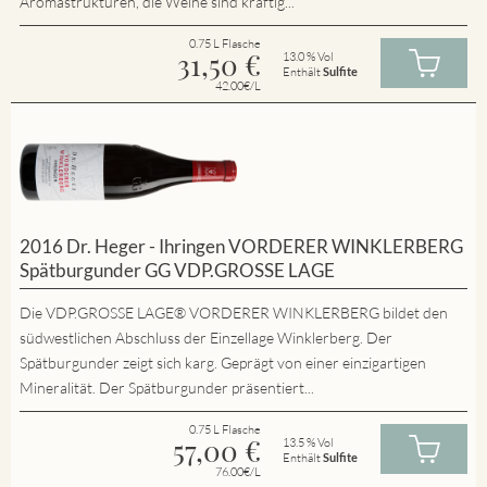
Aromastrukturen, die Weine sind kräftig...
0.75 L Flasche
31,50
€
13.0 % Vol
Enthält
Sulfite
42.00€/L
2016 Dr. Heger - Ihringen VORDERER WINKLERBERG
Spätburgunder GG VDP.GROSSE LAGE
Die VDP.GROSSE LAGE® VORDERER WINKLERBERG bildet den
südwestlichen Abschluss der Einzellage Winklerberg. Der
Spätburgunder zeigt sich karg. Geprägt von einer einzigartigen
Mineralität. Der Spätburgunder präsentiert...
0.75 L Flasche
57,00
€
13.5 % Vol
Enthält
Sulfite
76.00€/L