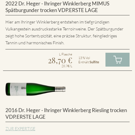
2022 Dr. Heger - Ihringer Winklerberg MIMUS
Spätburgunder trocken VDP.ERSTE LAGE
Hier am Ihringer Winklerberg entstehen im tiefgründigen
Vulkangestein ausdrucksstarke Terroirweine. Der Spätburgunder
zeigt hohe Sortentypizität, eine präzise Struktur, feingliedriges
Tannin und harmonisches Finish.
L Flasche
28,70
€
13 % Vol
Enthält
Sulfite
28.7€/L
2016 Dr. Heger - Ihringer Winklerberg Riesling trocken
VDP.ERSTE LAGE
ZUR EXPERTISE