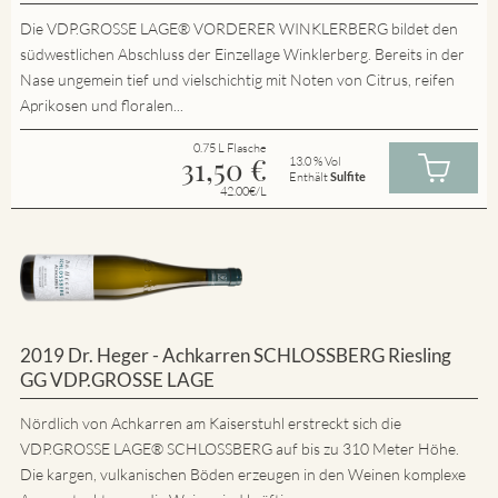
Die VDP.GROSSE LAGE® VORDERER WINKLERBERG bildet den
südwestlichen Abschluss der Einzellage Winklerberg. Bereits in der
Nase ungemein tief und vielschichtig mit Noten von Citrus, reifen
Aprikosen und floralen...
0.75 L Flasche
31,50
€
13.0 % Vol
Enthält
Sulfite
42.00€/L
2019 Dr. Heger - Achkarren SCHLOSSBERG Riesling
GG VDP.GROSSE LAGE
Nördlich von Achkarren am Kaiserstuhl erstreckt sich die
VDP.GROSSE LAGE® SCHLOSSBERG auf bis zu 310 Meter Höhe.
Die kargen, vulkanischen Böden erzeugen in den Weinen komplexe