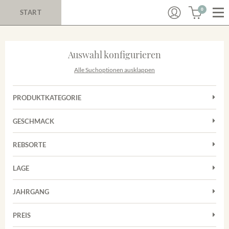
0
START
Auswahl konfigurieren
Alle Suchoptionen ausklappen
PRODUKTKATEGORIE
Cuvées
GESCHMACK
Magnum
Trocken
Rosé
REBSORTE
Chardonnay
Rotwein
LAGE
Cuvée
Weißwein
Achkarrer Schlossberg
Grauburgunder
JAHRGANG
Ihringer Winklerberg
Muskateller
Vorderer Winklerberg
PREIS
2011
-
2025
Suchen
Riesling