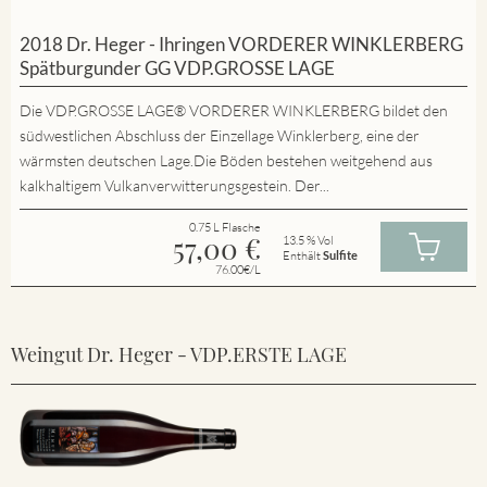
2018 Dr. Heger - Ihringen VORDERER WINKLERBERG
Spätburgunder GG VDP.GROSSE LAGE
Die VDP.GROSSE LAGE® VORDERER WINKLERBERG bildet den
südwestlichen Abschluss der Einzellage Winklerberg, eine der
wärmsten deutschen Lage.Die Böden bestehen weitgehend aus
kalkhaltigem Vulkanverwitterungsgestein. Der...
0.75 L Flasche
57,00
€
13.5 % Vol
Enthält
Sulfite
76.00€/L
Weingut Dr. Heger - VDP.ERSTE LAGE