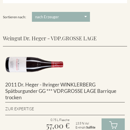
Winklerberg
5 €
-
80 €
Suchen
Winklerberg Hinter Winklen
Sortieren nach:
Weingut Dr. Heger - VDP.GROSSE LAGE
2011 Dr. Heger - Ihringer WINKLERBERG
Spätburgunder GG *** VDP.GROSSE LAGE Barrique
trocken
ZUR EXPERTISE
0.75 L Flasche
57,00
€
13.5 % Vol
Enthält
Sulfite