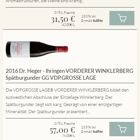
Aromastrukturen, die Weine sind kräftig...
0.75 L Flasche
31,50
€
13.0 % Vol
Enthält
Sulfite
42.00€/L
2016 Dr. Heger - Ihringen VORDERER WINKLERBERG
Spätburgunder GG VDP.GROSSE LAGE
Die VDP.GROSSE LAGE® VORDERER WINKLERBERG bildet den
südwestlichen Abschluss der Einzellage Winklerberg. Der
Spätburgunder zeigt sich karg. Geprägt von einer einzigartigen
Mineralität. Der Spätburgunder präsentiert...
0.75 L Flasche
57,00
€
13.5 % Vol
Enthält
Sulfite
76.00€/L