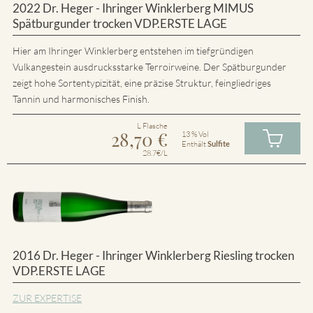
2022 Dr. Heger - Ihringer Winklerberg MIMUS
Spätburgunder trocken VDP.ERSTE LAGE
Hier am Ihringer Winklerberg entstehen im tiefgründigen
Vulkangestein ausdrucksstarke Terroirweine. Der Spätburgunder
zeigt hohe Sortentypizität, eine präzise Struktur, feingliedriges
Tannin und harmonisches Finish.
L Flasche
28,70
€
13 % Vol
Enthält
Sulfite
28.7€/L
2016 Dr. Heger - Ihringer Winklerberg Riesling trocken
VDP.ERSTE LAGE
ZUR EXPERTISE