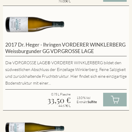
76.00€/L
2017 Dr. Heger - Ihringen VORDERER WINKLERBERG
Weissburgunder GG VDP.GROSSE LAGE
Die VDP.GROSSE LAGE® VORDERER WINKLERBERG bildet den
südwestlichen Abschluss der Einzellage Winklerberg. Feine Salzigkeit
und zurückhaltende Fruchtstruktur. Hier findet sich eine einzigartige
Bodenstruktur mit einer...
0.75 L Flasche
33,50
€
13.0 % Vol
Enthält
Sulfite
44.67€/L