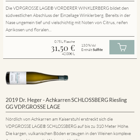
Die VDP.GROSSE LAGE® VORDERER WINKLERBERG bildet den
südwestlichen Abschluss der Einzellage Winklerberg. Bereits in der
Nase ungemein tief und vielschichtig mit Noten von Citrus, reifen
Aprikosen und floralen...
0.75 L Flasche
31,50
€
13.0 % Vol
Enthält
Sulfite
42.00€/L
2019 Dr. Heger - Achkarren SCHLOSSBERG Riesling
GG VDP.GROSSE LAGE
Nördlich von Achkarren am Kaiserstuhl erstreckt sich die
VDP.GROSSE LAGE® SCHLOSSBERG auf bis zu 310 Meter Höhe.
Die kargen, vulkanischen Böden erzeugen in den Weinen komplexe