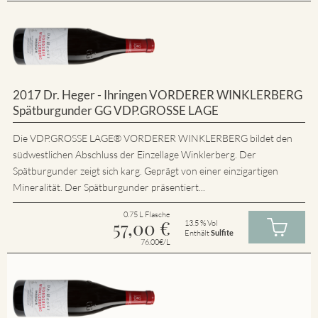
2017 Dr. Heger - Ihringen VORDERER WINKLERBERG
Spätburgunder GG VDP.GROSSE LAGE
Die VDP.GROSSE LAGE® VORDERER WINKLERBERG bildet den
südwestlichen Abschluss der Einzellage Winklerberg. Der
Spätburgunder zeigt sich karg. Geprägt von einer einzigartigen
Mineralität. Der Spätburgunder präsentiert...
0.75 L Flasche
57,00
€
13.5 % Vol
Enthält
Sulfite
76.00€/L