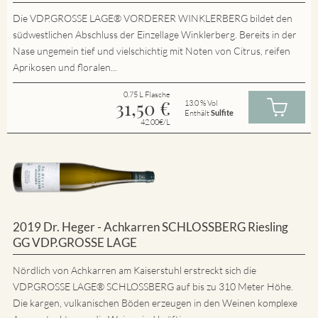
Die VDP.GROSSE LAGE® VORDERER WINKLERBERG bildet den
südwestlichen Abschluss der Einzellage Winklerberg. Bereits in der
Nase ungemein tief und vielschichtig mit Noten von Citrus, reifen
Aprikosen und floralen...
0.75 L Flasche
31,50
€
13.0 % Vol
Enthält
Sulfite
42.00€/L
2019 Dr. Heger - Achkarren SCHLOSSBERG Riesling
GG VDP.GROSSE LAGE
Nördlich von Achkarren am Kaiserstuhl erstreckt sich die
VDP.GROSSE LAGE® SCHLOSSBERG auf bis zu 310 Meter Höhe.
Die kargen, vulkanischen Böden erzeugen in den Weinen komplexe