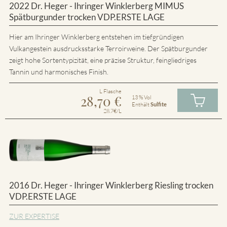
2022 Dr. Heger - Ihringer Winklerberg MIMUS
Spätburgunder trocken VDP.ERSTE LAGE
Hier am Ihringer Winklerberg entstehen im tiefgründigen
Vulkangestein ausdrucksstarke Terroirweine. Der Spätburgunder
zeigt hohe Sortentypizität, eine präzise Struktur, feingliedriges
Tannin und harmonisches Finish.
L Flasche
28,70
€
13 % Vol
Enthält
Sulfite
28.7€/L
2016 Dr. Heger - Ihringer Winklerberg Riesling trocken
VDP.ERSTE LAGE
ZUR EXPERTISE