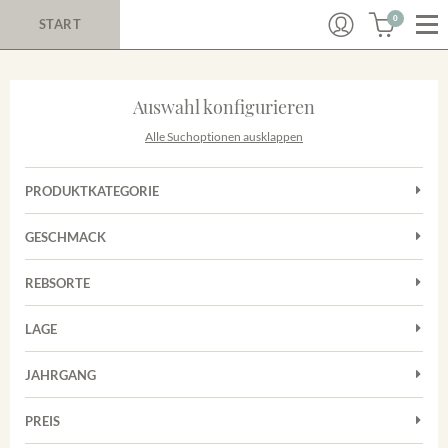
0
START
Auswahl konfigurieren
Alle Suchoptionen ausklappen
PRODUKTKATEGORIE
Cuvées
GESCHMACK
Magnum
Trocken
Rosé
REBSORTE
Chardonnay
Rotwein
LAGE
Cuvée
Weißwein
Achkarrer Schlossberg
Grauburgunder
JAHRGANG
Ihringer Winklerberg
Muskateller
Vorderer Winklerberg
PREIS
2011
-
2025
Suchen
Riesling