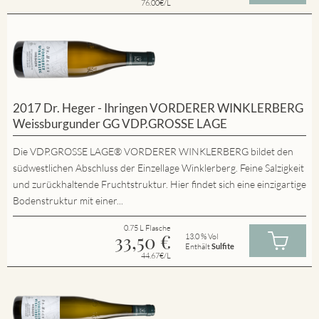
76.00€/L
2017 Dr. Heger - Ihringen VORDERER WINKLERBERG
Weissburgunder GG VDP.GROSSE LAGE
Die VDP.GROSSE LAGE® VORDERER WINKLERBERG bildet den
südwestlichen Abschluss der Einzellage Winklerberg. Feine Salzigkeit
und zurückhaltende Fruchtstruktur. Hier findet sich eine einzigartige
Bodenstruktur mit einer...
0.75 L Flasche
33,50
€
13.0 % Vol
Enthält
Sulfite
44.67€/L