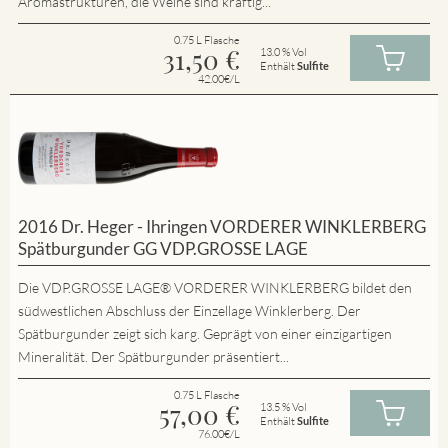
Aromastrukturen, die Weine sind kräftig...
0.75 L Flasche
31,50
€
13.0 % Vol
Enthält
Sulfite
42.00€/L
2016 Dr. Heger - Ihringen VORDERER WINKLERBERG
Spätburgunder GG VDP.GROSSE LAGE
Die VDP.GROSSE LAGE® VORDERER WINKLERBERG bildet den
südwestlichen Abschluss der Einzellage Winklerberg. Der
Spätburgunder zeigt sich karg. Geprägt von einer einzigartigen
Mineralität. Der Spätburgunder präsentiert...
0.75 L Flasche
57,00
€
13.5 % Vol
Enthält
Sulfite
76.00€/L