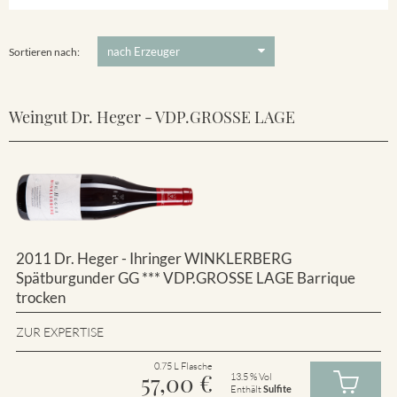
Winklerberg
5 €
-
80 €
Suchen
Winklerberg Hinter Winklen
Sortieren nach:
Weingut Dr. Heger - VDP.GROSSE LAGE
2011 Dr. Heger - Ihringer WINKLERBERG
Spätburgunder GG *** VDP.GROSSE LAGE Barrique
trocken
ZUR EXPERTISE
0.75 L Flasche
57,00
€
13.5 % Vol
Enthält
Sulfite