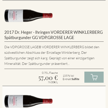
2017 Dr. Heger - Ihringen VORDERER WINKLERBERG
Spätburgunder GG VDP.GROSSE LAGE
Die VDP.GROSSE LAGE® VORDERER WINKLERBERG bildet den
südwestlichen Abschluss der Einzellage Winklerberg. Der
Spätburgunder zeigt sich karg. Geprägt von einer einzigartigen
Mineralität. Der Spätburgunder präsentiert...
0.75 L Flasche
57,00
€
13.5 % Vol
Enthält
Sulfite
76.00€/L