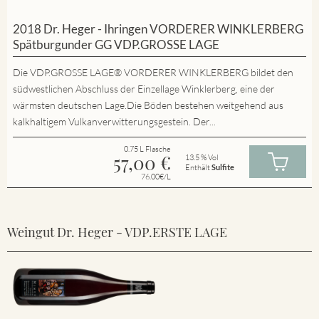
2018 Dr. Heger - Ihringen VORDERER WINKLERBERG
Spätburgunder GG VDP.GROSSE LAGE
Die VDP.GROSSE LAGE® VORDERER WINKLERBERG bildet den
südwestlichen Abschluss der Einzellage Winklerberg, eine der
wärmsten deutschen Lage.Die Böden bestehen weitgehend aus
kalkhaltigem Vulkanverwitterungsgestein. Der...
0.75 L Flasche
57,00
€
13.5 % Vol
Enthält
Sulfite
76.00€/L
Weingut Dr. Heger - VDP.ERSTE LAGE