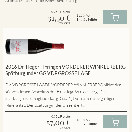
Aromastrukturen, die Weine sind kräftig...
0.75 L Flasche
31,50
€
13.0 % Vol
Enthält
Sulfite
42.00€/L
2016 Dr. Heger - Ihringen VORDERER WINKLERBERG
Spätburgunder GG VDP.GROSSE LAGE
Die VDP.GROSSE LAGE® VORDERER WINKLERBERG bildet den
südwestlichen Abschluss der Einzellage Winklerberg. Der
Spätburgunder zeigt sich karg. Geprägt von einer einzigartigen
Mineralität. Der Spätburgunder präsentiert...
0.75 L Flasche
57,00
€
13.5 % Vol
Enthält
Sulfite
76.00€/L