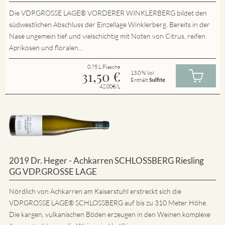
Die VDP.GROSSE LAGE® VORDERER WINKLERBERG bildet den
südwestlichen Abschluss der Einzellage Winklerberg. Bereits in der
Nase ungemein tief und vielschichtig mit Noten von Citrus, reifen
Aprikosen und floralen...
0.75 L Flasche
31,50
€
13.0 % Vol
Enthält
Sulfite
42.00€/L
2019 Dr. Heger - Achkarren SCHLOSSBERG Riesling
GG VDP.GROSSE LAGE
Nördlich von Achkarren am Kaiserstuhl erstreckt sich die
VDP.GROSSE LAGE® SCHLOSSBERG auf bis zu 310 Meter Höhe.
Die kargen, vulkanischen Böden erzeugen in den Weinen komplexe