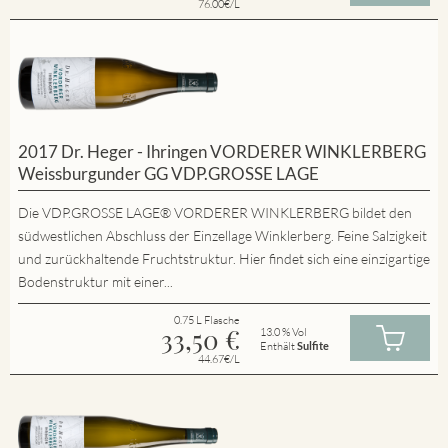
76.00€/L
2017 Dr. Heger - Ihringen VORDERER WINKLERBERG
Weissburgunder GG VDP.GROSSE LAGE
Die VDP.GROSSE LAGE® VORDERER WINKLERBERG bildet den
südwestlichen Abschluss der Einzellage Winklerberg. Feine Salzigkeit
und zurückhaltende Fruchtstruktur. Hier findet sich eine einzigartige
Bodenstruktur mit einer...
0.75 L Flasche
33,50
€
13.0 % Vol
Enthält
Sulfite
44.67€/L