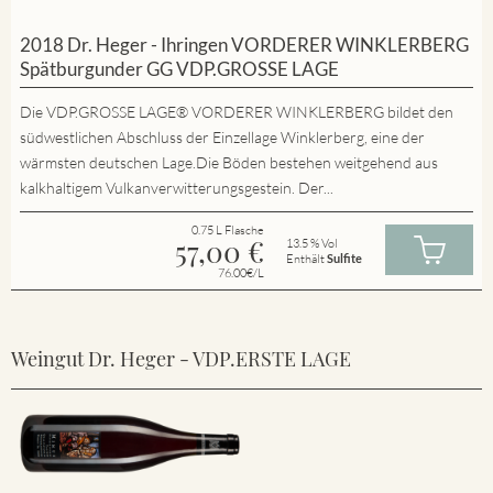
2018 Dr. Heger - Ihringen VORDERER WINKLERBERG
Spätburgunder GG VDP.GROSSE LAGE
Die VDP.GROSSE LAGE® VORDERER WINKLERBERG bildet den
südwestlichen Abschluss der Einzellage Winklerberg, eine der
wärmsten deutschen Lage.Die Böden bestehen weitgehend aus
kalkhaltigem Vulkanverwitterungsgestein. Der...
0.75 L Flasche
57,00
€
13.5 % Vol
Enthält
Sulfite
76.00€/L
Weingut Dr. Heger - VDP.ERSTE LAGE