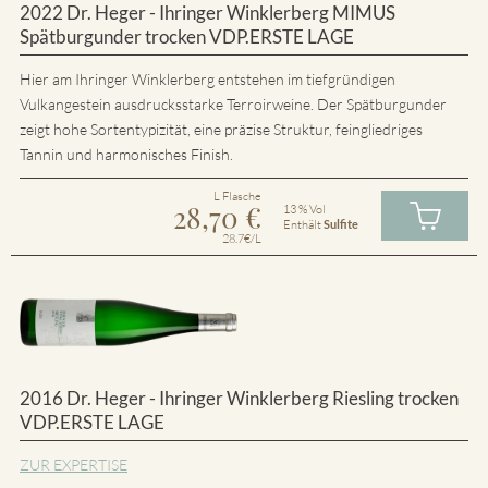
2022 Dr. Heger - Ihringer Winklerberg MIMUS
Spätburgunder trocken VDP.ERSTE LAGE
Hier am Ihringer Winklerberg entstehen im tiefgründigen
Vulkangestein ausdrucksstarke Terroirweine. Der Spätburgunder
zeigt hohe Sortentypizität, eine präzise Struktur, feingliedriges
Tannin und harmonisches Finish.
L Flasche
28,70
€
13 % Vol
Enthält
Sulfite
28.7€/L
2016 Dr. Heger - Ihringer Winklerberg Riesling trocken
VDP.ERSTE LAGE
ZUR EXPERTISE