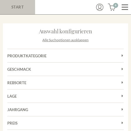
0
START
Auswahl konfigurieren
Alle Suchoptionen ausklappen
PRODUKTKATEGORIE
Cuvées
GESCHMACK
Magnum
Trocken
Rotwein
REBSORTE
Chardonnay
Weißwein
LAGE
Cuvée
Achkarrer Schlossberg
Grauburgunder
JAHRGANG
Ihringer Winklerberg
Muskateller
Vorderer Winklerberg
PREIS
2011
-
2025
Suchen
Riesling