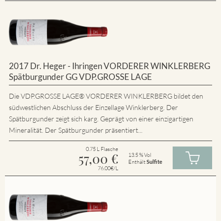
2017 Dr. Heger - Ihringen VORDERER WINKLERBERG
Spätburgunder GG VDP.GROSSE LAGE
Die VDP.GROSSE LAGE® VORDERER WINKLERBERG bildet den
südwestlichen Abschluss der Einzellage Winklerberg. Der
Spätburgunder zeigt sich karg. Geprägt von einer einzigartigen
Mineralität. Der Spätburgunder präsentiert...
0.75 L Flasche
57,00
€
13.5 % Vol
Enthält
Sulfite
76.00€/L