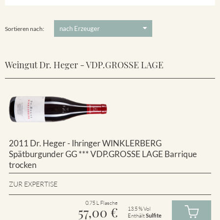
Winklerberg
5 €
-
80 €
Suchen
Winklerberg Hinter Winklen
Sortieren nach:
Weingut Dr. Heger - VDP.GROSSE LAGE
2011 Dr. Heger - Ihringer WINKLERBERG
Spätburgunder GG *** VDP.GROSSE LAGE Barrique
trocken
ZUR EXPERTISE
0.75 L Flasche
57,00
€
13.5 % Vol
Enthält
Sulfite