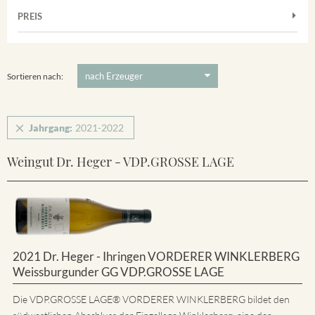
Muskateller
Vorderer Winklerberg
PREIS
2021
-
2022
Suchen
Riesling
Winklerberg
5 €
-
80 €
Suchen
Winklerberg Hinter Winklen
Sortieren nach:
Jahrgang:
2021-2022
Weingut Dr. Heger - VDP.GROSSE LAGE
2021 Dr. Heger - Ihringen VORDERER WINKLERBERG
Weissburgunder GG VDP.GROSSE LAGE
Die VDP.GROSSE LAGE® VORDERER WINKLERBERG bildet den