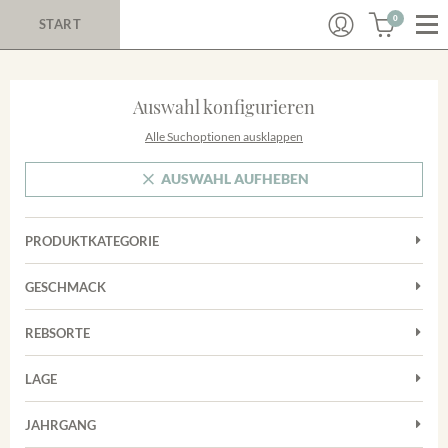
0
START
Auswahl konfigurieren
Alle Suchoptionen ausklappen
AUSWAHL AUFHEBEN
PRODUKTKATEGORIE
Cuvées
GESCHMACK
Magnum
Trocken
Rosé
REBSORTE
Chardonnay
Rotwein
LAGE
Cuvée
Weißwein
Achkarrer Schlossberg
Grauburgunder
JAHRGANG
Ihringer Winklerberg