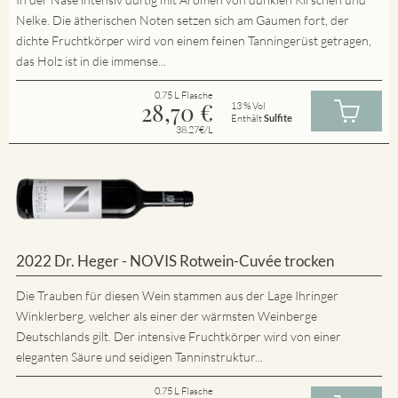
Nelke. Die ätherischen Noten setzen sich am Gaumen fort, der
dichte Fruchtkörper wird von einem feinen Tanningerüst getragen,
das Holz ist in die immense...
0.75 L Flasche
28,70
€
13 % Vol
Enthält
Sulfite
38.27€/L
2022 Dr. Heger - NOVIS Rotwein-Cuvée trocken
Die Trauben für diesen Wein stammen aus der Lage Ihringer
Winklerberg, welcher als einer der wärmsten Weinberge
Deutschlands gilt. Der intensive Fruchtkörper wird von einer
eleganten Säure und seidigen Tanninstruktur...
0.75 L Flasche