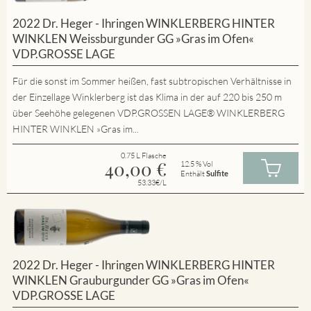
2022 Dr. Heger - Ihringen WINKLERBERG HINTER
WINKLEN Weissburgunder GG »Gras im Ofen«
VDP.GROSSE LAGE
Für die sonst im Sommer heißen, fast subtropischen Verhältnisse in
der Einzellage Winklerberg ist das Klima in der auf 220 bis 250 m
über Seehöhe gelegenen VDP.GROSSEN LAGE® WINKLERBERG
HINTER WINKLEN »Gras im...
0.75 L Flasche
40,00
€
12.5 % Vol
Enthält
Sulfite
53.33€/L
2022 Dr. Heger - Ihringen WINKLERBERG HINTER
WINKLEN Grauburgunder GG »Gras im Ofen«
VDP.GROSSE LAGE