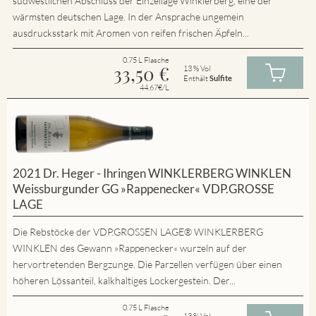
südwestlichen Abschluss der Einzellage Winklerberg, eine der
wärmsten deutschen Lage. In der Ansprache ungemein
ausdrucksstark mit Aromen von reifen frischen Äpfeln...
0.75 L Flasche
33,50
€
13 % Vol
Enthält
Sulfite
44.67€/L
2021 Dr. Heger - Ihringen WINKLERBERG WINKLEN
Weissburgunder GG »Rappenecker« VDP.GROSSE
LAGE
Die Rebstöcke der VDP.GROSSEN LAGE® WINKLERBERG
WINKLEN des Gewann »Rappenecker« wurzeln auf der
hervortretenden Bergzunge. Die Parzellen verfügen über einen
höheren Lössanteil, kalkhaltiges Lockergestein. Der...
0.75 L Flasche
13 % Vol