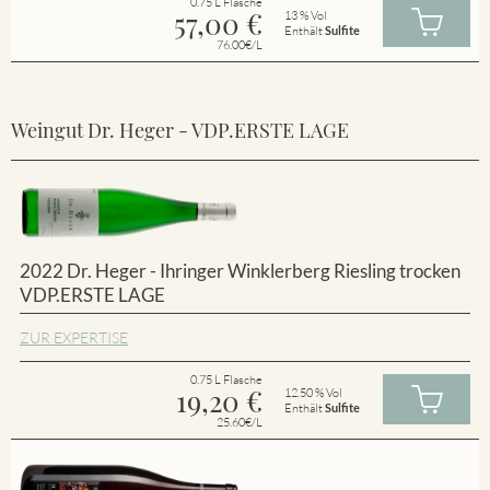
0.75 L Flasche
57,00
€
13 % Vol
Enthält
Sulfite
76.00€/L
Weingut Dr. Heger - VDP.ERSTE LAGE
2022 Dr. Heger - Ihringer Winklerberg Riesling trocken
VDP.ERSTE LAGE
ZUR EXPERTISE
0.75 L Flasche
19,20
€
12.50 % Vol
Enthält
Sulfite
25.60€/L