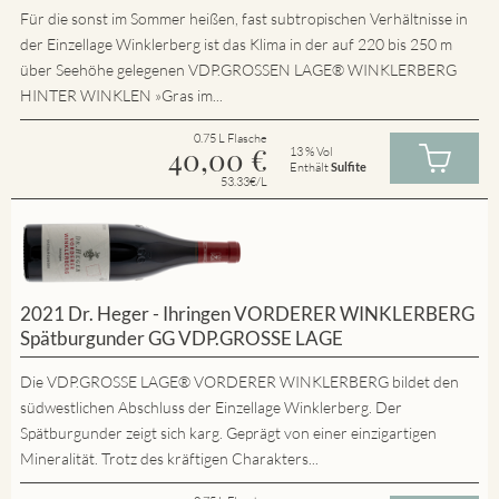
Für die sonst im Sommer heißen, fast subtropischen Verhältnisse in
der Einzellage Winklerberg ist das Klima in der auf 220 bis 250 m
über Seehöhe gelegenen VDP.GROSSEN LAGE® WINKLERBERG
HINTER WINKLEN »Gras im...
0.75 L Flasche
40,00
€
13 % Vol
Enthält
Sulfite
53.33€/L
2021 Dr. Heger - Ihringen VORDERER WINKLERBERG
Spätburgunder GG VDP.GROSSE LAGE
Die VDP.GROSSE LAGE® VORDERER WINKLERBERG bildet den
südwestlichen Abschluss der Einzellage Winklerberg. Der
Spätburgunder zeigt sich karg. Geprägt von einer einzigartigen
Mineralität. Trotz des kräftigen Charakters...