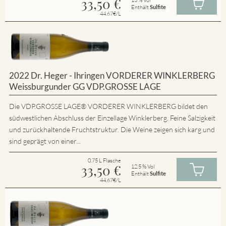
33,50
€
Enthält
Sulfite
44.67€/L
2022 Dr. Heger - Ihringen VORDERER WINKLERBERG
Weissburgunder GG VDP.GROSSE LAGE
Die VDP.GROSSE LAGE® VORDERER WINKLERBERG bildet den
südwestlichen Abschluss der Einzellage Winklerberg. Feine Salzigkeit
und zurückhaltende Fruchtstruktur. Die Weine zeigen sich karg und
sind geprägt von einer...
0.75 L Flasche
33,50
€
12.5 % Vol
Enthält
Sulfite
44.67€/L