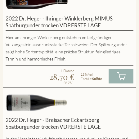
2022 Dr. Heger - Ihringer Winklerberg MIMUS
Spätburgunder trocken VDP.ERSTE LAGE
Hier am Ihringer Winklerberg entstehen im tiefgründigen
Vulkangestein ausdrucksstarke Terroirweine. Der Spätburgunder
zeigt hohe Sortentypizität, eine präzise Struktur, feingliedriges
Tannin und harmonisches Finish.
L Flasche
28,70
€
13 % Vol
Enthält
Sulfite
28.7€/L
2022 Dr. Heger - Breisacher Eckartsberg
Spätburgunder trocken VDP.ERSTE LAGE
In der Nase intensiv duftig mit Aromen von dunklen Kirschen und