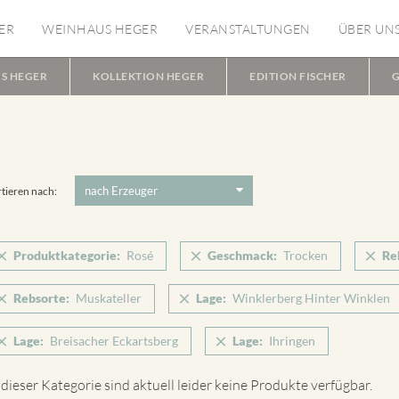
ER
WEINHAUS HEGER
VERANSTALTUNGEN
ÜBER UN
S HEGER
KOLLEKTION HEGER
EDITION FISCHER
G
tieren nach:
Produktkategorie:
Rosé
Geschmack:
Trocken
Re
Rebsorte:
Muskateller
Lage:
Winklerberg Hinter Winklen
Lage:
Breisacher Eckartsberg
Lage:
Ihringen
 dieser Kategorie sind aktuell leider keine Produkte verfügbar.