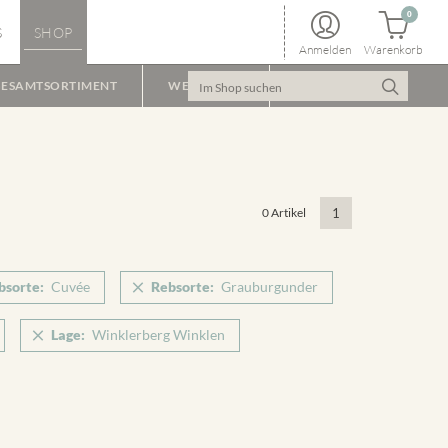
0
S
SHOP
Anmelden
Warenkorb
ESAMTSORTIMENT
WEINPAKET
0 Artikel
1
bsorte:
Cuvée
Rebsorte:
Grauburgunder
Lage:
Winklerberg Winklen