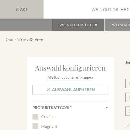
START
WEINGUT DR. HEG
WEINGUT DR. HEGER
WEINHAU
Shop
Weingut Dr. Heger
Sor
Auswahl konfigurieren
Alle Suchoptionen einklappen
AUSWAHL AUFHEBEN
PRODUKTKATEGORIE
Cuvées
In
Magnum