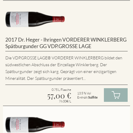
2017 Dr. Heger - Ihringen VORDERER WINKLERBERG
Spätburgunder GG VDP.GROSSE LAGE
Die VDP.GROSSE LAGE® VORDERER WINKLERBERG bildet den
südwestlichen Abschluss der Einzellage Winklerberg. Der
Spätburgunder zeigt sich karg. Geprägt von einer einzigartigen
Mineralität. Der Spätburgunder präsentiert...
0.75 L Flasche
57,00
€
13.5 % Vol
Enthält
Sulfite
76.00€/L