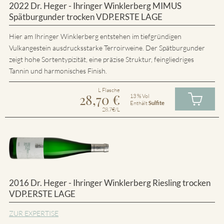
2022 Dr. Heger - Ihringer Winklerberg MIMUS
Spätburgunder trocken VDP.ERSTE LAGE
Hier am Ihringer Winklerberg entstehen im tiefgründigen
Vulkangestein ausdrucksstarke Terroirweine. Der Spätburgunder
zeigt hohe Sortentypizität, eine präzise Struktur, feingliedriges
Tannin und harmonisches Finish.
L Flasche
28,70
€
13 % Vol
Enthält
Sulfite
28.7€/L
2016 Dr. Heger - Ihringer Winklerberg Riesling trocken
VDP.ERSTE LAGE
ZUR EXPERTISE