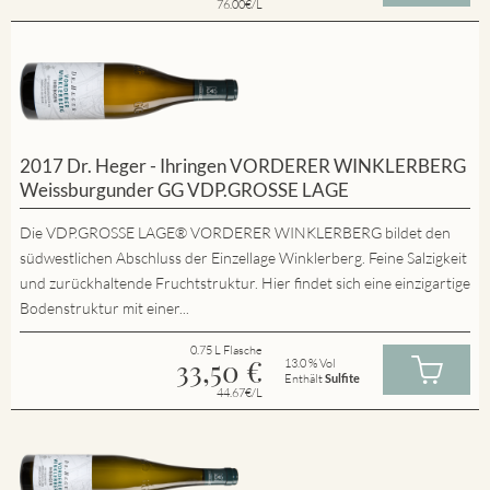
76.00€/L
2017 Dr. Heger - Ihringen VORDERER WINKLERBERG
Weissburgunder GG VDP.GROSSE LAGE
Die VDP.GROSSE LAGE® VORDERER WINKLERBERG bildet den
südwestlichen Abschluss der Einzellage Winklerberg. Feine Salzigkeit
und zurückhaltende Fruchtstruktur. Hier findet sich eine einzigartige
Bodenstruktur mit einer...
0.75 L Flasche
33,50
€
13.0 % Vol
Enthält
Sulfite
44.67€/L