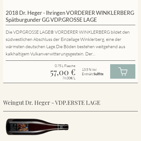
2018 Dr. Heger - Ihringen VORDERER WINKLERBERG
Spätburgunder GG VDP.GROSSE LAGE
Die VDP.GROSSE LAGE® VORDERER WINKLERBERG bildet den
südwestlichen Abschluss der Einzellage Winklerberg, eine der
wärmsten deutschen Lage.Die Böden bestehen weitgehend aus
kalkhaltigem Vulkanverwitterungsgestein. Der...
0.75 L Flasche
57,00
€
13.5 % Vol
Enthält
Sulfite
76.00€/L
Weingut Dr. Heger - VDP.ERSTE LAGE