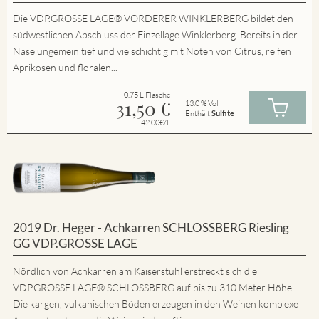
Die VDP.GROSSE LAGE® VORDERER WINKLERBERG bildet den
südwestlichen Abschluss der Einzellage Winklerberg. Bereits in der
Nase ungemein tief und vielschichtig mit Noten von Citrus, reifen
Aprikosen und floralen...
0.75 L Flasche
31,50
€
13.0 % Vol
Enthält
Sulfite
42.00€/L
2019 Dr. Heger - Achkarren SCHLOSSBERG Riesling
GG VDP.GROSSE LAGE
Nördlich von Achkarren am Kaiserstuhl erstreckt sich die
VDP.GROSSE LAGE® SCHLOSSBERG auf bis zu 310 Meter Höhe.
Die kargen, vulkanischen Böden erzeugen in den Weinen komplexe