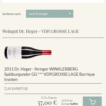
Winklerberg
5 €
-
80 €
Suchen
Winklerberg Hinter Winklen
Sortieren nach:
Weingut Dr. Heger - VDP.GROSSE LAGE
2011 Dr. Heger - Ihringer WINKLERBERG
Spätburgunder GG *** VDP.GROSSE LAGE Barrique
trocken
ZUR EXPERTISE
0.75 L Flasche
57,00
€
13.5 % Vol
Enthält
Sulfite