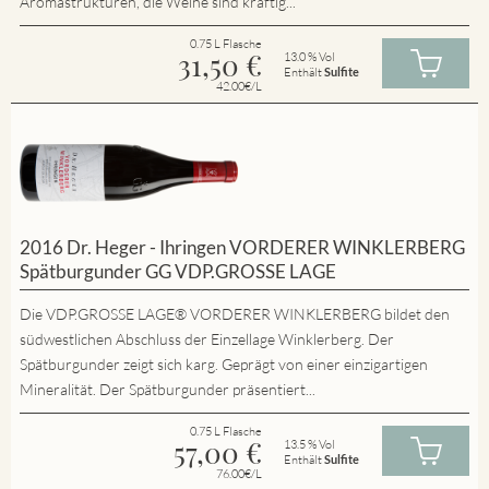
Aromastrukturen, die Weine sind kräftig...
0.75 L Flasche
31,50
€
13.0 % Vol
Enthält
Sulfite
42.00€/L
2016 Dr. Heger - Ihringen VORDERER WINKLERBERG
Spätburgunder GG VDP.GROSSE LAGE
Die VDP.GROSSE LAGE® VORDERER WINKLERBERG bildet den
südwestlichen Abschluss der Einzellage Winklerberg. Der
Spätburgunder zeigt sich karg. Geprägt von einer einzigartigen
Mineralität. Der Spätburgunder präsentiert...
0.75 L Flasche
57,00
€
13.5 % Vol
Enthält
Sulfite
76.00€/L