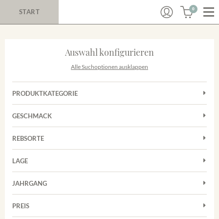
0
START
Auswahl konfigurieren
Alle Suchoptionen ausklappen
PRODUKTKATEGORIE
Cuvées
GESCHMACK
Magnum
Trocken
Rosé
REBSORTE
Chardonnay
Rotwein
LAGE
Cuvée
Weißwein
Achkarrer Schlossberg
Grauburgunder
JAHRGANG
Ihringer Winklerberg
Muskateller
Vorderer Winklerberg
PREIS
2011
-
2025
Suchen
Riesling