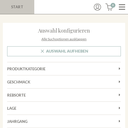
0
START
Auswahl konfigurieren
Alle Suchoptionen ausklappen
AUSWAHL AUFHEBEN
PRODUKTKATEGORIE
Cuvées
GESCHMACK
Magnum
Trocken
Rosé
REBSORTE
Chardonnay
Rotwein
LAGE
Cuvée
Weißwein
Achkarrer Schlossberg
Grauburgunder
JAHRGANG
Ihringer Winklerberg