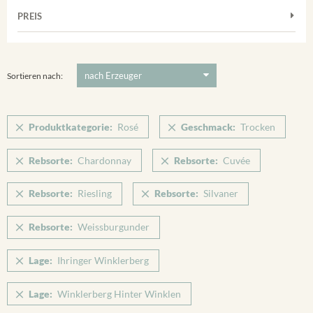
Muskateller
Vorderer Winklerberg
PREIS
2011
-
2025
Suchen
Riesling
Winklerberg
Silvaner
5 €
-
80 €
Suchen
Winklerberg Hinter Winklen
Spätburgunder
Sortieren nach:
Winklerberg Winklen
Weissburgunder
Breisacher Eckartsberg
Produktkategorie:
Rosé
Geschmack:
Trocken
Ihringen
Rebsorte:
Chardonnay
Rebsorte:
Cuvée
Rebsorte:
Riesling
Rebsorte:
Silvaner
Rebsorte:
Weissburgunder
Lage:
Ihringer Winklerberg
Lage:
Winklerberg Hinter Winklen