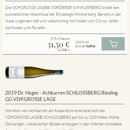
Die VDP.GROSSE LAGE® VORDERER WINKLERBERG bildet den
südwestlichen Abschluss der Einzellage Winklerberg. Bereits in der
Nase ungemein tief und vielschichtig mit Noten von Citrus, reifen
Aprikosen und floralen...
0.75 L Flasche
31,50
€
13.0 % Vol
Enthält
Sulfite
42.00€/L
2019 Dr. Heger - Achkarren SCHLOSSBERG Riesling
GG VDP.GROSSE LAGE
Nördlich von Achkarren am Kaiserstuhl erstreckt sich die
VDP.GROSSE LAGE® SCHLOSSBERG auf bis zu 310 Meter Höhe.
Die kargen, vulkanischen Böden erzeugen in den Weinen komplexe