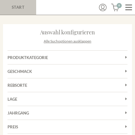
0
START
Auswahl konfigurieren
Alle Suchoptionen ausklappen
PRODUKTKATEGORIE
Cuvées
GESCHMACK
Magnum
Trocken
Rotwein
REBSORTE
Chardonnay
Weißwein
LAGE
Cuvée
Achkarrer Schlossberg
Grauburgunder
JAHRGANG
Ihringer Winklerberg
Muskateller
Vorderer Winklerberg
PREIS
2011
-
2025
Suchen
Riesling