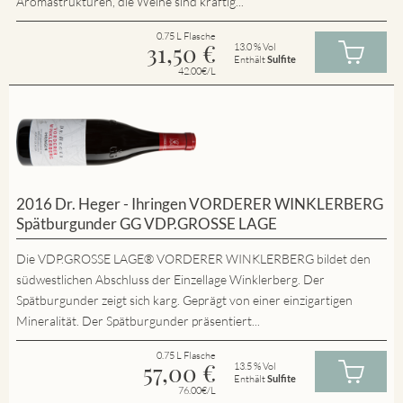
Aromastrukturen, die Weine sind kräftig...
0.75 L Flasche
31,50
€
13.0 % Vol
Enthält
Sulfite
42.00€/L
2016 Dr. Heger - Ihringen VORDERER WINKLERBERG
Spätburgunder GG VDP.GROSSE LAGE
Die VDP.GROSSE LAGE® VORDERER WINKLERBERG bildet den
südwestlichen Abschluss der Einzellage Winklerberg. Der
Spätburgunder zeigt sich karg. Geprägt von einer einzigartigen
Mineralität. Der Spätburgunder präsentiert...
0.75 L Flasche
57,00
€
13.5 % Vol
Enthält
Sulfite
76.00€/L