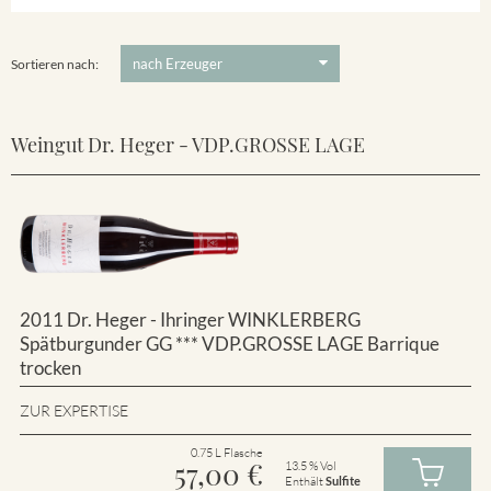
Winklerberg
5 €
-
80 €
Suchen
Winklerberg Hinter Winklen
Sortieren nach:
Weingut Dr. Heger - VDP.GROSSE LAGE
2011 Dr. Heger - Ihringer WINKLERBERG
Spätburgunder GG *** VDP.GROSSE LAGE Barrique
trocken
ZUR EXPERTISE
0.75 L Flasche
57,00
€
13.5 % Vol
Enthält
Sulfite