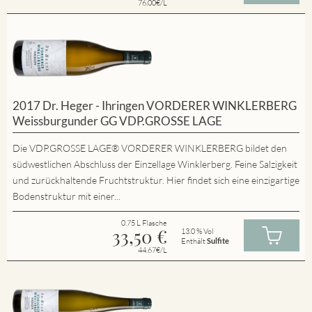
76.00€/L
2017 Dr. Heger - Ihringen VORDERER WINKLERBERG
Weissburgunder GG VDP.GROSSE LAGE
Die VDP.GROSSE LAGE® VORDERER WINKLERBERG bildet den
südwestlichen Abschluss der Einzellage Winklerberg. Feine Salzigkeit
und zurückhaltende Fruchtstruktur. Hier findet sich eine einzigartige
Bodenstruktur mit einer...
0.75 L Flasche
33,50
€
13.0 % Vol
Enthält
Sulfite
44.67€/L