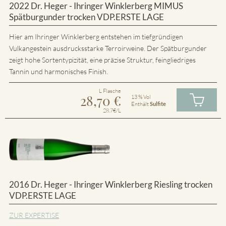
2022 Dr. Heger - Ihringer Winklerberg MIMUS
Spätburgunder trocken VDP.ERSTE LAGE
Hier am Ihringer Winklerberg entstehen im tiefgründigen
Vulkangestein ausdrucksstarke Terroirweine. Der Spätburgunder
zeigt hohe Sortentypizität, eine präzise Struktur, feingliedriges
Tannin und harmonisches Finish.
L Flasche
28,70
€
13 % Vol
Enthält
Sulfite
28.7€/L
2016 Dr. Heger - Ihringer Winklerberg Riesling trocken
VDP.ERSTE LAGE
ZUR EXPERTISE