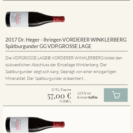
2017 Dr. Heger - Ihringen VORDERER WINKLERBERG
Spätburgunder GG VDP.GROSSE LAGE
Die VDP.GROSSE LAGE® VORDERER WINKLERBERG bildet den
südwestlichen Abschluss der Einzellage Winklerberg. Der
Spätburgunder zeigt sich karg. Geprägt von einer einzigartigen
Mineralität. Der Spätburgunder präsentiert...
0.75 L Flasche
57,00
€
13.5 % Vol
Enthält
Sulfite
76.00€/L