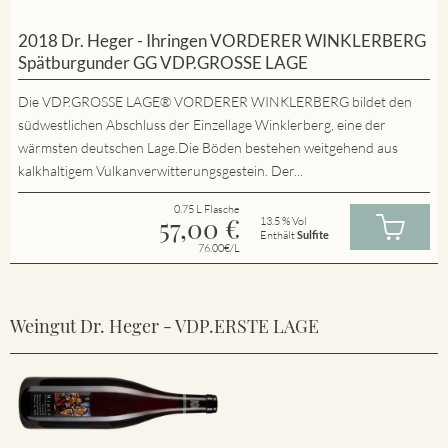
2018 Dr. Heger - Ihringen VORDERER WINKLERBERG
Spätburgunder GG VDP.GROSSE LAGE
Die VDP.GROSSE LAGE® VORDERER WINKLERBERG bildet den
südwestlichen Abschluss der Einzellage Winklerberg, eine der
wärmsten deutschen Lage.Die Böden bestehen weitgehend aus
kalkhaltigem Vulkanverwitterungsgestein. Der...
0.75 L Flasche
57,00
€
13.5 % Vol
Enthält
Sulfite
76.00€/L
Weingut Dr. Heger - VDP.ERSTE LAGE